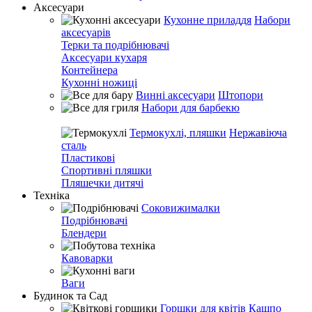
Аксесуари
Кухонне приладдя
Набори
аксесуарів
Терки та подрібнювачі
Аксесуари кухаря
Контейнера
Кухонні ножиці
Винні аксесуари
Штопори
Набори для барбекю
Термокухлі, пляшки
Нержавіюча
сталь
Пластикові
Спортивні пляшки
Пляшечки дитячі
Техніка
Соковижималки
Подрібнювачі
Блендери
Кавоварки
Ваги
Будинок та Сад
Горшки для квітів
Кашпо