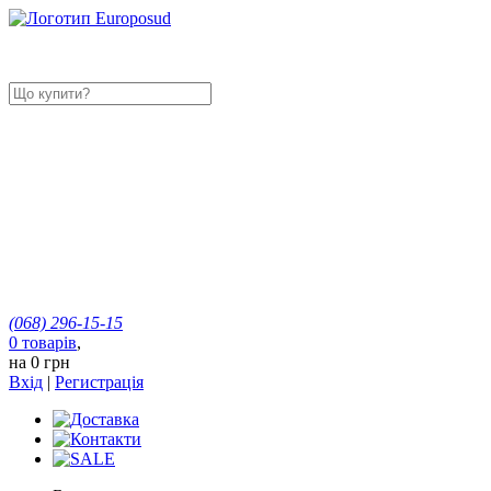
(068)
296-15-15
0
товарів
,
на
0 грн
Вхід
|
Регистрація