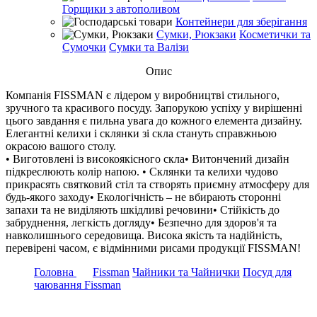
Горщики з автополивом
Контейнери для зберігання
Сумки, Рюкзаки
Косметички та
Сумочки
Сумки та Валізи
Опис
Компанія FISSMAN є лідером у виробництві стильного,
зручного та красивого посуду. Запорукою успіху у вирішенні
цього завдання є пильна увага до кожного елемента дизайну.
Елегантні келихи і склянки зі скла стануть справжньою
окрасою вашого столу.
• Виготовлені із високоякісного скла• Витончений дизайн
підкреслюють колір напою. • Склянки та келихи чудово
прикрасять святковий стіл та створять приємну атмосферу для
будь-якого заходу• Екологічність – не вбирають сторонні
запахи та не виділяють шкідливі речовини• Стійкість до
забруднення, легкість догляду• Безпечно для здоров'я та
навколишнього середовища. Висока якість та надійність,
перевірені часом, є відмінними рисами продукції FISSMAN!
Головна
Fissman
Чайники та Чайнички
Посуд для
чаювання Fissman