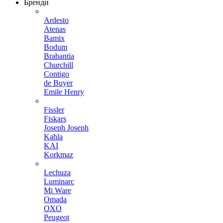
Бренди
Ardesto
Atenas
Bamix
Bodum
Brabantia
Churchill
Contigo
de Buyer
Emile Henry
Fissler
Fiskars
Joseph Joseph
Kahla
KAI
Korkmaz
Lechuza
Luminarc
Mi Ware
Omada
OXO
Peugeot