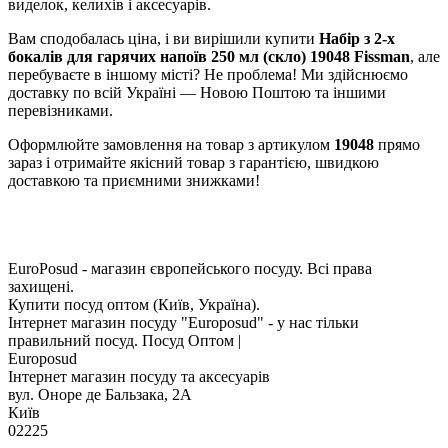
виделок, келихів і аксесуарів.
Вам сподобалась ціна, і ви вирішили купити
Набір з 2-х
бокалів для гарячих напоїв 250 мл (скло) 19048 Fissman
, але
перебуваєте в іншому місті? Не проблема! Ми здійснюємо
доставку по всій Україні — Новою Поштою та іншими
перевізниками.
Оформлюйте замовлення на товар з артикулом
19048
прямо
зараз і отримайте якісний товар з гарантією, швидкою
доставкою та приємними знижками!
EuroPosud
- магазин європейського посуду. Всі права
захищені.
Купити посуд оптом (Київ, Україна).
Інтернет магазин посуду "Europosud" - у нас тільки
правильний посуд. Посуд Оптом |
Europosud
Інтернет магазин посуду та аксесуарів
вул. Оноре де Бальзака, 2А
Київ
02225