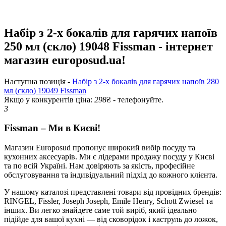
Набір з 2-х бокалів для гарячих напоїв
250 мл (скло) 19048 Fissman - інтернет
магазин europosud.ua!
Наступна позиція -
Набір з 2-х бокалів для гарячих напоїв 280
мл (скло) 19049 Fissman
Якщо у конкурентів ціна:
298
₴ - телефонуйте.
3
Fissman – Ми в Києві!
Магазин Europosud пропонує широкий вибір посуду та
кухонних аксесуарів. Ми є лідерами продажу посуду у Києві
та по всій Україні. Нам довіряють за якість, професійне
обслуговування та індивідуальний підхід до кожного клієнта.
У нашому каталозі представлені товари від провідних брендів:
RINGEL, Fissler, Joseph Joseph, Emile Henry, Schott Zwiesel та
інших. Ви легко знайдете саме той виріб, який ідеально
підійде для вашої кухні — від сковорідок і каструль до ложок,