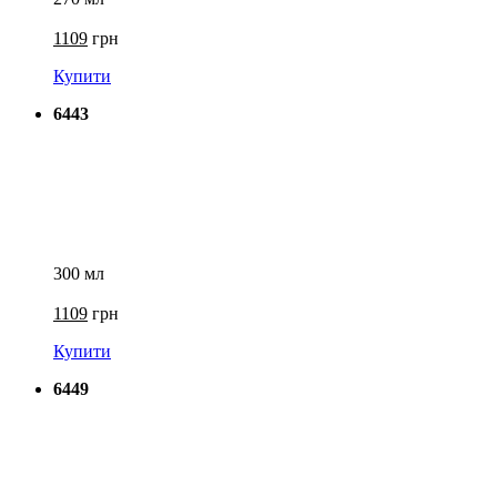
1109
грн
Купити
6443
300 мл
1109
грн
Купити
6449