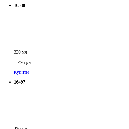
16538
330 мл
1149
грн
Купити
16497
270 мл