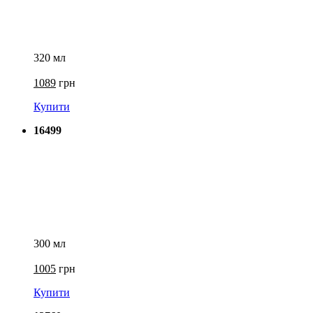
320 мл
1089
грн
Купити
16499
300 мл
1005
грн
Купити