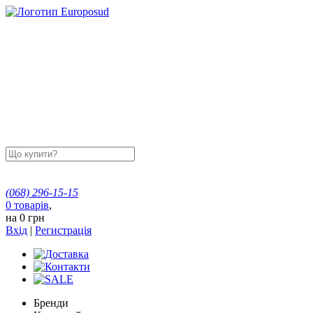
(068)
296-15-15
0
товарів
,
на
0 грн
Вхід
|
Регистрація
Бренди