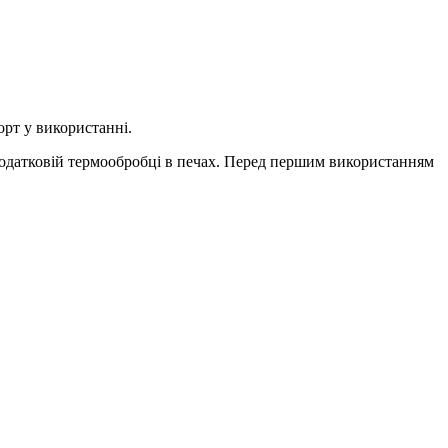
орт у використанні.
и додатковій термообробці в печах. Перед першим використанням