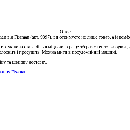
Опис
 від Fissman (арт. 9397), ви отримуєте не лише товар, а й комф
 так як вона стала більш міцною і краще зберігає тепло, завдяк
олосніть і просушіть. Можна мити в посудомийній машині.
іну та швидку доставку.
вання Fissman