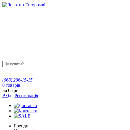
(068)
296-15-15
0
товарів
,
на
0 грн
Вхід
|
Регистрація
Бренди