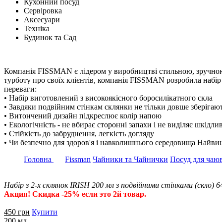
Кухонний посуд
Сервіровка
Аксесуари
Техніка
Будинок та Сад
Компанія FISSMAN є лідером у виробництві стильною, зручною 
турботу про своїх клієнтів, компанія FISSMAN розробила набір
переваги:
• Набір виготовлений з високоякісного боросилікатного скла
• Завдяки подвійним стінкам склянки не тільки довше зберігают
• Витончений дизайн підкреслює колір напою
• Екологічність - не вбирає сторонні запахи і не виділяє шкідли
• Стійкість до забруднення, легкість догляду
• Чи безпечно для здоров'я і навколишнього середовища Найвищ
Головна
Fissman
Чайники та Чайнички
Посуд для чаю
Набір з 2-х склянок IRISH 200 мл з подвійними стінками (скло) 
Акция! Скидка -25% если это 2й товар.
450
грн
Купити
200 мл