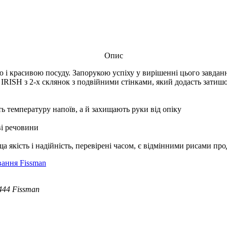
Опис
і красивою посуду. Запорукою успіху у вирішенні цього завдан
 IRISH з 2-х склянок з подвійними стінками, який додасть затиш
ь температуру напоїв, а й захищають руки від опіку
ві речовини
а якість і надійність, перевірені часом, є відмінними рисами п
вання Fissman
6444 Fissman