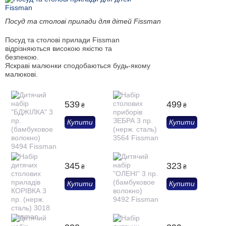
Посуд та столові прилади для дітей Fissman
Посуд та столові прилади Fissman
відрізняються високою якістю та
безпекою.
Яскраві малюнки сподобаються будь-якому
малюкові.
539
499
₴
₴
Купити
Купити
345
323
₴
₴
Купити
Купити