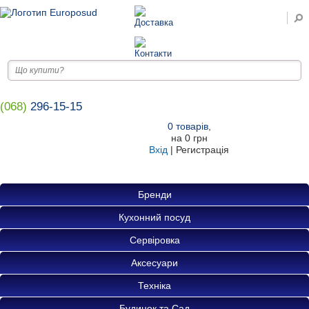
(068)
296-15-15
0
товарів
,
на
0 грн
Вхід
|
Регистрація
Бренди
Кухонний посуд
Сервіровка
Аксесуари
Техніка
Будинок та Сад