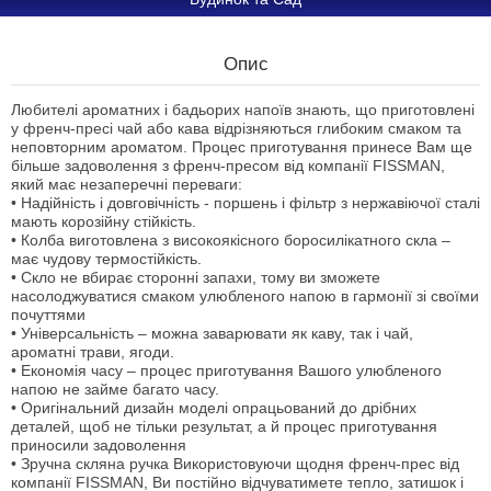
Опис
Любителі ароматних і бадьорих напоїв знають, що приготовлені
у френч-пресі чай або кава відрізняються глибоким смаком та
неповторним ароматом. Процес приготування принесе Вам ще
більше задоволення з френч-пресом від компанії FISSMAN,
який має незаперечні переваги:
• Надійність і довговічність - поршень і фільтр з нержавіючої сталі
мають корозійну стійкість.
• Колба виготовлена з високоякісного боросилікатного скла –
має чудову термостійкість.
• Скло не вбирає сторонні запахи, тому ви зможете
насолоджуватися смаком улюбленого напою в гармонії зі своїми
почуттями
• Універсальність – можна заварювати як каву, так і чай,
ароматні трави, ягоди.
• Економія часу – процес приготування Вашого улюбленого
напою не займе багато часу.
• Оригінальний дизайн моделі опрацьований до дрібних
деталей, щоб не тільки результат, а й процес приготування
приносили задоволення
• Зручна скляна ручка Використовуючи щодня френч-прес від
компанії FISSMAN, Ви постійно відчуватимете тепло, затишок і