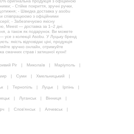
00% оригінальна продукція з офіційною
ними; - Стійке покриття, зручні ручки,
 щотижня; - Швидка доставка у asobu
 Ми співпрацюємо з офіційними
ерії; - Забезпечуємо якісну
, Meest — доставка за 1–2 дні.
ня, а також як подарунок. Ви можете
— усе з колекції Asobu. У Луцьку бренд
ть: якість відповідає ціні, продукція
ляйте зручно онлайн, отримуйте
а смачних страв і затишної кухні!
ривий Ріг
|
Миколаїв
|
Маріуполь
|
мир
|
Суми
|
Хмельницький
|
ьк
|
Тернопіль
|
Луцьк
|
Ірпінь
|
нецьк
|
Луганськ
|
Вінниця
|
рч
|
Слов'янськ
|
Алчевськ
|