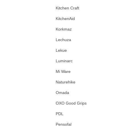
Kitchen Craft
KitchenAid
Korkmaz
Lechuza
Lekue
Luminarc
Mi Ware
Naturehike
Omada
OXO Good Grips
PDL
Pensofal