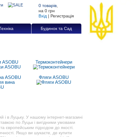
0
товарів
,
на
0 грн
Вхід
|
Регистрація
Техніка
Будинок та Сад
и ASOBU
Термоконтейнери
ина ASOBU
Фляги ASOBU
й і в Луцьку. У нашому інтернет-магазині
ставкою по Луцьк і вигідними умовами
та європейським підходом до якості.
чності. Якщо ви шукаєте, де купити