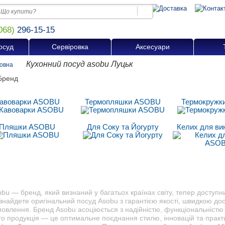
068)
296-15-15
осуд
Сервіровка
Аксесуари
Кухонний посуд asobu Луцьк
овна
авоварки ASOBU
Термопляшки ASOBU
Термокружк
Пляшки ASOBU
Для Соку та Йогурту
Келих для в
bu — бренд, який визнаний у багатьох країнах світу, тепер доступни
знайдете оригінальний посуд Asobu з гарантією якості, швидкою до
овлення. Бренд Asobu асоціюється з надійністю, функціональністю 
о продукція — це оптимальне поєднання стилю, інновацій та практи