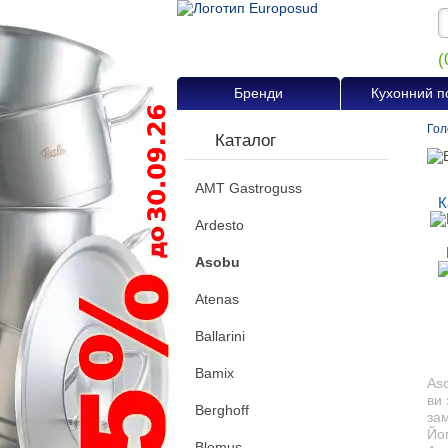
(
Бренди
Кухонний п
Гол
Каталог
AMT Gastroguss
К
Ardesto
Asobu
Atenas
Ballarini
Bamix
Aso
ви 
Berghoff
зам
Йог
Blomus