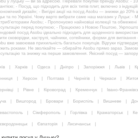
obu у Луцьку — ви за адресою. Переваги покупки бренду Asobu: - 1
антією; - Посуд, що підходить для всіх типів плит, включно з індукцій
ономічний дизайн; - Вигідні акції на посуд Asobu — знижки до 20%
ьк та по Україні. Чому варто вибрати саме наш магазин у Луцьк: -
триб’юторами Asobu; - Пропонуємо найновіші колекції та обмежені с
нсультацію перед покупкою; - Працюємо з Новою Поштою, Укрпоштою
ендовий посуд Asobu ідеально підходить для щоденного використан
ити сковорідки, каструлі, чайники, сотейники, форми для випікання 
bu вже завоював прихильність багатьох покупців. Відгуки підтверджую
ужить роками. Не зволікайте — обирайте Asobu прямо зараз. Замов
сультацію та знижку на перше замовлення. Якісний посуд — запорук
иїв
|
Харків
|
Одеса
|
Дніпро
|
Запоріжжя
|
Львів
|
К
інниця
|
Херсон
|
Полтава
|
Чернігів
|
Черкаси
|
Жито
ернівці
|
Рівне
|
Кіровоград
|
Кременчук
|
Івано-Франківс
уча
|
Вишгород
|
Бровари
|
Бориспіль
|
Вишневе
|
До
евастополь
|
Сімферополь
|
Горлівка
|
Краматорськ
|
Ке
євєродонецьк
|
Євпаторія
|
Лисичанськ
|
 купити посуд у Луцьку?