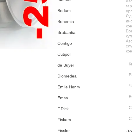
As
гар
Bodum
ерг
Луц
дис
Bohemia
ко
Бр
Brabantia
куп
Aso
Contigo
сл
кон
Cutipol
К
de Buyer
В
Diomedea
Ч
Emile Henry
Б
Emsa
С
F.Dick
С
Fiskars
Fissler
Де