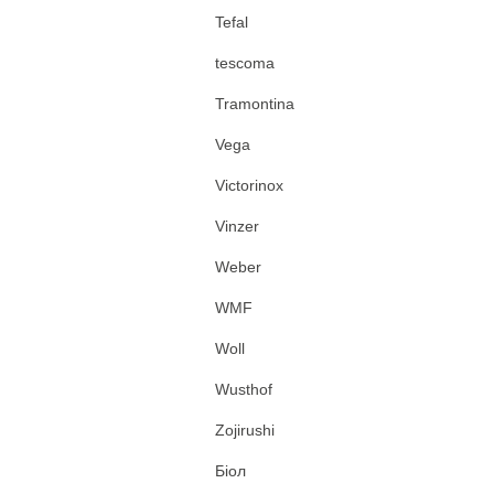
Tefal
tescoma
Tramontina
Vega
Victorinox
Vinzer
Weber
WMF
Woll
Wusthof
Zojirushi
Біол