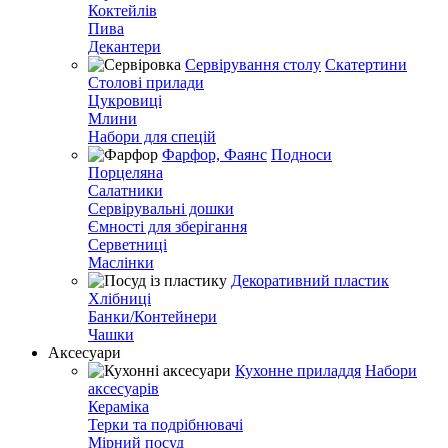
Коктейлів
Пива
Декантери
Сервірування столу
Скатертини
Столові прилади
Цукровиці
Млини
Набори для спецій
Фарфор, Фаянс
Подноси
Порцеляна
Салатники
Сервірувальні дошки
Ємності для зберігання
Серветниці
Маслінки
Декоративний пластик
Хлібниці
Банки/Контейнери
Чашки
Аксесуари
Кухонне приладдя
Набори
аксесуарів
Кераміка
Терки та подрібнювачі
Мірний посуд