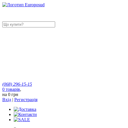
(068)
296-15-15
0
товарів
,
на
0 грн
Вхід
|
Регистрація