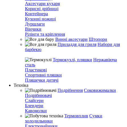
Аксесуари кухаря
Корисні дрібниці
Контейнера
Кухонні ножиці
Дуршлаги
Вінчики
Рілінги та кріплення
Винні аксесуари
Штопори
Приладдя для гриля
Набори для
барбекю
Термокухлі, пляшки
Нержавіюча
сталь
Пластикові
Спортивні пляшки
Пляшечки дитячі
Техніка
Подрібнення
Соковижималки
Подрібнювачі
Слайсери
Блендери
Кавомолки
Термовплив
Сумки
холодильники
Електрочайники