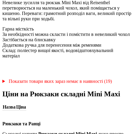
Невелике зусилля та рюкзак Mini Maxi від Reisenthel
перетворюється на маленький чохол, який поміщається у
кишеню. Переваги: грамотний розподіл ваги, великий простір
та вільні руки при ходьбі.
Гарна місткість
За необхідності можна скласти і помістити в невеликий чохол
Застібається на блискавку
Додаткова ручка для перенесення між ременями
Склад: поліестер вищої якості, водовідштовхувальний
матеріал
Показати товари яких зараз немає в наявності (19)
Ціни на Рюкзаки складні Mini Maxi
Назва
Ціна
Рюкзаки та Ранці
Сьогодні купити
Рюкзаки складні Mini Maxi
дуже просто –