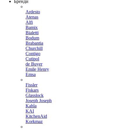
Бренди
Ardesto
Atenas
Alfi
Bamix
Bialetti
Bodum
Brabantia
Churchill
Contigo
Cutipol
de Buyer
Emile Henry
Emsa
Fissler
Fiskars
Glasslock
Joseph Joseph
Kahla
KAI
KitchenAid
Korkmaz