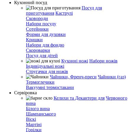
Кухонний посуд
Посуд для
приготування
Каструлі
Сковороди
Набори посуду
Сотейники
Форми для духовки
Кришки
Набори для фондю
Скороварки
Посуд для дітей
Кухонні ножі
Набори ножів
Індивідуальні ножі
Стругачки для ножів
Чайники, Френч-преси
Чайники (газ)
Термоглечики
Вакуумні термостакани
Сервіровка
Келихи та Декантери для
Червоного
вина
Білого вина
Шампанського
Віскі
Мартіні
Горілки