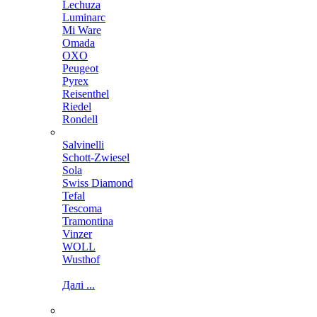
Lechuza
Luminarc
Mi Ware
Omada
OXO
Peugeot
Pyrex
Reisenthel
Riedel
Rondell
Salvinelli
Schott-Zwiesel
Sola
Swiss Diamond
Tefal
Tescoma
Tramontina
Vinzer
WOLL
Wusthof
Далі ...