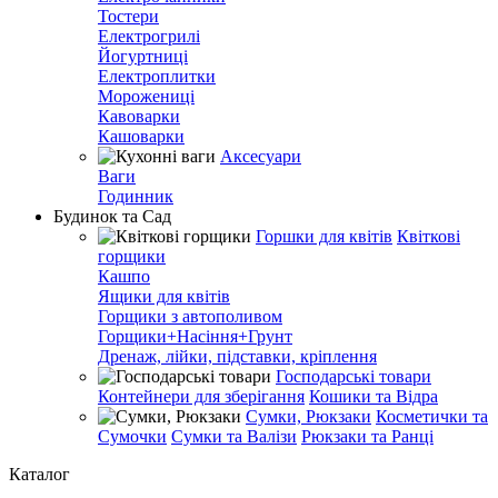
Тостери
Електрогрилі
Йогуртниці
Електроплитки
Морожениці
Кавоварки
Кашоварки
Аксесуари
Ваги
Годинник
Будинок та Сад
Горшки для квітів
Квіткові
горщики
Кашпо
Ящики для квітів
Горщики з автополивом
Горщики+Насіння+Грунт
Дренаж, лійки, підставки, кріплення
Господарські товари
Контейнери для зберігання
Кошики та Відра
Сумки, Рюкзаки
Косметички та
Сумочки
Сумки та Валізи
Рюкзаки та Ранці
Каталог