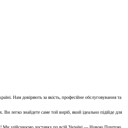
аїні. Нам довіряють за якість, професійне обслуговування та
х. Ви легко знайдете саме той виріб, який ідеально підійде для
ема! Ми здійснюємо доставку по всій Україні — Новою Поштою