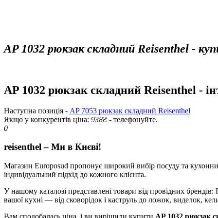
AP 1032 рюкзак складний Reisenthel - ку
AP 1032 рюкзак складний Reisenthel - і
Наступна позиція -
AP 7053 рюкзак складний Reisenthel
Якщо у конкурентів ціна:
938
₴ - телефонуйте.
0
reisenthel – Ми в Києві!
Магазин Europosud пропонує широкий вибір посуду та кухонних 
індивідуальний підхід до кожного клієнта.
У нашому каталозі представлені товари від провідних брендів: RI
вашої кухні — від сковорідок і каструль до ложок, виделок, кели
Вам сподобалась ціна, і ви вирішили купити
AP 1032 рюкзак с