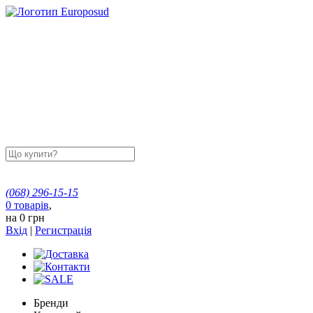
(068)
296-15-15
0
товарів
,
на
0 грн
Вхід
|
Регистрація
Бренди