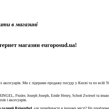
пити в магазині
нтернет магазин europosud.ua!
аксесуарів. Ми є лідерами продажу посуду у Києві та по всій Укр
NGEL, Fissler, Joseph Joseph, Emile Henry, Schott Zwiesel та інши
хів і аксесуарів.
кладний Reisenthel
, але перебуваєте в іншому місті? Не пробл