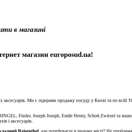
пити в магазині
нтернет магазин europosud.ua!
аксесуарів. Ми є лідерами продажу посуду у Києві та по всій Укр
NGEL, Fissler, Joseph Joseph, Emile Henry, Schott Zwiesel та інши
хів і аксесуарів.
кладний Reisenthel
, але перебуваєте в іншому місті? Не пробл