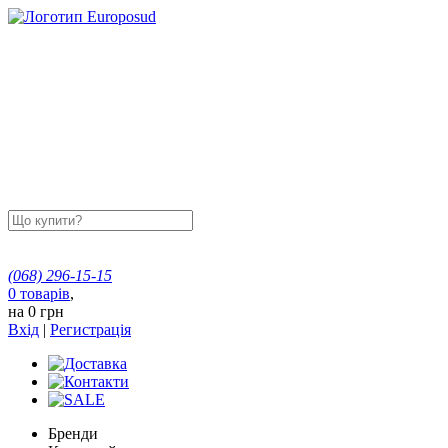
(068)
296-15-15
0
товарів
,
на
0 грн
Вхід
|
Регистрація
Бренди