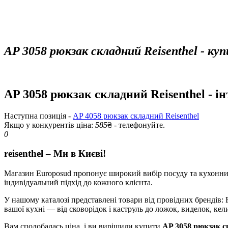
AP 3058 рюкзак складний Reisenthel - ку
AP 3058 рюкзак складний Reisenthel - і
Наступна позиція -
AP 4058 рюкзак складний Reisenthel
Якщо у конкурентів ціна:
585
₴ - телефонуйте.
0
reisenthel – Ми в Києві!
Магазин Europosud пропонує широкий вибір посуду та кухонних 
індивідуальний підхід до кожного клієнта.
У нашому каталозі представлені товари від провідних брендів: RI
вашої кухні — від сковорідок і каструль до ложок, виделок, кели
Вам сподобалась ціна, і ви вирішили купити
AP 3058 рюкзак с