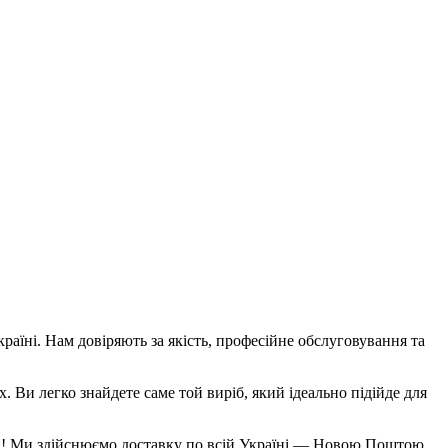
аїні. Нам довіряють за якість, професійне обслуговування та
х. Ви легко знайдете саме той виріб, який ідеально підійде для
ема! Ми здійснюємо доставку по всій Україні — Новою Поштою