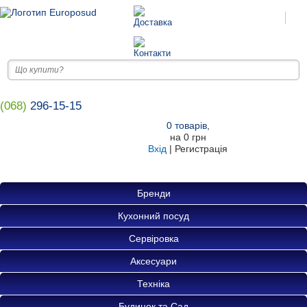
(068)
296-15-15
0
товарів
,
на
0 грн
Вхід
|
Регистрація
Бренди
Кухонний посуд
Сервіровка
Аксесуари
Техніка
Будинок та Сад