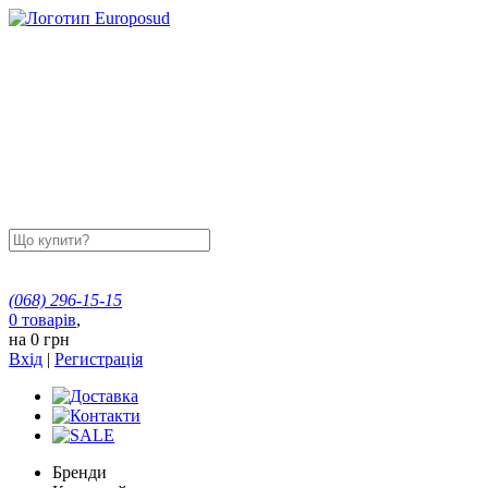
(068)
296-15-15
0
товарів
,
на
0 грн
Вхід
|
Регистрація
Бренди