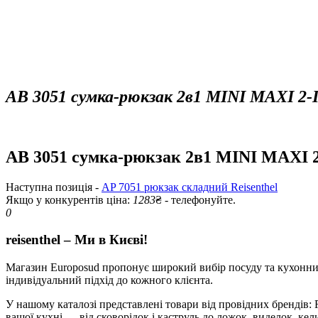
AB 3051 сумка-рюкзак 2в1 MINI MAXI 2-IN
AB 3051 сумка-рюкзак 2в1 MINI MAXI 2-I
Наступна позиція -
AP 7051 рюкзак складний Reisenthel
Якщо у конкурентів ціна:
1283
₴ - телефонуйте.
0
reisenthel – Ми в Києві!
Магазин Europosud пропонує широкий вибір посуду та кухонних 
індивідуальний підхід до кожного клієнта.
У нашому каталозі представлені товари від провідних брендів: RI
вашої кухні — від сковорідок і каструль до ложок, виделок, кели