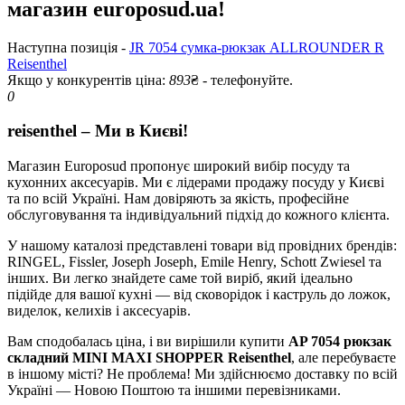
магазин europosud.ua!
Наступна позиція -
JR 7054 сумка-рюкзак ALLROUNDER R
Reisenthel
Якщо у конкурентів ціна:
893
₴ - телефонуйте.
0
reisenthel – Ми в Києві!
Магазин Europosud пропонує широкий вибір посуду та
кухонних аксесуарів. Ми є лідерами продажу посуду у Києві
та по всій Україні. Нам довіряють за якість, професійне
обслуговування та індивідуальний підхід до кожного клієнта.
У нашому каталозі представлені товари від провідних брендів:
RINGEL, Fissler, Joseph Joseph, Emile Henry, Schott Zwiesel та
інших. Ви легко знайдете саме той виріб, який ідеально
підійде для вашої кухні — від сковорідок і каструль до ложок,
виделок, келихів і аксесуарів.
Вам сподобалась ціна, і ви вирішили купити
AP 7054 рюкзак
складний MINI MAXI SHOPPER Reisenthel
, але перебуваєте
в іншому місті? Не проблема! Ми здійснюємо доставку по всій
Україні — Новою Поштою та іншими перевізниками.