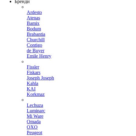
Бренди
Ardesto
Atenas
Bamix
Bodum
Brabantia
Churchill
Contigo
de Buyer
Emile Henry
Fissler
Fiskars
Joseph Joseph
Kahla
KAI
Korkmaz
Lechuza
Luminarc
Mi Ware
Omada
OXO
Peugeot