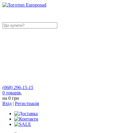
(068)
296-15-15
0
товарів
,
на
0 грн
Вхід
|
Регистрація