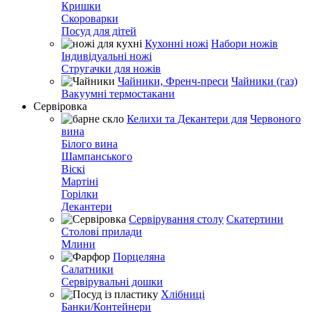
Кришки
Скороварки
Посуд для дітей
Кухонні ножі
Набори ножів
Індивідуальні ножі
Стругачки для ножів
Чайники, Френч-преси
Чайники (газ)
Вакуумні термостакани
Сервіровка
Келихи та Декантери для
Червоного
вина
Білого вина
Шампанського
Віскі
Мартіні
Горілки
Декантери
Сервірування столу
Скатертини
Столові прилади
Млини
Порцеляна
Салатники
Сервірувальні дошки
Хлібниці
Банки/Контейнери