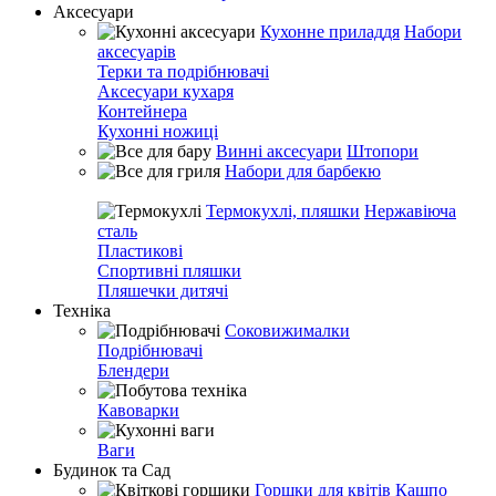
Аксесуари
Кухонне приладдя
Набори
аксесуарів
Терки та подрібнювачі
Аксесуари кухаря
Контейнера
Кухонні ножиці
Винні аксесуари
Штопори
Набори для барбекю
Термокухлі, пляшки
Нержавіюча
сталь
Пластикові
Спортивні пляшки
Пляшечки дитячі
Техніка
Соковижималки
Подрібнювачі
Блендери
Кавоварки
Ваги
Будинок та Сад
Горшки для квітів
Кашпо