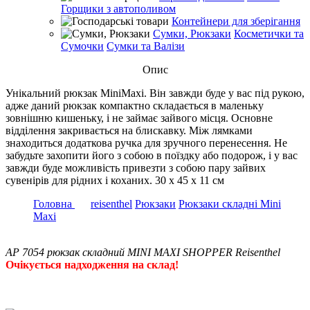
Горщики з автополивом
Контейнери для зберігання
Сумки, Рюкзаки
Косметички та
Сумочки
Сумки та Валізи
Опис
Унікальний рюкзак MiniMaxi. Він завжди буде у вас під рукою,
адже даний рюкзак компактно складається в маленьку
зовнішню кишеньку, і не займає зайвого місця. Основне
відділення закривається на блискавку. Між лямками
знаходиться додаткова ручка для зручного перенесення. Не
забудьте захопити його з собою в поїздку або подорож, і у вас
завжди буде можливість привезти з собою пару зайвих
сувенірів для рідних і коханих. 30 x 45 x 11 см
Головна
reisenthel
Рюкзаки
Рюкзаки складні Mini
Maxi
AP 7054 рюкзак складний MINI MAXI SHOPPER Reisenthel
Очікується надходження на склад!