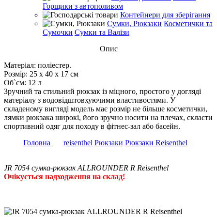
Горщики з автополивом
Контейнери для зберігання
Сумки, Рюкзаки
Косметички та
Сумочки
Сумки та Валізи
Опис
Матеріал: поліестер.
Розмір: 25 х 40 х 17 см
Об`єм: 12 л
Зручний та стильний рюкзак із міцного, простого у догляді
матеріалу з водовідштовхуючими властивостями. У
складеному вигляді модель має розмір не більше косметички,
лямки рюкзака широкі, його зручно носити на плечах, скласти
спортивний одяг для походу в фітнес-зал або басейн.
Головна
reisenthel
Рюкзаки
Рюкзаки Reisenthel
JR 7054 сумка-рюкзак ALLROUNDER R Reisenthel
Очікується надходження на склад!