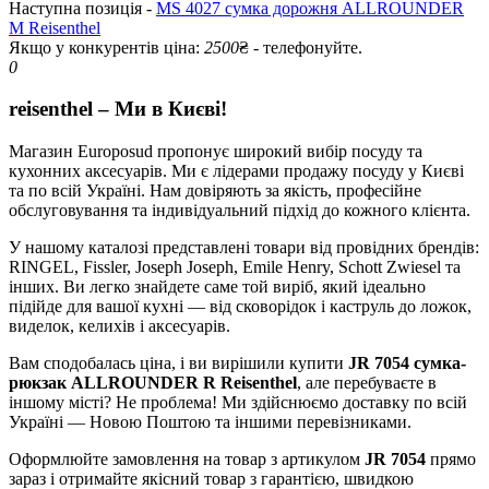
Наступна позиція -
MS 4027 сумка дорожня ALLROUNDER
M Reisenthel
Якщо у конкурентів ціна:
2500
₴ - телефонуйте.
0
reisenthel – Ми в Києві!
Магазин Europosud пропонує широкий вибір посуду та
кухонних аксесуарів. Ми є лідерами продажу посуду у Києві
та по всій Україні. Нам довіряють за якість, професійне
обслуговування та індивідуальний підхід до кожного клієнта.
У нашому каталозі представлені товари від провідних брендів:
RINGEL, Fissler, Joseph Joseph, Emile Henry, Schott Zwiesel та
інших. Ви легко знайдете саме той виріб, який ідеально
підійде для вашої кухні — від сковорідок і каструль до ложок,
виделок, келихів і аксесуарів.
Вам сподобалась ціна, і ви вирішили купити
JR 7054 сумка-
рюкзак ALLROUNDER R Reisenthel
, але перебуваєте в
іншому місті? Не проблема! Ми здійснюємо доставку по всій
Україні — Новою Поштою та іншими перевізниками.
Оформлюйте замовлення на товар з артикулом
JR 7054
прямо
зараз і отримайте якісний товар з гарантією, швидкою