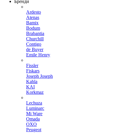
Бренди
Ardesto
Atenas
Bamix
Bodum
Brabantia
Churchill
Contigo
de Buyer
Emile Henry
Fissler
Fiskars
Joseph Joseph
Kahla
KAI
Korkmaz
Lechuza
Luminarc
Mi Ware
Omada
OXO
Peugeot