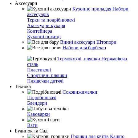
Аксесуари
Кухонне приладдя
Набори
аксесуарів
Терки та подрібнювачі
Аксесуари кухаря
Контейнера
Кухонні ножиці
Винні аксесуари
Штопори
Набори для барбекю
Термокухлі, пляшки
Нержавіюча
сталь
Пластикові
Спортивні пляшки
Пляшечки дитячі
Техніка
Соковижималки
Подрібнювачі
Блендери
Кавоварки
Ваги
Будинок та Сад
Горшки для квітів
Кашпо