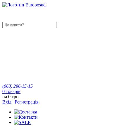
(068)
296-15-15
0
товарів
,
на
0 грн
Вхід
|
Регистрація