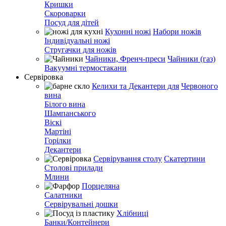
Кришки
Скороварки
Посуд для дітей
Кухонні ножі
Набори ножів
Індивідуальні ножі
Стругачки для ножів
Чайники, Френч-преси
Чайники (газ)
Вакуумні термостакани
Сервіровка
Келихи та Декантери для
Червоного
вина
Білого вина
Шампанського
Віскі
Мартіні
Горілки
Декантери
Сервірування столу
Скатертини
Столові прилади
Млини
Порцеляна
Салатники
Сервірувальні дошки
Хлібниці
Банки/Контейнери