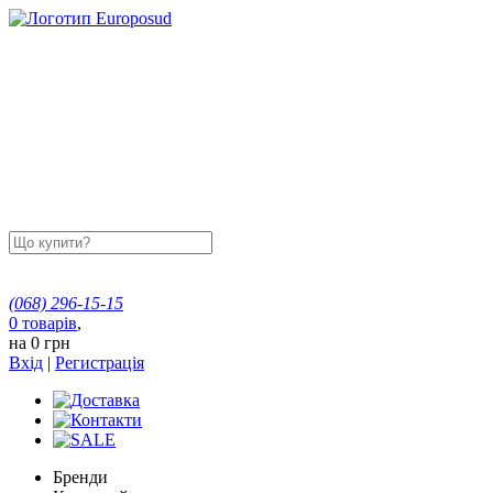
(068)
296-15-15
0
товарів
,
на
0 грн
Вхід
|
Регистрація
Бренди