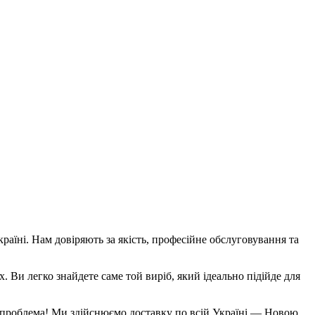
аїні. Нам довіряють за якість, професійне обслуговування та
х. Ви легко знайдете саме той виріб, який ідеально підійде для
Не проблема! Ми здійснюємо доставку по всій Україні — Новою