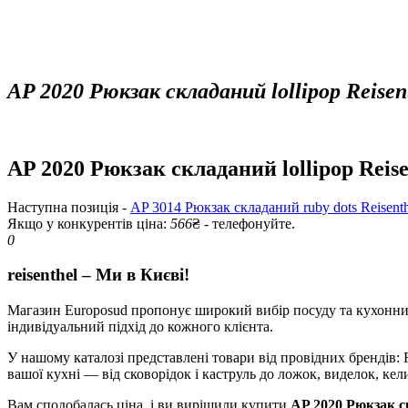
AP 2020 Рюкзак складаний lollipop Reisen
AP 2020 Рюкзак складаний lollipop Reise
Наступна позиція -
AP 3014 Рюкзак складаний ruby dots Reisenth
Якщо у конкурентів ціна:
566
₴ - телефонуйте.
0
reisenthel – Ми в Києві!
Магазин Europosud пропонує широкий вибір посуду та кухонних 
індивідуальний підхід до кожного клієнта.
У нашому каталозі представлені товари від провідних брендів: RI
вашої кухні — від сковорідок і каструль до ложок, виделок, кели
Вам сподобалась ціна, і ви вирішили купити
AP 2020 Рюкзак ск