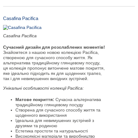
Casafina Pacifica
Casafina Pacifica
Сучасний дизайн для розслаблених моментів!
Знайомтеся з нашою новою колекцією Pacifica,
створеною для сучасного способу життя. Як
альтернатива традиційному глянцевому посуду,
ця колекція пропонує витончене матове покриття,
яке ідеально підходить як для щоденних трапез,
так і для невимушених вихідних зустрічей.
Унікальні особливості колекції Pacifica:
Матове покриття:
Сучасна альтернатива
традиційному глянцевому посуду
Створена для сучасного способу життя та
щоденного використання
Ідеальна для невимушених зустрічей з
друзями та родиною
Естетика простоти та натуральності
Високоякісні матеріали та виробництво