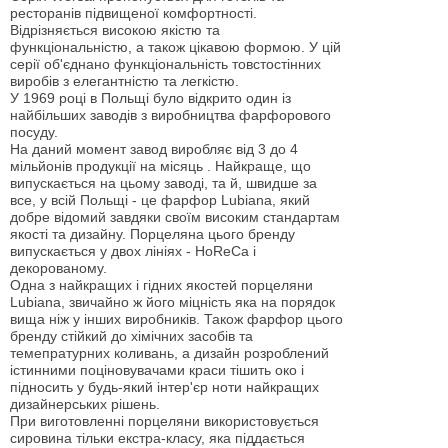
ресторанів підвищеної комфортності.
Відрізняється високою якістю та
функціональністю, а також цікавою формою. У цій
серії об'єднано функціональність товстостінних
виробів з елегантністю та легкістю.
У 1969 році в Польщі було відкрито один із
найбільших заводів з виробництва фарфорового
посуду.
На даний момент завод виробляє від 3 до 4
мільйонів продукції на місяць . Найкраще, що
випускається на цьому заводі, та й, швидше за
все, у всій Польщі - це фарфор Lubiana, який
добре відомий завдяки своїм високим стандартам
якості та дизайну. Порцеляна цього бренду
випускається у двох лініях - HoReCa і
декорованому.
Одна з найкращих і гідних якостей порцеляни
Lubiana, звичайно ж його міцність яка на порядок
вища ніж у інших виробників. Також фарфор цього
бренду стійкий до хімічних засобів та
темепратурних коливань, а дизайн розроблений
істинними поціновувачами краси тішить око і
підносить у будь-який інтер'єр ноти найкращих
дизайнерських рішень.
При виготовленні порцеляни використовується
сировина тільки екстра-класу, яка піддається