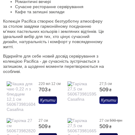
Романтичні вечері
Сучасне ресторанне сервірування
Кафе та затишні заклади
Колекція Pacifica створює безтурботну атмосферу
за столом завдяки гармонійному поєднанню
м'яких пастельних кольорів і земляних відтінків. Це
ідеальний вибір для тих, хто цінує сучасний
дизайн, натуральність і комфорт у повсякденному
житті.
Відкрийте для себе новий досвід сервірування з
колекцією Pacifica - де сучасність зустрічається з
затишком, а щоденні моменти перетворюються на
особливі.
220 мл 12 см
27,5 см
703
509
₴
₴
Купити
Купити
27 см
27 см
590 грн
509
509
₴
₴