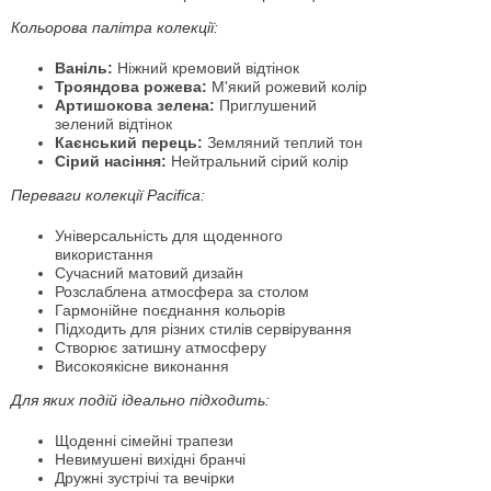
Кольорова палітра колекції:
Ваніль:
Ніжний кремовий відтінок
Трояндова рожева:
М'який рожевий колір
Артишокова зелена:
Приглушений
зелений відтінок
Каєнський перець:
Земляний теплий тон
Сірий насіння:
Нейтральний сірий колір
Переваги колекції Pacifica:
Універсальність для щоденного
використання
Сучасний матовий дизайн
Розслаблена атмосфера за столом
Гармонійне поєднання кольорів
Підходить для різних стилів сервірування
Створює затишну атмосферу
Високоякісне виконання
Для яких подій ідеально підходить:
Щоденні сімейні трапези
Невимушені вихідні бранчі
Дружні зустрічі та вечірки