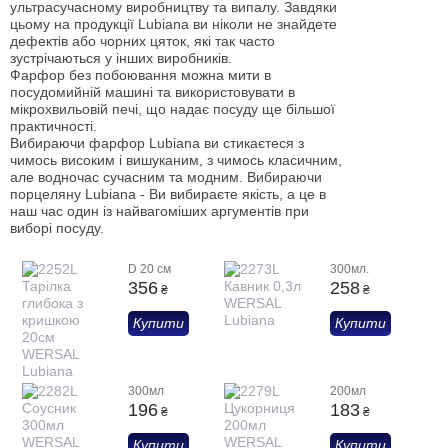
ультрасучасному виробництву та випалу. Завдяки
цьому на продукції Lubiana ви ніколи не знайдете
дефектів або чорних цяток, які так часто
зустрічаються у інших виробників.
Фарфор без побоювання можна мити в
посудомийній машині та використовувати в
мікрохвильовій печі, що надає посуду ще більшої
практичності.
Вибираючи фарфор Lubiana ви стикаєтеся з
чимось високим і вишуканим, з чимось класичним,
але водночас сучасним та модним. Вибираючи
порцеляну Lubiana - Ви вибираєте якість, а це в
наш час один із найвагоміших аргументів при
виборі посуду.
D 20 см
300мл.
356
258
₴
₴
Купити
Купити
300мл
200мл
196
183
₴
₴
Купити
Купити