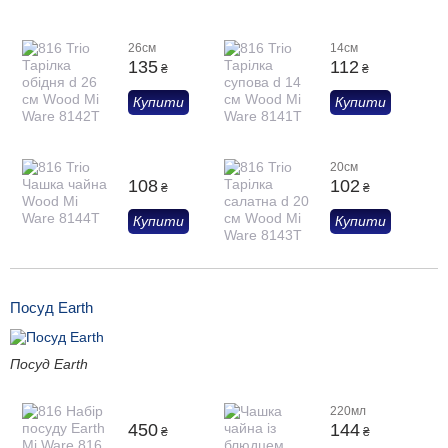
26см
14см
135
112
₴
₴
Купити
Купити
20см
108
102
₴
₴
Купити
Купити
Посуд Earth
Посуд Earth
220мл
450
144
₴
₴