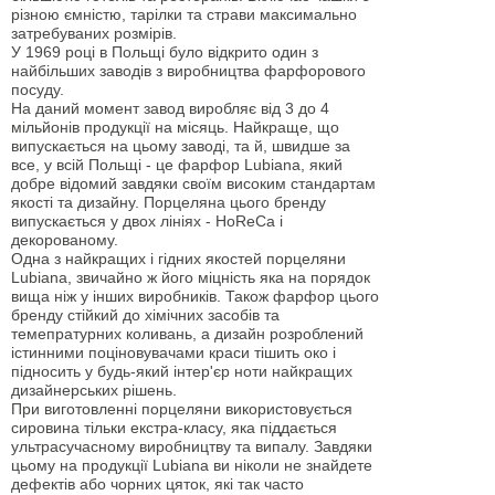
різною ємністю, тарілки та страви максимально
затребуваних розмірів.
У 1969 році в Польщі було відкрито один з
найбільших заводів з виробництва фарфорового
посуду.
На даний момент завод виробляє від 3 до 4
мільйонів продукції на місяць. Найкраще, що
випускається на цьому заводі, та й, швидше за
все, у всій Польщі - це фарфор Lubiana, який
добре відомий завдяки своїм високим стандартам
якості та дизайну. Порцеляна цього бренду
випускається у двох лініях - HoReCa і
декорованому.
Одна з найкращих і гідних якостей порцеляни
Lubiana, звичайно ж його міцність яка на порядок
вища ніж у інших виробників. Також фарфор цього
бренду стійкий до хімічних засобів та
темепратурних коливань, а дизайн розроблений
істинними поціновувачами краси тішить око і
підносить у будь-який інтер'єр ноти найкращих
дизайнерських рішень.
При виготовленні порцеляни використовується
сировина тільки екстра-класу, яка піддається
ультрасучасному виробництву та випалу. Завдяки
цьому на продукції Lubiana ви ніколи не знайдете
дефектів або чорних цяток, які так часто