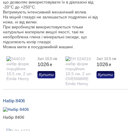
що дозволяє використовувати їх в діапазоні від
-20°C до +250°C.
Витримують інтенсивний механічний вплив.
На міцній глазурі не залишається подряпин ні від
ножа, ні від вилки.
При виробництві використовуються тільки
натуральні матеріали вищої якості, такі як
необроблена глина і мінеральні оксиди, що
підсилюють колір глазурі.
Можна мити в посудомийній машині .
2шт 10,5 см
2шт 10,5 см
1026
1026
₴
₴
Купити
Купити
Набір 8406
Набір 8406