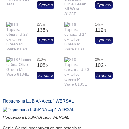
Купити
Купити
27см
14см
135
112
₴
₴
Купити
Купити
310мл
20см
108
102
₴
₴
Купити
Купити
Порцеляна LUBIANA серії WERSAL
Порцеляна LUBIANA серії WERSAL
Серія Wersal пропонується для готелів та