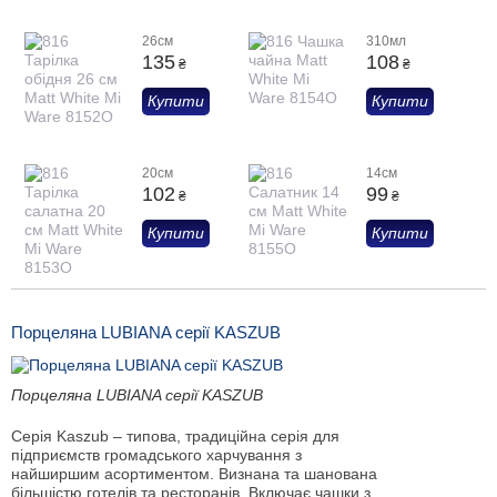
26см
310мл
135
108
₴
₴
Купити
Купити
20см
14см
102
99
₴
₴
Купити
Купити
Порцеляна LUBIANA серії KASZUB
Порцеляна LUBIANA серії KASZUB
Серія Kaszub – типова, традиційна серія для
підприємств громадського харчування з
найширшим асортиментом. Визнана та шанована
більшістю готелів та ресторанів. Включає чашки з