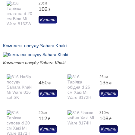
20см
102
₴
Купити
Комплект посуду Sahara Khaki
Комплект посуду Sahara Khaki
26см
450
135
₴
₴
Купити
Купити
20см
310мл
112
108
₴
₴
Купити
Купити