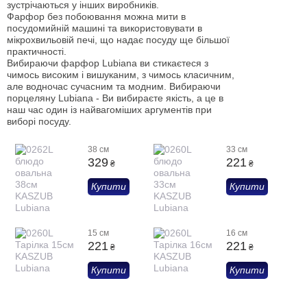
зустрічаються у інших виробників.
Фарфор без побоювання можна мити в
посудомийній машині та використовувати в
мікрохвильовій печі, що надає посуду ще більшої
практичності.
Вибираючи фарфор Lubiana ви стикаєтеся з
чимось високим і вишуканим, з чимось класичним,
але водночас сучасним та модним. Вибираючи
порцеляну Lubiana - Ви вибираєте якість, а це в
наш час один із найвагоміших аргументів при
виборі посуду.
38 см
33 см
329
221
₴
₴
Купити
Купити
15 см
16 см
221
221
₴
₴
Купити
Купити