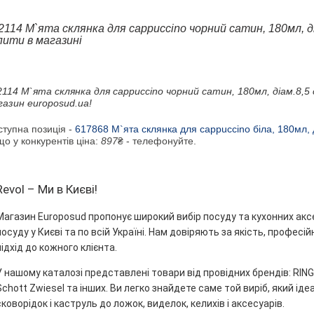
2114 М`ята склянка для cappuccino чорний сатин, 180мл, діам
пити в магазині
114 М`ята склянка для cappuccino чорний сатин, 180мл, діам.8,5 с
газин europosud.ua!
ступна позиція -
617868 М`ята склянка для cappuccino біла, 180мл, д
о у конкурентів ціна:
897
₴ - телефонуйте.
Revol – Ми в Києві!
Магазин Europosud пропонує широкий вибір посуду та кухонних акс
посуду у Києві та по всій Україні. Нам довіряють за якість, профес
підхід до кожного клієнта.
У нашому каталозі представлені товари від провідних брендів: RINGEL
Schott Zwiesel та інших. Ви легко знайдете саме той виріб, який ідеа
сковорідок і каструль до ложок, виделок, келихів і аксесуарів.