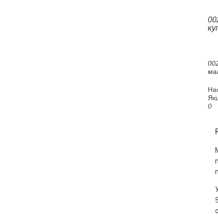
00
ку
002
ма
На
Якщ
0