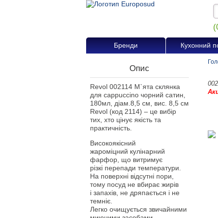
(
Бренди
Кухонний п
Гол
Опис
002
Revol 002114 М`ята склянка
Ак
для cappuccino чорний сатин,
180мл, діам.8,5 см, вис. 8,5 см
Revol (код 2114) – це вибір
тих, хто цінує якість та
практичність.
Високоякісний
жароміцний кулінарний
фарфор, що витримує
різкі перепади температури.
На поверхні відсутні пори,
тому посуд не вбирає жирів
і запахів, не дряпається і не
темніє.
Легко очищується звичайними
миючими засобами.