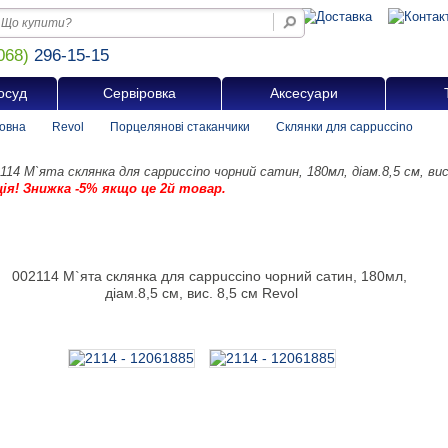
068)
296-15-15
осуд
Сервіровка
Аксесуари
овна
Revol
Порцелянові стаканчики
Склянки для cappuccino
114 М`ята склянка для cappuccino чорний сатин, 180мл, діам.8,5 см, вис
ція! Знижка -5% якщо це 2й товар.