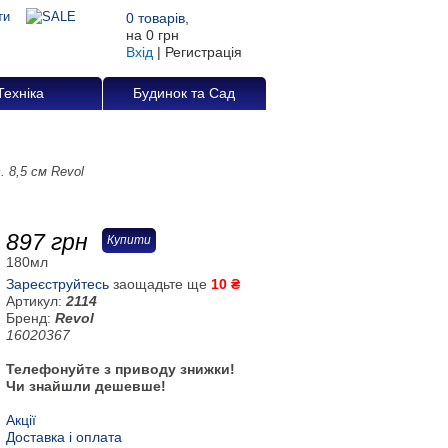
0
товарів
,
на
0 грн
Вхід
|
Регистрація
Техніка
Будинок та Сад
. 8,5 см Revol
897
грн
Купити
180мл
Зареєструйтесь
заощадьте ще
10 ₴
Артикул:
2114
Бренд:
Revol
16020367
Телефонуйте з приводу знижки!
Чи знайшли дешевше!
Акції
Доставка і оплата