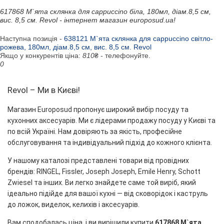
617868 М`ята склянка для cappuccino біла, 180мл, діам.8,5 см,
вис. 8,5 см. Revol - інтернет магазин europosud.ua!
Наступна позиція -
638121 М`ята склянка для cappuccino світло-
рожева, 180мл, діам.8,5 см, вис. 8,5 см. Revol
Якщо у конкурентів ціна:
810
₴ - телефонуйте.
0
Revol – Ми в Києві!
Магазин Europosud пропонує широкий вибір посуду та
кухонних аксесуарів. Ми є лідерами продажу посуду у Києві та
по всій Україні. Нам довіряють за якість, професійне
обслуговування та індивідуальний підхід до кожного клієнта.
У нашому каталозі представлені товари від провідних
брендів: RINGEL, Fissler, Joseph Joseph, Emile Henry, Schott
Zwiesel та інших. Ви легко знайдете саме той виріб, який
ідеально підійде для вашої кухні — від сковорідок і каструль
до ложок, виделок, келихів і аксесуарів.
Вам сподобалась ціна, і ви вирішили купити
617868 М`ята