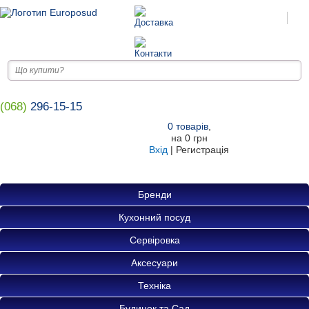
(068)
296-15-15
0
товарів
,
на
0 грн
Вхід
|
Регистрація
Бренди
Кухонний посуд
Сервіровка
Аксесуари
Техніка
Будинок та Сад