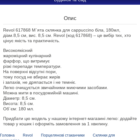
Опис
Revol 617868 М`ята склянка для cappuccino біла, 180мл,
діам.8,5 см, вис. 8,5 см. Revol (код 617868) – це вибір тих, хто
цінує якість та практичність.
Високоякісний
жароміцний кулінарний
фарфор, що витримує
різкі перепади температури.
На поверхні відсутні пори,
тому посуд не вбирає жирів
і запахів, не дряпається і не темніє.
Легко очищується звичайними миючими засобами.
Можна мити в посудомийній машині.
Діаметр: 8,5 см.
Висота: 8,5 см.
Об`єм: 180 мл.
Придбати цю модель у нашому інтернет-магазині легко: додайте
товар у кошик і оформіть замовлення за 1 хвилину.
Головна
Revol
Порцелянові стаканчики
Склянки для