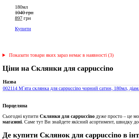
180мл
1040 грн
897
грн
Купити
Показати товари яких зараз немає в наявності (3)
Ціни на Склянки для cappuccino
Назва
002114 М`ята склянка для cappuccino чорний сатин, 180мл, діам.8
Порцеляна
Сьогодні купити
Склянки для cappuccino
дуже просто – це мо
магазині
. Саме тут Ви знайдете якісний асортимент, швидку д
Де купити Склянок для cappuccino в інт