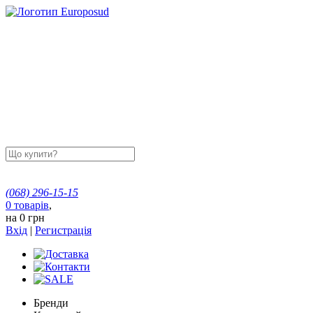
(068)
296-15-15
0
товарів
,
на
0 грн
Вхід
|
Регистрація
Бренди