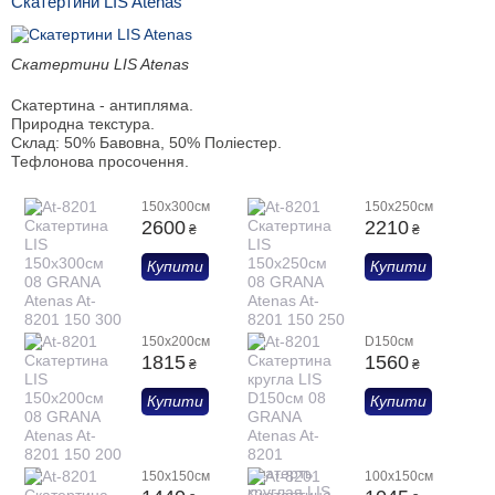
Скатертини LIS Atenas
Скатертини LIS Atenas
Скатертина - антипляма.
Природна текстура.
Склад: 50% Бавовна, 50% Поліестер.
Тефлонова просочення.
150x300см
150x250см
2600
2210
₴
₴
Купити
Купити
150x200см
D150см
1815
1560
₴
₴
Купити
Купити
150x150см
100x150см