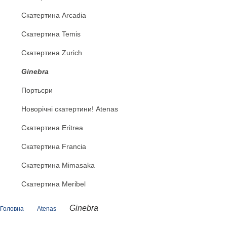
Скатертина Arcadia
Скатертина Temis
Скатертина Zurich
Ginebra
Портьєри
Новорічні скатертини! Atenas
Скатертина Eritrea
Скатертина Francia
Скатертина Mimasaka
Скатертина Meribel
Ginebra
Головна
Atenas
Показати ще