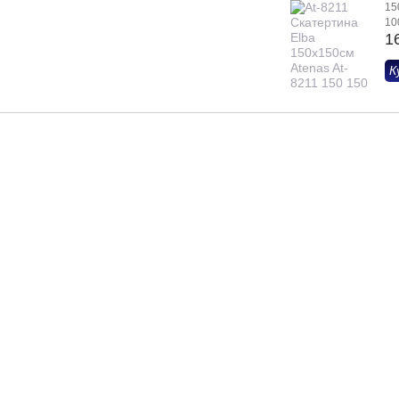
15
10
1
К
Показати ще