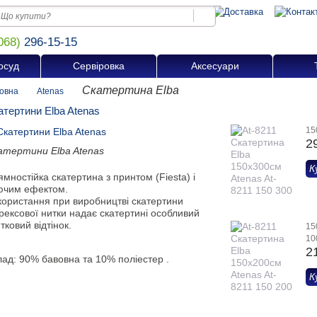
068)
296-15-15
осуд
Сервіровка
Аксесуари
Скатертина Elba
овна
Atenas
атертини Elba Atenas
15
2
атертини Elba Atenas
К
мностійка скатертина з принтом (Fiesta) і
ючим ефектом.
користання при виробництві скатертини
рексової нитки надає скатертині особливий
тковий відтінок.
15
10
2
лад: 90% бавовна та 10% поліестер .
К