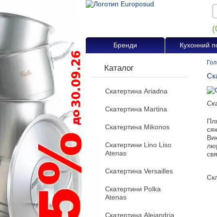
(
Бренди
Кухонний п
Гол
Каталог
Ск
Скатертина Ariadna
Ск
Скатертина Martina
Пля
Скатертина Mikonos
ся
Ви
Скатертини Lino Liso
лю
Atenas
свя
Скатертина Versailles
Ск
Скатертини Polka
Atenas
Скатертина Alejandria