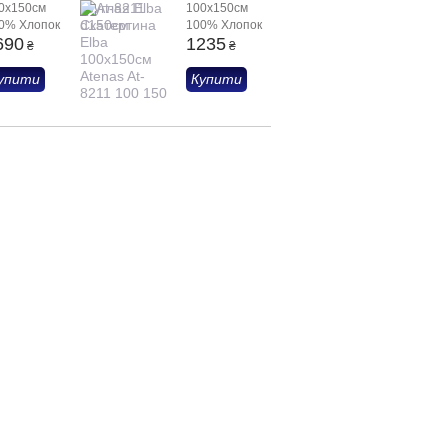
0х150см
100х150см
0% Хлопок
100% Хлопок
690
1235
₴
₴
упити
Купити