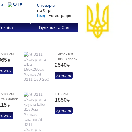
0
товарів
,
на
0 грн
Вхід
|
Регистрація
Техніка
Будинок та Сад
0х300см
150х250см
965
100% Хлопок
₴
2540
₴
упити
Купити
0х200см
D150см
1850
0% Хлопок
₴
115
₴
Купити
упити