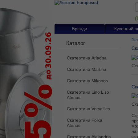
(
Бренди
Кухонний п
Гол
Каталог
Ск
Скатертина Ariadna
Ск
Скатертина Martina
Скатертина Mikonos
Ск
Скатертини Lino Liso
Atenas
Ск
Скатертина Versailles
Ск
Скатертини Polka
пр
Atenas
мож
на 
ска
Скатертина Alejandria