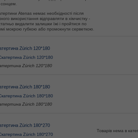
 сонцем.
тертини Atenas немає необхідності після
ного використання відправляти в хімчистку -
татньо видалити залишки їжі і пройтися по
ямі мокрою губкою або промокнути серветкою.
атертина Zúrich 120*180
атертина Zúrich 120*180
атертина Zúrich 180*180
атертина Zúrich 180*180
атертина Zúrich 180*270
Товарів нема в катег