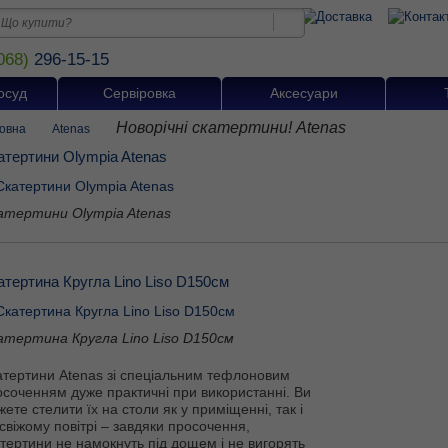
068)
296-15-15
осуд
Сервіровка
Аксесуари
Новорічні скатертини! Atenas
овна
Atenas
атертини Olympia Atenas
атертини Olympia Atenas
атертина Кругла Lino Liso D150см
атертина Кругла Lino Liso D150см
атертини Atenas зі спеціальним тефлоновим
осоченням дуже практичні при використанні. Ви
ете стелити їх на столи як у приміщенні, так і
свіжому повітрі – завдяки просочення,
тертини не намокнуть під дощем і не вигорять