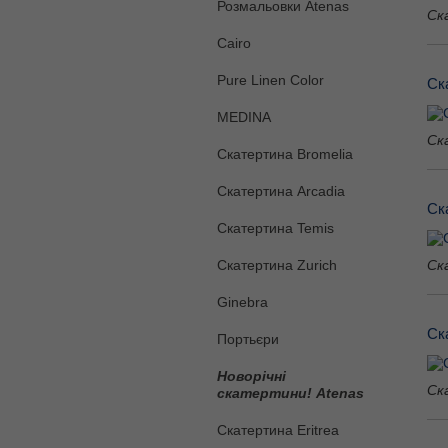
Розмальовки Atenas
Ск
Cairo
Pure Linen Color
Ск
MEDINA
Ск
Скатертина Bromelia
Скатертина Arcadia
Ск
Скатертина Temis
Скатертина Zurich
Ск
Ginebra
Ск
Портьєри
Новорічні
Ск
скатертини! Atenas
Скатертина Eritrea