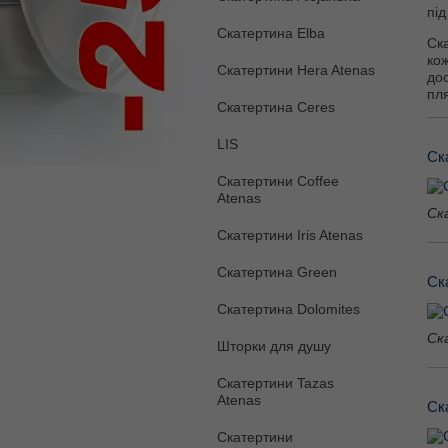
під
Скатертина Elba
Ска
кож
Скатертини Hera Atenas
дос
пл
Скатертина Ceres
LIS
Ск
Скатертини Coffee
Atenas
Ск
Скатертини Iris Atenas
Скатертина Green
Ск
Скатертина Dolomites
Ск
Шторки для душу
Скатертини Tazas
Atenas
Ск
Скатертини