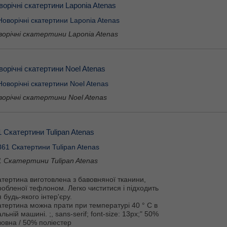
ворічні скатертини Laponia Atenas
ворічні скатертини Laponia Atenas
ворічні скатертини Noel Atenas
ворічні скатертини Noel Atenas
1 Скатертини Tulipan Atenas
1 Скатертини Tulipan Atenas
тертина виготовлена ​​з бавовняної тканини,
обленої тефлоном. Легко чиститися і підходить
 будь-якого інтер'єру.
атертина можна прати при температурі 40 ° С в
льній машині. ;, sans-serif; font-size: 13px;"
50%
вовна / 50% поліестер