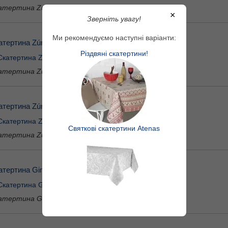
атертина Zúrich 180*270
×
Зверніть увагу!
Ми рекомендуємо наступні варіанти:
атертина Zúrich 180*320
Різдвяні скатертини!
атертина Zúrich 180*320
атертина Zúrich D 180
Святкові скатертини Atenas
атертина Zúrich D 180
атертина Ginebra
атертина Ginebra