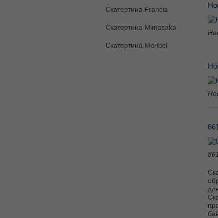
Но
Скатертина Francia
Скатертина Mimasaka
Но
Скатертина Meribel
Но
Но
86
86
Ска
обр
для
Ск
пра
ба