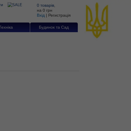
0
товарів
,
на
0 грн
Вхід
|
Регистрація
Техніка
Будинок та Сад