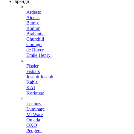
Бренди
Ardesto
Atenas
Bamix
Bodum
Brabantia
Churchill
Contigo
de Buyer
Emile Henry
Fissler
Fiskars
Joseph Joseph
Kahla
KAI
Korkmaz
Lechuza
Luminarc
Mi Ware
Omada
OXO
Peugeot