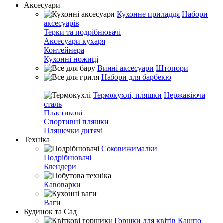
Аксесуари
Кухонне приладдя
Набори
аксесуарів
Терки та подрібнювачі
Аксесуари кухаря
Контейнера
Кухонні ножиці
Винні аксесуари
Штопори
Набори для барбекю
Термокухлі, пляшки
Нержавіюча
сталь
Пластикові
Спортивні пляшки
Пляшечки дитячі
Техніка
Соковижималки
Подрібнювачі
Блендери
Кавоварки
Ваги
Будинок та Сад
Горшки для квітів
Кашпо