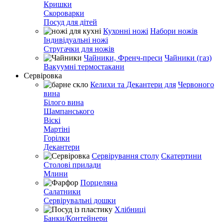
Кришки
Скороварки
Посуд для дітей
Кухонні ножі
Набори ножів
Індивідуальні ножі
Стругачки для ножів
Чайники, Френч-преси
Чайники (газ)
Вакуумні термостакани
Сервіровка
Келихи та Декантери для
Червоного
вина
Білого вина
Шампанського
Віскі
Мартіні
Горілки
Декантери
Сервірування столу
Скатертини
Столові прилади
Млини
Порцеляна
Салатники
Сервірувальні дошки
Хлібниці
Банки/Контейнери