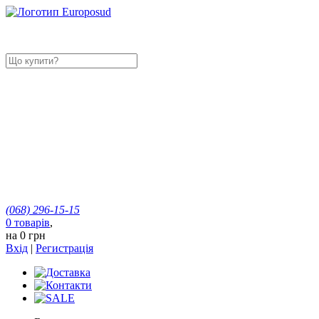
(068)
296-15-15
0
товарів
,
на
0 грн
Вхід
|
Регистрація