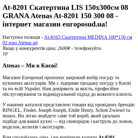
At-8201 Скатертина LIS 150х300см 08
GRANA Atenas At-8201 150 300 08 -
інтернет магазин europosud.ua!
Наступна позиція -
At-8163 Скатертина MEDINA 100*150 см
02 roso Atenas art
Якщо у конкурентів ціна:
2600
₴ - телефонуйте.
10
Atenas – Ми в Києві!
Магазин Europosud пропонує широкий вибір посуду та
кухонних аксесуарів. Ми є лідерами продажу посуду у Києві
та по всій Україні. Нам довіряють за якість, професійне
обслуговування та індивідуальний підхід до кожного клієнта.
У нашому каталозі представлені товари від провідних брендів:
RINGEL, Fissler, Joseph Joseph, Emile Henry, Schott Zwiesel та
інших. Ви легко знайдете саме той виріб, який ідеально
підійде для вашої кухні — від сковорідок і каструль до ложок,
виделок, келихів і аксесуарів.
Вам сподобалась ціна, і ви вирішили купити
At-8201