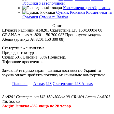
Горщики з автополивом
Контейнери для зберігання
Сумки, Рюкзаки
Косметички та
Сумочки
Сумки та Валізи
Опис
Шукаєте надійний At-8201 Скатертина LIS 150х300см 08
GRANA Atenas At-8201 150 300 08? Пропонуємо модель
Atenas (артикул At-8201 150 300 08).
Скатертина - антипляма.
Природна текстура.
Склад: 50% Бавовна, 50% Поліестер.
Тефлонове просочення.
Замовляйте прямо зараз – швидка доставка по Україні та
зручна оплата зроблять покупку максимально комфортною.
Головна
Atenas
LIS
Скатертини LIS Atenas
At-8201 Скатертина LIS 150х300см 08 GRANA Atenas At-8201
150 300 08
Акція! Знижка -5% якщо це 2й товар.