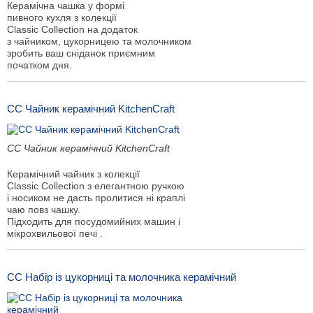
Керамічна чашка у формі
пивного кухля з колекції
Classic Collection на додаток
з чайником, цукорницею та молочником
зробить ваш сніданок приємним
початком дня.
CC Чайник керамічний KitchenCraft
CC Чайник керамічний KitchenCraft
Керамічний чайник з колекції
Classic Collection з елегантною ручкою
і носиком не дасть пролитися ні краплі
чаю повз чашку.
Підходить для посудомийних машин і
мікрохвильової печі .
CC Набір із цукорниці та молочника керамічний