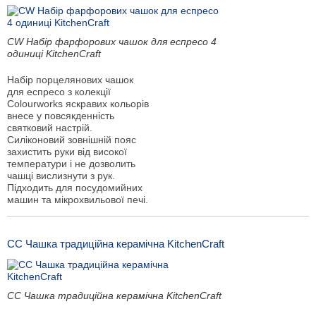
CW Набір фарфорових чашок для еспресо 4
одиниці KitchenCraft
Набір порцелянових чашок
для еспресо з колекції
Colourworks яскравих кольорів
внесе у повсякденність
святковий настрій.
Силіконовий зовнішній пояс
захистить руки від високої
температури і не дозволить
чашці вислизнути з рук.
Підходить для посудомийних
машин та мікрохвильової печі.
CC Чашка традиційна керамічна KitchenCraft
CC Чашка традиційна керамічна KitchenCraft