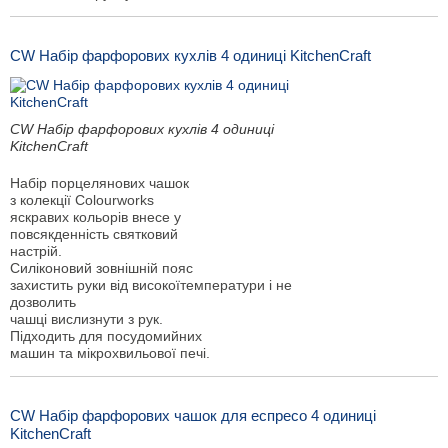
CW Набір фарфорових кухлів 4 одиниці KitchenCraft
CW Набір фарфорових кухлів 4 одиниці
KitchenCraft
Набір порцелянових чашок
з колекції Colourworks
яскравих кольорів внесе у
повсякденність святковий
настрій.
Силіконовий зовнішній пояс
захистить руки від високоїтемператури і не
дозволить
чашці вислизнути з рук.
Підходить для посудомийних
машин та мікрохвильової печі.
CW Набір фарфорових чашок для еспресо 4 одиниці
KitchenCraft