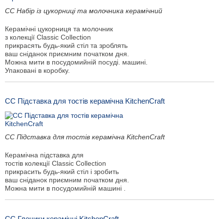
CC Набір із цукорниці та молочника керамічний
Керамічні цукорниця та молочник
з колекції Classic Collection
прикрасять будь-який стіл та зроблять
ваш сніданок приємним початком дня.
Можна мити в посудомийній посуді. машині.
Упаковані в коробку.
CC Підставка для тостів керамічна KitchenCraft
CC Підставка для тостів керамічна KitchenCraft
Керамічна підставка для
тостів колекції Classic Collection
прикрасить будь-який стіл і зробить
ваш сніданок приємним початком дня.
Можна мити в посудомийній машині .
CC Глечики керамічні KitchenCraft