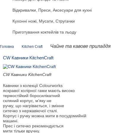
Відкривалки, Преси, Аксесуари для кухні
Кухонні ножі, Мусати, Стругачки
Приготування коктейлів та льоду
Чайне та кавове приладдя
Головна
Kitchen Craft
CW Кавники KitchenCraft
CW Кавники KitchenCraft
Кавники з колекції Colourworks
яскравої колірної гами мають високо
термостійкий боросилікатний
скляний корпус, м'яку не
ручку, що нагрівається, і змінне
ситечко з нержавіючої сталі.
Корпус і ручку можна мити в посудомийній
машині.
Прес і ситечко рекомендується
мити тільки вручну.