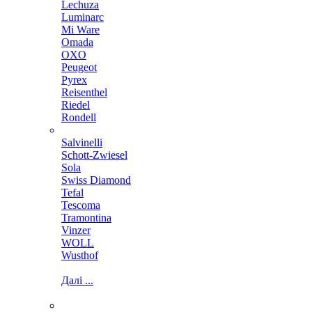
Lechuza
Luminarc
Mi Ware
Omada
OXO
Peugeot
Pyrex
Reisenthel
Riedel
Rondell
Salvinelli
Schott-Zwiesel
Sola
Swiss Diamond
Tefal
Tescoma
Tramontina
Vinzer
WOLL
Wusthof
Далі ...