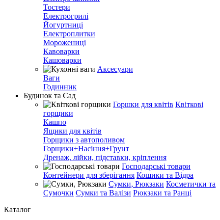
Тостери
Електрогрилі
Йогуртниці
Електроплитки
Морожениці
Кавоварки
Кашоварки
Аксесуари
Ваги
Годинник
Будинок та Сад
Горшки для квітів
Квіткові
горщики
Кашпо
Ящики для квітів
Горщики з автополивом
Горщики+Насіння+Грунт
Дренаж, лійки, підставки, кріплення
Господарські товари
Контейнери для зберігання
Кошики та Відра
Сумки, Рюкзаки
Косметички та
Сумочки
Сумки та Валізи
Рюкзаки та Ранці
Каталог