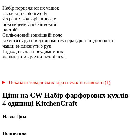
Набір порцелянових чашок
з колекції Colourworks
яскравих кольорів внесе у
повсякденність святковий
настрій.
Силіконовий зовнішній пояс
захистить руки від високоїтемператури і не дозволить
чашці вислизнути з рук.
Підходить для посудомийних
машин та мікрохвильової печі.
Показати товари яких зараз немає в наявності (1)
Ціни на CW Набір фарфорових кухлів
4 одиниці KitchenCraft
Назва
Ціна
Порцеляна