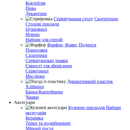
Коктейлів
Пива
Декантери
Сервірування столу
Скатертини
Столові прилади
Цукровиці
Млини
Набори для спецій
Фарфор, Фаянс
Подноси
Порцеляна
Салатники
Сервірувальні дошки
Ємності для зберігання
Серветниці
Маслінки
Декоративний пластик
Хлібниці
Банки/Контейнери
Чашки
Аксесуари
Кухонне приладдя
Набори
аксесуарів
Кераміка
Терки та подрібнювачі
Мірний посуд