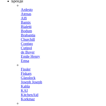
Бренди
Ardesto
Atenas
Alfi
Bamix
Bialetti
Bodum
Brabantia
Churchill
Contigo
Cutipol
de Buyer
Emile Henry
Emsa
Fissler
Fiskars
Glasslock
Joseph Joseph
Kahla
KAI
KitchenAid
Korkmaz