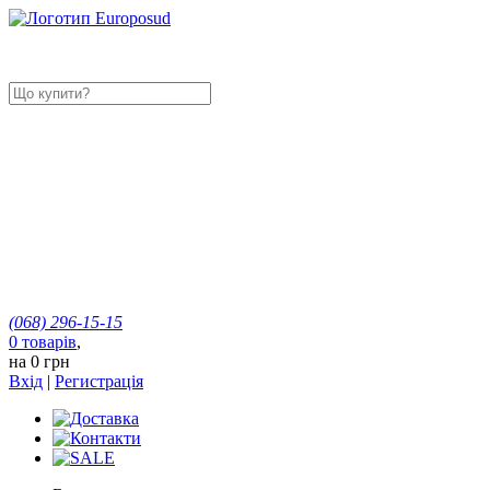
(068)
296-15-15
0
товарів
,
на
0 грн
Вхід
|
Регистрація