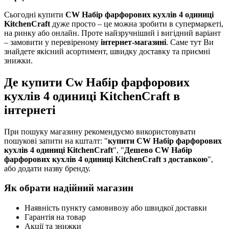
Сьогодні купити
CW Набір фарфорових кухлів 4 одиниці
KitchenCraft
дуже просто – це можна зробити в супермаркеті,
на ринку або онлайн. Проте найзручніший і вигідний варіант
– замовити у перевіреному
інтернет-магазині
. Саме тут Ви
знайдете якісний асортимент, швидку доставку та приємні
знижки.
Де купити Cw Набір фарфорових
кухлів 4 одиниці KitchenCraft в
інтернеті
При пошуку магазину рекомендуємо використовувати
пошукові запити на кшталт: "
купити CW Набір фарфорових
кухлів 4 одиниці KitchenCraft
", "
Дешево CW Набір
фарфорових кухлів 4 одиниці KitchenCraft з доставкою
",
або додати назву бренду.
Як обрати надійний магазин
Наявність пункту самовивозу або швидкої доставки
Гарантія на товар
Акції та знижки