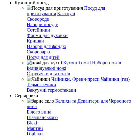
Кухонний посуд
Посуд для
приготування
Каструлі
Сковороди
Набори посуду
Сотейники
Форми для духовки
Кришки
Набори для фондю
Скороварки
Посуд для дітей
Кухонні ножі
Набори ножів
Індивідуальні ножі
Стругачки для ножів
Чайники, Френч-преси
Чайники (газ)
Термоглечики
Вакуумні термостакани
Сервіровка
Келихи та Декантери для
Червоного
вина
Білого вина
Шампанського
Віскі
Мартіні
Горілки