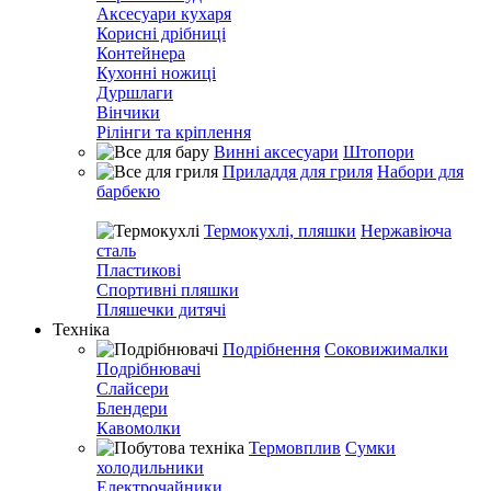
Аксесуари кухаря
Корисні дрібниці
Контейнера
Кухонні ножиці
Дуршлаги
Вінчики
Рілінги та кріплення
Винні аксесуари
Штопори
Приладдя для гриля
Набори для
барбекю
Термокухлі, пляшки
Нержавіюча
сталь
Пластикові
Спортивні пляшки
Пляшечки дитячі
Техніка
Подрібнення
Соковижималки
Подрібнювачі
Слайсери
Блендери
Кавомолки
Термовплив
Сумки
холодильники
Електрочайники