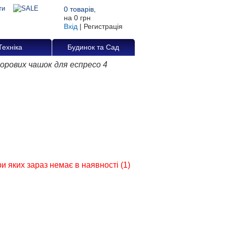
0
товарів
,
на
0 грн
Вхід
|
Регистрація
Техніка
Будинок та Сад
рових чашок для еспресо 4
 яких зараз немає в наявності (1)