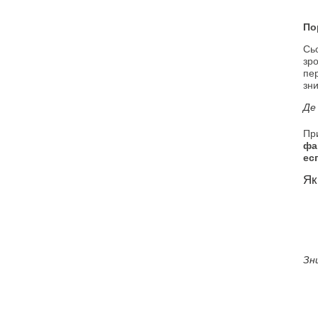
По
Сь
зро
пе
зни
Де
Пр
фа
ес
Як
Зн