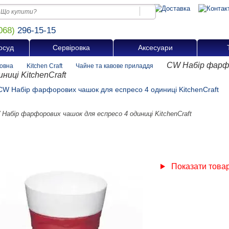
068)
296-15-15
осуд
Сервіровка
Аксесуари
CW Набір фарфо
овна
Kitchen Craft
Чайне та кавове приладдя
иниці KitchenCraft
Набір фарфорових чашок для еспресо 4 одиниці KitchenCraft
Показати товари