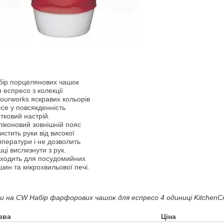
бір порцелянових чашок
 еспресо з колекції
ourworks яскравих кольорів
се у повсякденність
тковий настрій.
ліконовий зовнішній пояс
истить руки від високої
ператури і не дозволить
ці вислизнути з рук.
дходить для посудомийних
ин та мікрохвильової печі.
ни на CW Набір фарфорових чашок для еспресо 4 одиниці KitchenCr
зва
Ціна