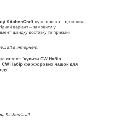
і KitchenCraft
дуже просто – це можна
гідний варіант – замовити у
имент, швидку доставку та приємні
nCraft в інтернеті
а кшталт: "
купити CW Набір
 CW Набір фарфорових чашок для
нду.
і KitchenCraft