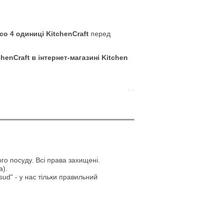
 4 одиниці KitchenCraft
перед
enCraft в інтернет-магазині Kitchen
. .
го посуду. Всі права захищені.
а).
ud" - у нас тільки правильний