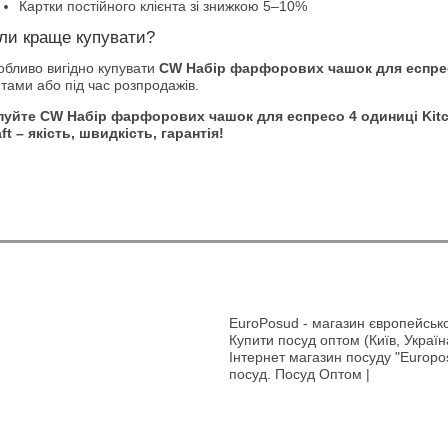
Картки постійного клієнта зі знижкою 5–10%
ли краще купувати?
обливо вигідно купувати
CW Набір фарфорових чашок для еспресо
тами або під час розпродажів.
пуйте CW Набір фарфорових чашок для еспресо 4 одиниці Kitch
ft – якість, швидкість, гарантія!
EuroPosud
- магазин європейсько
Купити посуд оптом (Київ, Україн
Інтернет магазин посуду "Europos
посуд. Посуд Оптом |