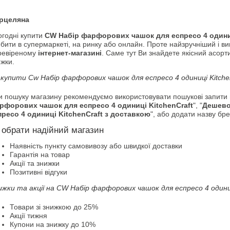
рцеляна
огодні купити
CW Набір фарфорових чашок для еспресо 4 одиниц
бити в супермаркеті, на ринку або онлайн. Проте найзручніший і ви
ревіреному
інтернет-магазині
. Саме тут Ви знайдете якісний асорт
жки.
 купити Cw Набір фарфорових чашок для еспресо 4 одиниці Kitche
и пошуку магазину рекомендуємо використовувати пошукові запити н
рфорових чашок для еспресо 4 одиниці KitchenCraft
", "
Дешево
пресо 4 одиниці KitchenCraft з доставкою
", або додати назву бре
 обрати надійний магазин
Наявність пункту самовивозу або швидкої доставки
Гарантія на товар
Акції та знижки
Позитивні відгуки
ижки та акції на CW Набір фарфорових чашок для еспресо 4 одиниц
Товари зі знижкою до 25%
Акції тижня
Купони на знижку до 10%