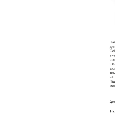
На
для
Col
вне
свя
Си
зах
тем
чаш
Пі
маш
Ці
На