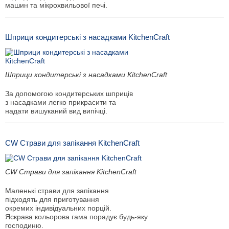
машин та мікрохвильової печі.
Шприци кондитерські з насадками KitchenCraft
Шприци кондитерські з насадками KitchenCraft
За допомогою кондитерських шприців
з насадками легко прикрасити та
надати вишуканий вид випічці.
CW Страви для запікання KitchenCraft
CW Страви для запікання KitchenCraft
Маленькі страви для запікання
підходять для приготування
окремих індивідуальних порцій.
Яскрава кольорова гама порадує будь-яку
господиню.