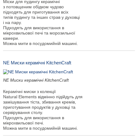
Міски для пудингу керамічні
з потовщеним обідком чудово
підходять для приготування всіх
типів пудингу та інших страв у духовці
і на пару.
Підходять для використання в
мікрохвильової печі та морозильної
камери.
Можна мити в посудомийній машині.
NE Миски керамічні KitchenCraft
NE Миски керамічні KitchenCraft
Керамічні миски з колекції
Natural Elements відмінно підійдуть для
замішування тіста, збивання кремів,
приготування продуктів у духовці та
сервірування столу.
Підходять для використання в
мікрохвильової печі.
Можна мити в посудомийній машині.