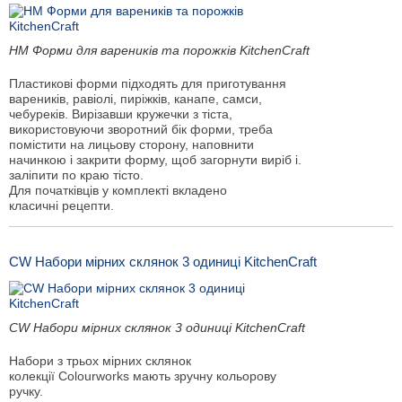
HM Форми для вареників та порожків KitchenCraft
Пластикові форми підходять для приготування
вареників, равіолі, пиріжків, канапе, самси,
чебуреків. Вирізавши кружечки з тіста,
використовуючи зворотний бік форми, треба
помістити на лицьову сторону, наповнити
начинкою і закрити форму, щоб загорнути виріб і.
заліпити по краю тісто.
Для початківців у комплекті вкладено
класичні рецепти.
CW Набори мірних склянок 3 одиниці KitchenCraft
CW Набори мірних склянок 3 одиниці KitchenCraft
Набори з трьох мірних склянок
колекції Colourworks мають зручну кольорову
ручку.