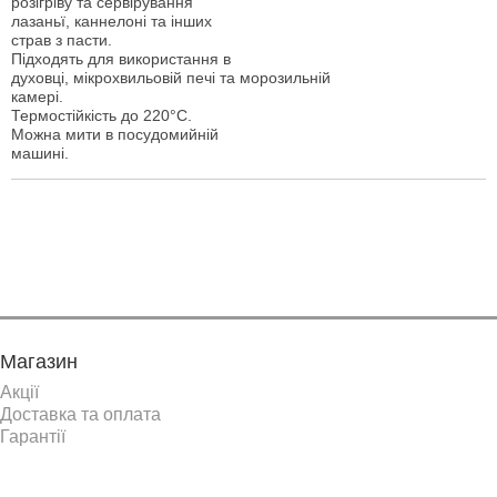
розігріву та сервірування
лазаньї, каннелоні та інших
страв з пасти.
Підходять для використання в
духовці, мікрохвильовій печі та морозильній
камері.
Термостійкість до 220°C.
Можна мити в посудомийній
машині.
Показати ще
Магазин
Акції
Доставка та оплата
Гарантії