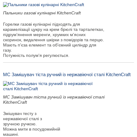
Пальники газові кулінарні KitchenCraft
Горелки газові кулінарні підходять для
карамелізації цукру на крем брюлі та тарталетках,
підрум'янення меренги, хрумких м'ясних
скоринок, видалення шкірки з помідорів та перцю.
Мають п'єза елемент та об'ємний циліндр для
газу.
Потужність полум'я регулюється.
MC Замішувач тіста ручний із нержавіючої сталі KitchenCraft
MC Замішувач тіста ручний із нержавіючої сталі
KitchenCraft
Змішувач тесту з
нержавіючої сталі з
зручною ручкою.
Можна мити в посудомийній
машині.