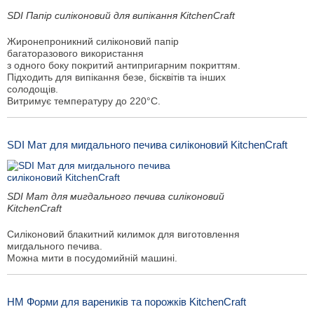
SDI Папір силіконовий для випікання KitchenCraft
Жиронепроникний силіконовий папір
багаторазового використання
з одного боку покритий антипригарним покриттям.
Підходить для випікання безе, бісквітів та інших
солодощів.
Витримує температуру до 220°C.
SDI Мат для мигдального печива силіконовий KitchenCraft
SDI Мат для мигдального печива силіконовий
KitchenCraft
Силіконовий блакитний килимок для виготовлення
мигдального печива.
Можна мити в посудомийній машині.
HM Форми для вареників та порожків KitchenCraft