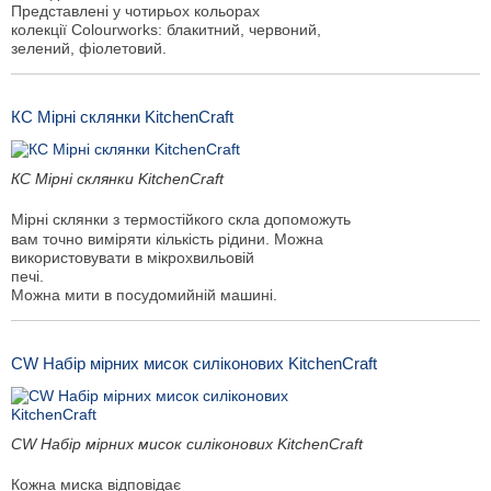
Представлені у чотирьох кольорах
колекції Colourworks: блакитний, червоний,
зелений, фіолетовий.
КС Мірні склянки KitchenCraft
КС Мірні склянки KitchenCraft
Мірні склянки з термостійкого скла допоможуть
вам точно виміряти кількість рідини. Можна
використовувати в мікрохвильовій
печі.
Можна мити в посудомийній машині.
CW Набір мірних мисок силіконових KitchenCraft
CW Набір мірних мисок силіконових KitchenCraft
Кожна миска відповідає