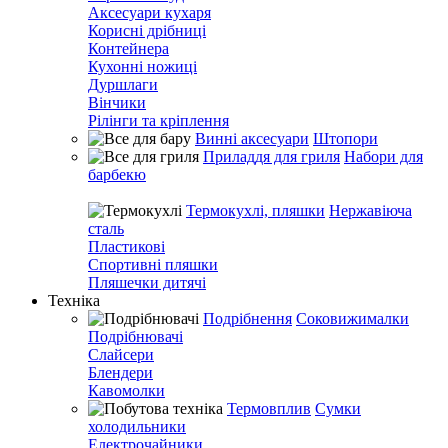
Аксесуари кухаря
Корисні дрібниці
Контейнера
Кухонні ножиці
Дуршлаги
Вінчики
Рілінги та кріплення
Винні аксесуари
Штопори
Приладдя для гриля
Набори для
барбекю
Термокухлі, пляшки
Нержавіюча
сталь
Пластикові
Спортивні пляшки
Пляшечки дитячі
Техніка
Подрібнення
Соковижималки
Подрібнювачі
Слайсери
Блендери
Кавомолки
Термовплив
Сумки
холодильники
Електрочайники