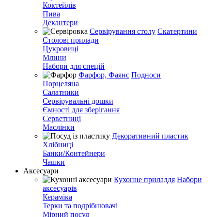
Коктейлів
Пива
Декантери
Сервірування столу
Скатертини
Столові прилади
Цукровиці
Млини
Набори для спецій
Фарфор, Фаянс
Подноси
Порцеляна
Салатники
Сервірувальні дошки
Ємності для зберігання
Серветниці
Маслінки
Декоративний пластик
Хлібниці
Банки/Контейнери
Чашки
Аксесуари
Кухонне приладдя
Набори
аксесуарів
Кераміка
Терки та подрібнювачі
Мірний посуд