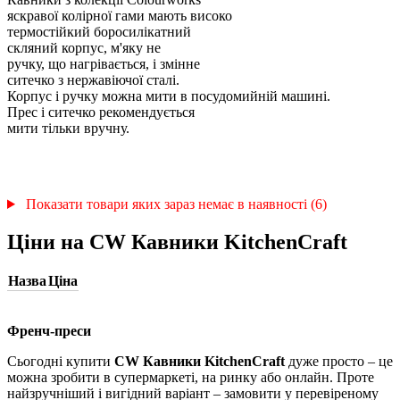
яскравої колірної гами мають високо
термостійкий боросилікатний
скляний корпус, м'яку не
ручку, що нагрівається, і змінне
ситечко з нержавіючої сталі.
Корпус і ручку можна мити в посудомийній машині.
Прес і ситечко рекомендується
мити тільки вручну.
Показати товари яких зараз немає в наявності (6)
Ціни на CW Кавники KitchenCraft
Назва
Ціна
Френч-преси
Сьогодні купити
CW Кавники KitchenCraft
дуже просто – це
можна зробити в супермаркеті, на ринку або онлайн. Проте
найзручніший і вигідний варіант – замовити у перевіреному