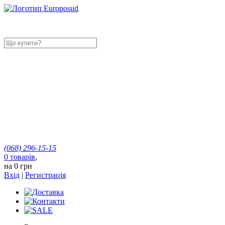
(068)
296-15-15
0
товарів
,
на
0 грн
Вхід
|
Регистрація