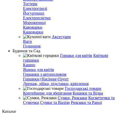
Тостери
Електрогрилі
Йогуртниці
Електроплитки
Морожениці
Кавоварки
Кашоварки
Аксесуари
Ваги
Годинник
Будинок та Сад
Горшки для квітів
Квіткові
горщики
Кашпо
Ящики для квітів
Горщики з автополивом
Горщики+Насіння+Грунт
Дренаж, лійки, підставки, кріплення
Господарські товари
Контейнери для зберігання
Кошики та Відра
Сумки, Рюкзаки
Косметички та
Сумочки
Сумки та Валізи
Рюкзаки та Ранці
Каталог