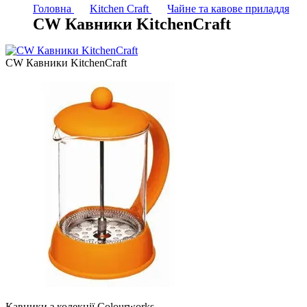
Головна
Kitchen Craft
Чайне та кавове приладдя
CW Кавники KitchenCraft
CW Кавники KitchenCraft
Кавники з колекції Colourworks