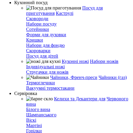
Кухонний посуд
Посуд для
приготування
Каструлі
Сковороди
Набори посуду
Сотейники
Форми для духовки
Кришки
Набори для фондю
Скороварки
Посуд для дітей
Кухонні ножі
Набори ножів
Індивідуальні ножі
Стругачки для ножів
Чайники, Френч-преси
Чайники (газ)
Термоглечики
Вакуумні термостакани
Сервіровка
Келихи та Декантери для
Червоного
вина
Білого вина
Шампанського
Віскі
Мартіні
Горілки