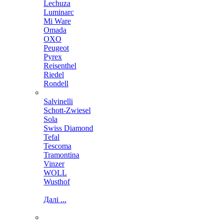
Lechuza
Luminarc
Mi Ware
Omada
OXO
Peugeot
Pyrex
Reisenthel
Riedel
Rondell
Salvinelli
Schott-Zwiesel
Sola
Swiss Diamond
Tefal
Tescoma
Tramontina
Vinzer
WOLL
Wusthof
Далі ...