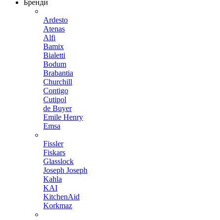
Бренди
Ardesto
Atenas
Alfi
Bamix
Bialetti
Bodum
Brabantia
Churchill
Contigo
Cutipol
de Buyer
Emile Henry
Emsa
Fissler
Fiskars
Glasslock
Joseph Joseph
Kahla
KAI
KitchenAid
Korkmaz