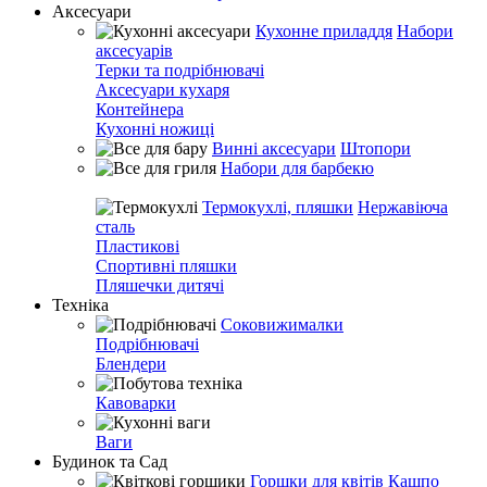
Аксесуари
Кухонне приладдя
Набори
аксесуарів
Терки та подрібнювачі
Аксесуари кухаря
Контейнера
Кухонні ножиці
Винні аксесуари
Штопори
Набори для барбекю
Термокухлі, пляшки
Нержавіюча
сталь
Пластикові
Спортивні пляшки
Пляшечки дитячі
Техніка
Соковижималки
Подрібнювачі
Блендери
Кавоварки
Ваги
Будинок та Сад
Горшки для квітів
Кашпо