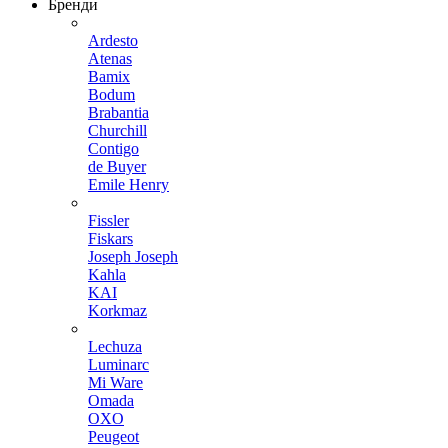
Бренди
Ardesto
Atenas
Bamix
Bodum
Brabantia
Churchill
Contigo
de Buyer
Emile Henry
Fissler
Fiskars
Joseph Joseph
Kahla
KAI
Korkmaz
Lechuza
Luminarc
Mi Ware
Omada
OXO
Peugeot