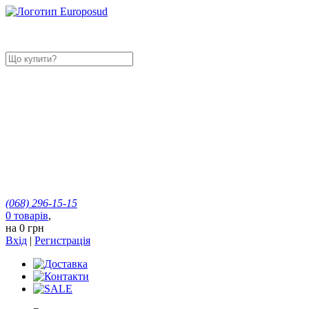
(068)
296-15-15
0
товарів
,
на
0 грн
Вхід
|
Регистрація