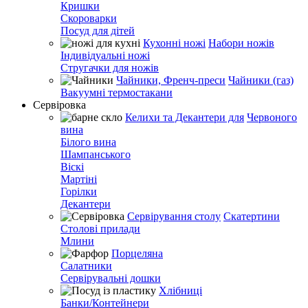
Кришки
Скороварки
Посуд для дітей
Кухонні ножі
Набори ножів
Індивідуальні ножі
Стругачки для ножів
Чайники, Френч-преси
Чайники (газ)
Вакуумні термостакани
Сервіровка
Келихи та Декантери для
Червоного
вина
Білого вина
Шампанського
Віскі
Мартіні
Горілки
Декантери
Сервірування столу
Скатертини
Столові прилади
Млини
Порцеляна
Салатники
Сервірувальні дошки
Хлібниці
Банки/Контейнери