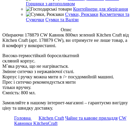
Горщики з автополивом
Контейнери для зберігання
Сумки, Рюкзаки
Косметички та
Сумочки
Сумки та Валізи
Опис
Обираючи 178879 CW Кавник 800мл зелений Kitchen Craft від
Kitchen Craft (арт. 178879 CW), ви отримуєте не лише товар, а
й комфорт у використанні.
Високо-термостійкий боросилікатний
скляний корпус.
М`яка ручка, що не нагрівається.
Змінне ситечко з нержавіючої сталі.
Корпус і ручку можна мити в /> посудомийній машині.
Прес і ситечко рекомендується мити
тільки вручну.
Ємність: 800 мл.
Замовляйте в нашому інтернет-магазині – гарантуємо вигідну
ціну та швидку доставку.
Головна
Kitchen Craft
Чайне та кавове приладдя
CW
Кавники KitchenCraft