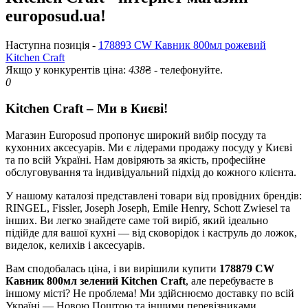
europosud.ua!
Наступна позиція -
178893 CW Кавник 800мл рожевий
Kitchen Craft
Якщо у конкурентів ціна:
438
₴ - телефонуйте.
0
Kitchen Craft – Ми в Києві!
Магазин Europosud пропонує широкий вибір посуду та
кухонних аксесуарів. Ми є лідерами продажу посуду у Києві
та по всій Україні. Нам довіряють за якість, професійне
обслуговування та індивідуальний підхід до кожного клієнта.
У нашому каталозі представлені товари від провідних брендів:
RINGEL, Fissler, Joseph Joseph, Emile Henry, Schott Zwiesel та
інших. Ви легко знайдете саме той виріб, який ідеально
підійде для вашої кухні — від сковорідок і каструль до ложок,
виделок, келихів і аксесуарів.
Вам сподобалась ціна, і ви вирішили купити
178879 CW
Кавник 800мл зелений Kitchen Craft
, але перебуваєте в
іншому місті? Не проблема! Ми здійснюємо доставку по всій
Україні — Новою Поштою та іншими перевізниками.