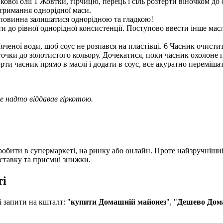
кової олії 1 Жовтки, гірчицю, перець і сіль розтерти віночком до
отримання однорідної маси.
 повинна залишатися однорідною та гладкою!
ати до рівної однорідної консистенції. Поступово ввести інше м
п'яченої води, щоб соус не розпався на пластівці. 6 Часник очисти
сточки до золотистого кольору. Дочекатися, поки часник охолоне п
рти часник прямо в маслі і додати в соус, все акуратно перемішат
е надто віддавав гіркотою.
обити в супермаркеті, на ринку або онлайн. Проте найзручніший
оставку та приємні знижки.
ті
запити на кшталт: "
купити Домашній майонез
", "
Дешево Дома