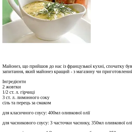
Майонез, що прийшов до нас із французької кухні, спочатку був
запитання, який майонез кращий - з магазину чи приготовле
Інгредієнти
2 жовтки
1/2 ст. л. гірчиці
3 ст. л. лимонного соку
сіль та перець за смаком
для класичного соусу: 400мл оливкової олії
для часникового соусу: 3 часточки часнику, 350мл оливкової олі