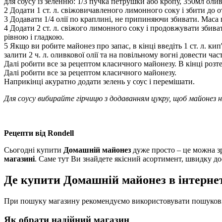
для соусу із зеленню: 1/3 пучка петрушки або кропу, 350мл олив
2 Додати 1 ст. л. свіжовичавленого лимонного соку і збити до 
3 Додавати 1/4 олії по краплині, не припиняючи збивати. Маса
4 Додати 2 ст. л. свіжого лимонного соку і продовжувати збив
рівною і гладкою.
5 Якщо ви робите майонез про запас, в кінці введіть 1 ст. л. ки
залити 2 ч. л. оливкової олії та на повільному вогні довести ча
Далі робити все за рецептом класичного майонезу. В кінці розте
Далі робити все за рецептом класичного майонезу.
Наприкінці акуратно додати зелень у соус і перемішати.
Для соусу вибирайте гірчицю з додаванням цукру, щоб майонез н
Рецепти від Rondell
Сьогодні купити
Домашній майонез
дуже просто – це можна зр
магазині
. Саме тут Ви знайдете якісний асортимент, швидку д
Де купити Домашній майонез в інтерне
При пошуку магазину рекомендуємо використовувати пошукові 
Як обрати надійний магазин