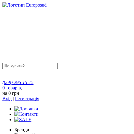
(068)
296-15-15
0
товарів
,
на
0 грн
Вхід
|
Регистрація
Бренди