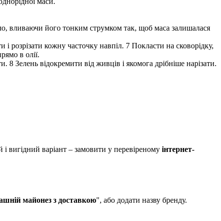
 однорідної маси.
асло, вливаючи його тонким струмком так, щоб маса залишалася
ти і розрізати кожну часточку навпіл. 7 Покласти на сковорідку,
рямо в олії.
и. 8 Зелень відокремити від живців і якомога дрібніше нарізати.
 і вигідний варіант – замовити у перевіреному
інтернет-
шній майонез з доставкою
", або додати назву бренду.