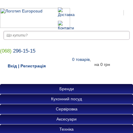
(068)
296-15-15
0
товарів
,
на
0 грн
Вхід
|
Регистрація
Бренди
Кухонний посуд
Сервіровка
Аксесуари
Техніка