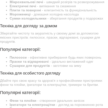
Мікрохвильові печі
- швидкий розігрів та розморожування
Електричні печі
- випікання та смаження
Плити та поверхні
- елегантність та функціональність
Морожениці
- домашня холодна насолода
Сумки-холодильники
- зберігання продуктів у подорожах
Техніка для догляду за домом
Зберігайте чистоту та акуратність у своєму домі за допомогою
якісних пристроїв: пилососи, праски, відпарювачі, сушарки для
продуктів.
Популярні категорії:
Пилососи
- ефективне прибирання будь-яких поверхонь
Праски та відпарювачі
- ідеально виглажений одяг
Сушарки для продуктів
- заготовки на зиму
Техніка для особистого догляду
Дбайте про свою красу та здоров'я з професійними пристроями:
фени та плойки, іригатори та електрщітки, тримери та бритви.
Популярні категорії:
Фени та плойки
- створення ідеальних зачісок
Іригатори та електрощітки
- догляд за порожниною рота