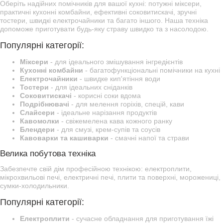
Оберіть надійних помічників для вашої кухні: потужні міксери,
практичні кухонні комбайни, ефективні соковитискачі, зручні
тостери, швидкі електрочайники та багато іншого. Наша техніка
допоможе приготувати будь-яку страву швидко та з насолодою.
Популярні категорії:
Міксери
- для ідеального змішування інгредієнтів
Кухонні комбайни
- багатофункціональні помічники на кухні
Електрочайники
- швидке кип'ятіння води
Тостери
- для ідеальних сніданків
Соковитискачі
- корисні соки вдома
Подрібнювачі
- для мелення горіхів, спецій, кави
Слайсери
- ідеальне нарізання продуктів
Кавомолки
- свіжемелена кава кожного ранку
Блендери
- для смузі, крем-супів та соусів
Кавоварки та кашиварки
- смачні напої та страви
Велика побутова техніка
Забезпечте свій дім професійною технікою: електроплити,
мікрохвильові печі, електричні печі, плити та поверхні, морожениці,
сумки-холодильники.
Популярні категорії:
Електроплити
- сучасне обладнання для приготування їжі