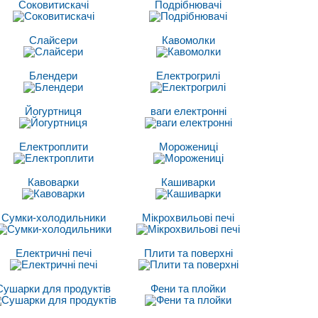
Соковитискачі
Подрібнювачі
Слайсери
Кавомолки
Блендери
Електрогрилі
Йогуртниця
ваги електронні
Електроплити
Морожениці
Кавоварки
Кашиварки
Сумки-холодильники
Мікрохвильові печі
Електричні печі
Плити та поверхні
Сушарки для продуктів
Фени та плойки