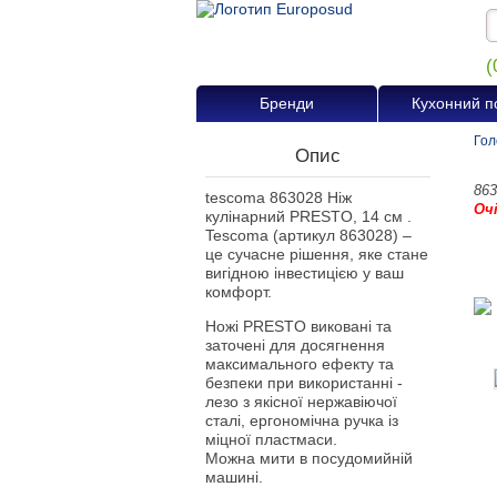
(
Бренди
Кухонний п
Гол
Опис
863
tescoma 863028 Ніж
Оч
кулінарний PRESTO, 14 см .
Tescoma (артикул 863028) –
це сучасне рішення, яке стане
вигідною інвестицією у ваш
комфорт.
Ножі PRESTO виковані та
заточені для досягнення
максимального ефекту та
безпеки при використанні -
лезо з якісної нержавіючої
сталі, ергономічна ручка із
міцної пластмаси.
Можна мити в посудомийній
машині.