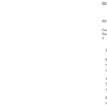
86
86
На
Якщ
0