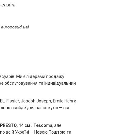
агазині
 europosud.ua!
есуарів. Ми є лідерами продажу
ійне обслуговування та індивідуальний
, Fissler, Joseph Joseph, Emile Henry,
льно підійде для вашої кухні — від
 PRESTO, 14 см . Tescoma
, але
по всій Україні — Новою Поштою та