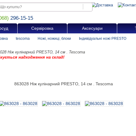
068)
296-15-15
осуд
Сервіровка
Аксесуари
овна
tescoma
Ножі, ножиці, блоки
Індивідуальні ножі PRESTO
028 Ніж кулінарний PRESTO, 14 см . Tescoma
ікується надходження на склад!