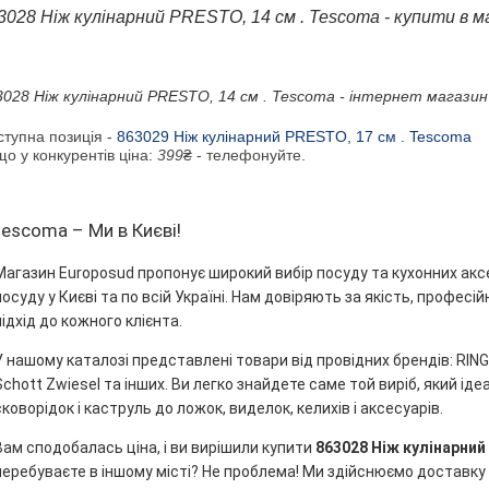
3028 Ніж кулінарний PRESTO, 14 см . Tescoma - купити в м
3028 Ніж кулінарний PRESTO, 14 см . Tescoma - інтернет магазин
ступна позиція -
863029 Ніж кулінарний PRESTO, 17 см . Tescoma
о у конкурентів ціна:
399
₴ - телефонуйте.
tescoma – Ми в Києві!
Магазин Europosud пропонує широкий вибір посуду та кухонних акс
посуду у Києві та по всій Україні. Нам довіряють за якість, профес
підхід до кожного клієнта.
У нашому каталозі представлені товари від провідних брендів: RINGEL
Schott Zwiesel та інших. Ви легко знайдете саме той виріб, який ідеа
сковорідок і каструль до ложок, виделок, келихів і аксесуарів.
Вам сподобалась ціна, і ви вирішили купити
863028 Ніж кулінарний
перебуваєте в іншому місті? Не проблема! Ми здійснюємо доставку 