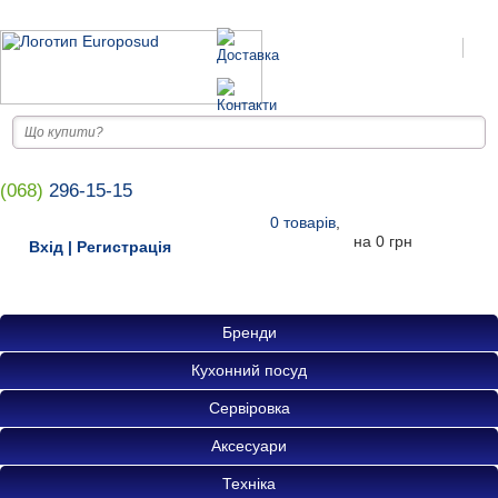
(068)
296-15-15
0
товарів
,
на
0 грн
Вхід
|
Регистрація
Бренди
Кухонний посуд
Сервіровка
Аксесуари
Техніка