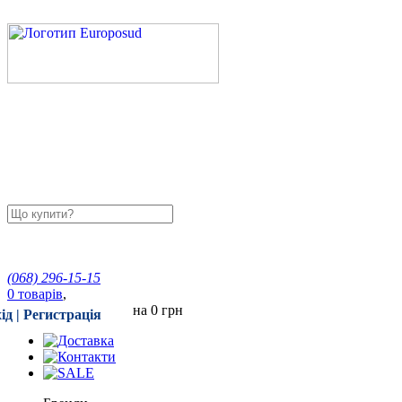
(068)
296-15-15
0
товарів
,
на
0 грн
ід
|
Регистрація