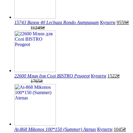
15743 Вазон 40 Lechuza Rondo Антрацит
Купити
9559₴
11249₴
22600 Млин для Солі BISTRO Peugeot
Купити
1522₴
1765₴
At-868 Mikonos 100*150 (Summer) Atenas
Купити
1045₴