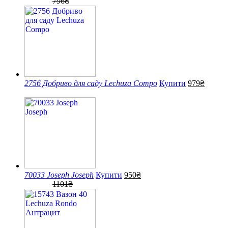
796₴
2756 Добриво для саду Lechuza Compo
Купити
979₴
70033 Joseph Joseph
Купити
950₴
1101₴