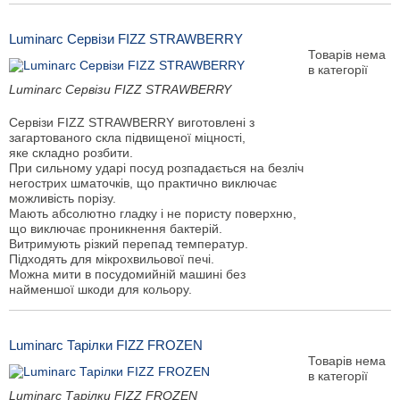
Luminarc Сервізи FIZZ STRAWBERRY
Товарів нема
в категорії
Luminarc Сервізи FIZZ STRAWBERRY
Сервізи FIZZ STRAWBERRY виготовлені з
загартованого скла підвищеної міцності,
яке складно розбити.
При сильному ударі посуд розпадається на безліч
негострих шматочків, що практично виключає
можливість порізу.
Мають абсолютно гладку і не пористу поверхню,
що виключає проникнення бактерій.
Витримують різкий перепад температур.
Підходять для мікрохвильової печі.
Можна мити в посудомийній машині без
найменшої шкоди для кольору.
Luminarc Тарілки FIZZ FROZEN
Товарів нема
в категорії
Luminarc Тарілки FIZZ FROZEN