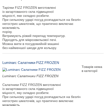
Тарілки FIZZ FROZEN виготовлені
із загартованого скла підвищеної
міцності, яке складно розбити.
При сильному ударі посуд розпадається на безліч
негострих шматочків, що практично виключає
можливість
порізу.
Витримують різкий перепад температур.
Підходять для мікрохвильової печі.
Можна мити в посудомийній машині
без найменшої шкоди для кольору.
Luminarc Салатники FIZZ FROZEN
Товарів нема
в категорії
Luminarc Салатники FIZZ FROZEN
Салатники FIZZ FROZEN виготовлені
із загартованого скла підвищеної
міцності, яку складно розбити.
При сильному ударі посуд розпадається на безліч
негострих шматочків, що практично виключає
можливість