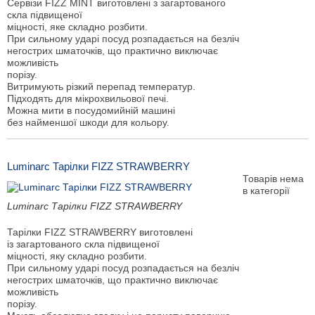
Сервізи FIZZ MINT виготовлені з загартованого
скла підвищеної
міцності, яке складно розбити.
При сильному ударі посуд розпадається на безліч
негострих шматочків, що практично виключає
можливість
порізу.
Витримують різкий перепад температур.
Підходять для мікрохвильової печі.
Можна мити в посудомийній машині
без найменшої шкоди для кольору.
Luminarc Тарілки FIZZ STRAWBERRY
Товарів нема
в категорії
Luminarc Тарілки FIZZ STRAWBERRY
Тарілки FIZZ STRAWBERRY виготовлені
із загартованого скла підвищеної
міцності, яку складно розбити.
При сильному ударі посуд розпадається на безліч
негострих шматочків, що практично виключає
можливість
порізу.