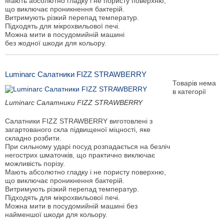
Мають абсолютно гладку і не пористу поверхню,
що виключає проникнення бактерій.
Витримують різкий перепад температур.
Підходять для мікрохвильової печі.
Можна мити в посудомийній машині
без жодної шкоди для кольору.
Luminarc Салатники FIZZ STRAWBERRY
Товарів нема
в категорії
Luminarc Салатники FIZZ STRAWBERRY
Салатники FIZZ STRAWBERRY виготовлені з
загартованого скла підвищеної міцності, яке
складно розбити.
При сильному ударі посуд розпадається на безліч
негострих шматочків, що практично виключає
можливість порізу.
Мають абсолютно гладку і не пористу поверхню,
що виключає проникнення бактерій.
Витримують різкий перепад температур.
Підходять для мікрохвильової печі.
Можна мити в посудомийній машині без
найменшої шкоди для кольору.