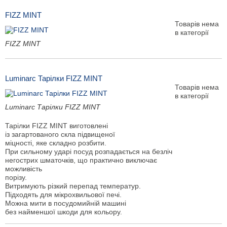
FIZZ MINT
Товарів нема
в категорії
FIZZ MINT
Luminarc Тарілки FIZZ MINT
Товарів нема
в категорії
Luminarc Тарілки FIZZ MINT
Тарілки FIZZ MINT виготовлені
із загартованого скла підвищеної
міцності, яке складно розбити.
При сильному ударі посуд розпадається на безліч
негострих шматочків, що практично виключає
можливість
порізу.
Витримують різкий перепад температур.
Підходять для мікрохвильової печі.
Можна мити в посудомийній машині
без найменшої шкоди для кольору.