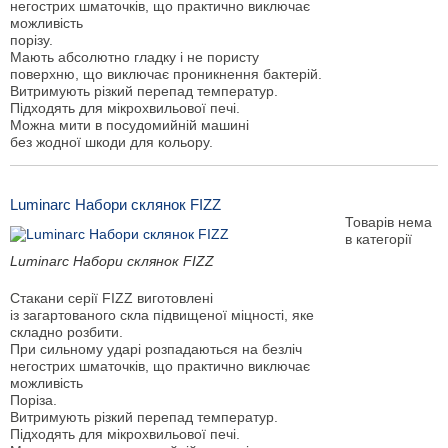
негострих шматочків, що практично виключає
можливість
порізу.
Мають абсолютно гладку і не пористу
поверхню, що виключає проникнення бактерій.
Витримують різкий перепад температур.
Підходять для мікрохвильової печі.
Можна мити в посудомийній машині
без жодної шкоди для кольору.
Luminarc Набори склянок FIZZ
Товарів нема
в категорії
Luminarc Набори склянок FIZZ
Стакани серії FIZZ виготовлені
із загартованого скла підвищеної міцності, яке
складно розбити.
При сильному ударі розпадаються на безліч
негострих шматочків, що практично виключає
можливість
Поріза.
Витримують різкий перепад температур.
Підходять для мікрохвильової печі.