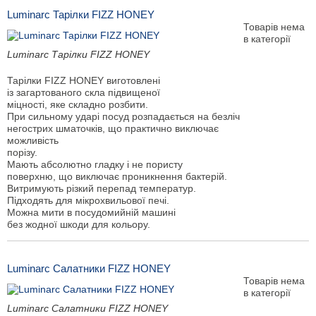
Luminarc Тарілки FIZZ HONEY
Товарів нема
в категорії
Luminarc Тарілки FIZZ HONEY
Тарілки FIZZ HONEY виготовлені
із загартованого скла підвищеної
міцності, яке складно розбити.
При сильному ударі посуд розпадається на безліч
негострих шматочків, що практично виключає
можливість
порізу.
Мають абсолютно гладку і не пористу
поверхню, що виключає проникнення бактерій.
Витримують різкий перепад температур.
Підходять для мікрохвильової печі.
Можна мити в посудомийній машині
без жодної шкоди для кольору.
Luminarc Салатники FIZZ HONEY
Товарів нема
в категорії
Luminarc Салатники FIZZ HONEY