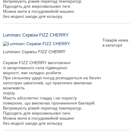
Витримують різкий перепад температур.
Підходять для мікрохвильової печі.
Можна мити в посудомийній машині
без жодної шкоди для кольору.
Luminarc Сервізи FIZZ CHERRY
Товарів нема
в категорії
Luminarc Сервізи FIZZ CHERRY
Сервізи FIZZ CHERRY виготовлені
із загартованого скла підвищеної
міцності, яке складно розбити.
При сильному ударі посуд розпадається на безліч
негострих шматочків, що практично виключає
можливість
порізу.
Мають абсолютно гладку і не пористу
поверхню, що виключає проникнення бактерій.
Витримують різкий перепад температур.
Підходять для мікрохвильової печі.
Можна мити в посудомийній машині
без жодної шкоди для кольору.