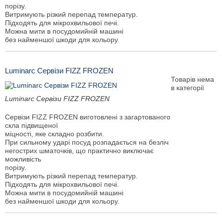
порізу.
Витримують різкий перепад температур.
Підходять для мікрохвильової печі.
Можна мити в посудомийній машині
без найменшої шкоди для кольору.
Luminarc Сервізи FIZZ FROZEN
Товарів нема
в категорії
Luminarc Сервізи FIZZ FROZEN
Сервізи FIZZ FROZEN виготовлені з загартованого
скла підвищеної
міцності, яке складно розбити.
При сильному ударі посуд розпадається на безліч
негострих шматочків, що практично виключає
можливість
порізу.
Витримують різкий перепад температур.
Підходять для мікрохвильової печі.
Можна мити в посудомийній машині
без найменшої шкоди для кольору.