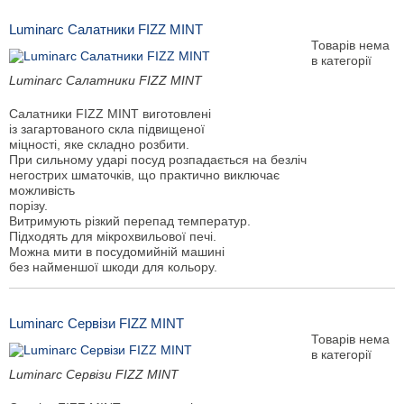
Luminarc Салатники FIZZ MINT
Товарів нема
в категорії
Luminarc Салатники FIZZ MINT
Салатники FIZZ MINT виготовлені
із загартованого скла підвищеної
міцності, яке складно розбити.
При сильному ударі посуд розпадається на безліч
негострих шматочків, що практично виключає
можливість
порізу.
Витримують різкий перепад температур.
Підходять для мікрохвильової печі.
Можна мити в посудомийній машині
без найменшої шкоди для кольору.
Luminarc Сервізи FIZZ MINT
Товарів нема
в категорії
Luminarc Сервізи FIZZ MINT