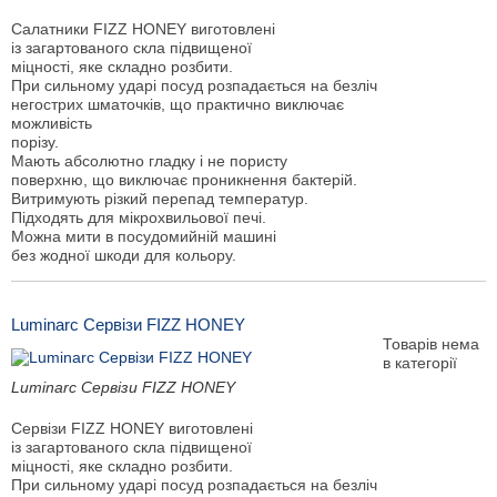
Салатники FIZZ HONEY виготовлені
із загартованого скла підвищеної
міцності, яке складно розбити.
При сильному ударі посуд розпадається на безліч
негострих шматочків, що практично виключає
можливість
порізу.
Мають абсолютно гладку і не пористу
поверхню, що виключає проникнення бактерій.
Витримують різкий перепад температур.
Підходять для мікрохвильової печі.
Можна мити в посудомийній машині
без жодної шкоди для кольору.
Luminarc Сервізи FIZZ HONEY
Товарів нема
в категорії
Luminarc Сервізи FIZZ HONEY
Сервізи FIZZ HONEY виготовлені
із загартованого скла підвищеної
міцності, яке складно розбити.
При сильному ударі посуд розпадається на безліч