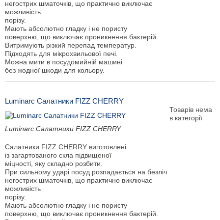
негострих шматочків, що практично виключає
можливість
порізу.
Мають абсолютно гладку і не пористу
поверхню, що виключає проникнення бактерій.
Витримують різкий перепад температур.
Підходять для мікрохвильової печі.
Можна мити в посудомийній машині
без жодної шкоди для кольору.
Luminarc Салатники FIZZ CHERRY
Товарів нема
в категорії
Luminarc Салатники FIZZ CHERRY
Салатники FIZZ CHERRY виготовлені
із загартованого скла підвищеної
міцності, яку складно розбити.
При сильному ударі посуд розпадається на безліч
негострих шматочків, що практично виключає
можливість
порізу.
Мають абсолютно гладку і не пористу
поверхню, що виключає проникнення бактерій.