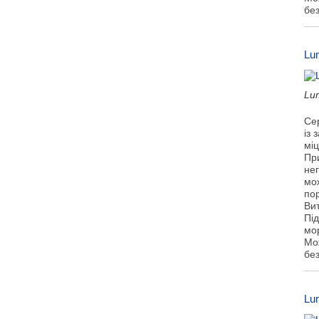
бе
Lu
Lu
Се
із 
міц
Пр
не
мо
пор
Ви
Під
мо
Мо
бе
Lu