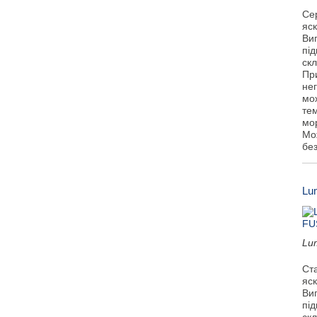
Се
яск
Виг
під
ск
Пр
не
мож
тем
мо
Мо
бе
Lu
Lu
Ст
яск
Виг
під