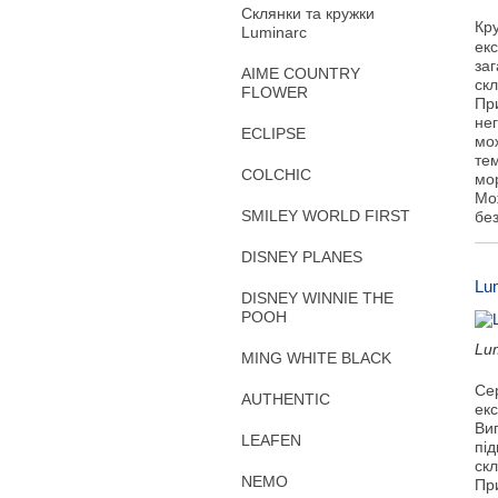
Склянки та кружки
Кр
Luminarc
екс
заг
AIME COUNTRY
ск
FLOWER
Пр
не
ECLIPSE
мож
тем
COLCHIC
мо
Мо
SMILEY WORLD FIRST
бе
DISNEY PLANES
Lu
DISNEY WINNIE THE
POOH
Lu
MING WHITE BLACK
Се
AUTHENTIC
екс
Виг
LEAFEN
під
ск
NEMO
Пр