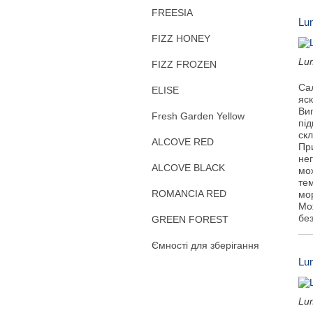
FREESIA
Lu
FIZZ HONEY
Lu
FIZZ FROZEN
Са
ELISE
яск
Виг
Fresh Garden Yellow
під
ск
ALCOVE RED
Пр
не
ALCOVE BLACK
мож
тем
ROMANCIA RED
мо
Мо
бе
GREEN FOREST
Ємності для зберігання
Lu
Lu