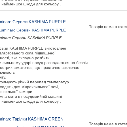
з найменшої шкоди для кольору .
minarc Сервізи KASHIMA PURPLE
Товарів нема в катег
minarc Сервізи KASHIMA PURPLE
рвізи KASHIMA PURPLE виготовлені
загартованого скла підвищеної
ності, яке складно розбити.
и сильному ударі посуд розпадається на безліч
гострих шматочків, що практично виключає
жливість
ізу.
тримують різкий перепад температур.
ходять для мікрохвильової печі,
розильної камери.
жна мити в посудомийній машині
з найменшої шкоди для кольору .
minarc Тарілки KASHIMA GREEN
Товарів нема в катег