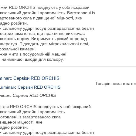
ужки RED ORCHIS поєднують у собі яскравий
клюзивний дизайн і практичність. Виготовлені із
артованого скла підвищеної міцності, яке
ладно розбити.
и сильному ударі посуд розпадається на безліч
гострих шматочків, що практично виключає
ливість порізу. Витримують різкий перепад
ператур. Підходять для мікрохвильової печі,
розильної камери.
жна мити в посудомийній машині
з найменшої шкоди для кольору.
minarc Сервізи RED ORCHIS
Товарів нема в катег
minarc Сервізи RED ORCHIS
рвізи RED ORCHIS поєднують у собі яскравий
клюзивний дизайн і практичність.
отовлені із загартованого скла
вищеної міцності, яке
ладно розбити.
и сильному ударі посуд розпадається на безліч