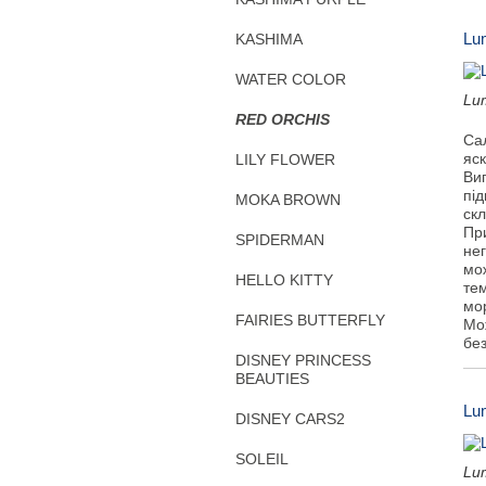
Lu
KASHIMA
WATER COLOR
Lu
RED ORCHIS
Са
яск
LILY FLOWER
Виг
під
MOKA BROWN
ск
Пр
SPIDERMAN
не
мож
HELLO KITTY
тем
мо
FAIRIES BUTTERFLY
Мо
бе
DISNEY PRINCESS
BEAUTIES
Lu
DISNEY CARS2
SOLEIL
Lu