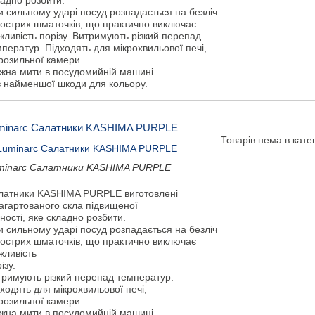
ладно розбити.
и сильному ударі посуд розпадається на безліч
гострих шматочків, що практично виключає
ливість порізу. Витримують різкий перепад
ператур. Підходять для мікрохвильової печі,
розильної камери.
жна мити в посудомийній машині
з найменшої шкоди для кольору.
minarc Салатники KASHIMA PURPLE
Товарів нема в катег
minarc Салатники KASHIMA PURPLE
латники KASHIMA PURPLE виготовлені
загартованого скла підвищеної
ності, яке складно розбити.
и сильному ударі посуд розпадається на безліч
гострих шматочків, що практично виключає
жливість
ізу.
тримують різкий перепад температур.
ходять для мікрохвильової печі,
розильної камери.
жна мити в посудомийній машині