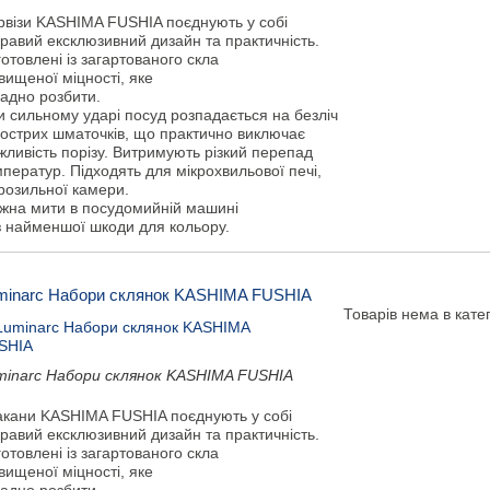
рвізи KASHIMA FUSHIA поєднують у собі
равий ексклюзивний дизайн та практичність.
отовлені із загартованого скла
вищеної міцності, яке
ладно розбити.
и сильному ударі посуд розпадається на безліч
гострих шматочків, що практично виключає
ливість порізу. Витримують різкий перепад
ператур. Підходять для мікрохвильової печі,
розильної камери.
жна мити в посудомийній машині
з найменшої шкоди для кольору.
minarc Набори склянок KASHIMA FUSHIA
Товарів нема в катег
minarc Набори склянок KASHIMA FUSHIA
акани KASHIMA FUSHIA поєднують у собі
равий ексклюзивний дизайн та практичність.
отовлені із загартованого скла
вищеної міцності, яке