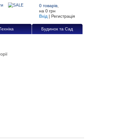
0
товарів
,
на
0 грн
Вхід
|
Регистрація
Техніка
Будинок та Сад
орії