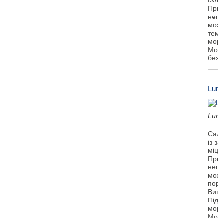
ск
Пр
не
мож
тем
мо
Мо
бе
Lu
Lu
Са
із 
міц
Пр
не
мо
пор
Ви
Під
мо
Мо