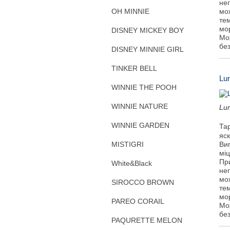
не
OH MINNIE
мож
тем
мо
DISNEY MICKEY BOY
Мо
бе
DISNEY MINNIE GIRL
TINKER BELL
Lu
WINNIE THE POOH
WINNIE NATURE
Lu
WINNIE GARDEN
Та
яск
MISTIGRI
Виг
міц
Пр
White&Black
не
мож
SIROCCO BROWN
тем
мо
PAREO CORAIL
Мо
бе
PAQURETTE MELON