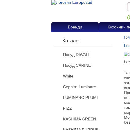
(
Бренди
Кухонний п
Гол
Каталог
Lu
Посуд DIWALI
Lu
Посуд CARINE
Та
White
екс
заг
Сервізи Luminarc
ск
Пр
LUMINARC PLUMI
не
мож
тем
FIZZ
мо
Мо
KASHIMA GREEN
бе
KASHIMA PURPLE