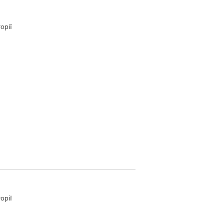
орії
орії