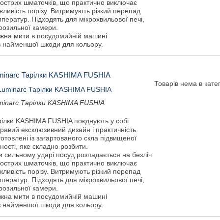
гострих шматочків, що практично виключає
ливість порізу. Витримують різкий перепад
ператур. Підходять для мікрохвильової печі,
розильної камери.
жна мити в посудомийній машині
з найменшої шкоди для кольору.
minarc Тарілки KASHIMA FUSHIA
Товарів нема в катег
minarc Тарілки KASHIMA FUSHIA
рілки KASHIMA FUSHIA поєднують у собі
равий ексклюзивний дизайн і практичність.
отовлені із загартованого скла підвищеної
ності, яке складно розбити.
и сильному ударі посуд розпадається на безліч
гострих шматочків, що практично виключає
ливість порізу. Витримують різкий перепад
ператур. Підходять для мікрохвильової печі,
розильної камери.
жна мити в посудомийній машині
з найменшої шкоди для кольору.