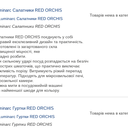
minarc Салатники RED ORCHIS
Товарів нема в катег
minarc Салатники RED ORCHIS
латники RED ORCHIS поєднують у собі
равий ексклюзивний дизайн та практичність.
отовлені із загартованого скла
вищеної міцності, яке
ладно розбити.
и сильному ударі посуд розпадається на безліч
гострих шматочків, що практично виключає
ливість порізу. Витримують різкий перепад
ператур. Підходять для мікрохвильової печі,
розильної камери.
жна мити в посудомийній машині
з найменшої шкоди для кольору.
minarc Гуртки RED ORCHIS
Товарів нема в катег
minarc Гуртки RED ORCHIS