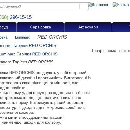
068)
296-15-15
осуд
Сервіровка
Аксесуари
RED ORCHIS
овна
Luminarc
minarc Тарілки RED ORCHIS
Товарів нема в катег
minarc Тарілки RED ORCHIS
рілки RED ORCHIS поєднують у собі яскравий
клюзивний дизайн і практичність. Виготовлені із
артованого скла підвищеної міцності, яке
ладно розбити.
и сильному ударі посуд розпадається на безліч
гострих шматочків, що практично виключає
ливість порізу. Витримують різкий перепад
ператур. Підходять для мікрохвильової печі,
розильної камери.
жна мити в посудомийній машині
з найменшої шкоди для кольору.