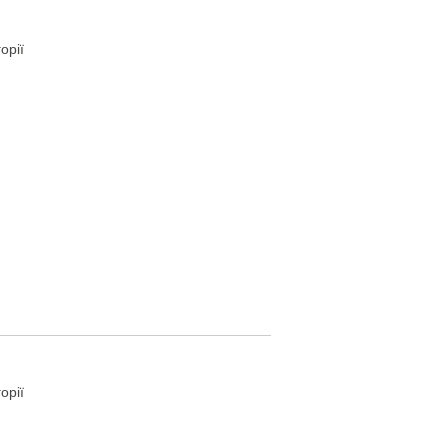
орії
орії