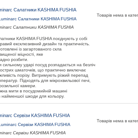
minarc Салатники KASHIMA FUSHIA
Товарів нема в катег
minarc Салатники KASHIMA FUSHIA
латники KASHIMA FUSHIA поєднують у собі
равий ексклюзивний дизайн та практичність.
отовлені із загартованого скла
вищеної міцності, яке
ладно розбити.
и сильному ударі посуд розпадається на безліч
гострих шматочків, що практично виключає
ливість порізу. Витримують різкий перепад
ператур. Підходять для мікрохвильової печі,
розильної камери.
жна мити в посудомийній машині
з найменшої шкоди для кольору.
minarc Сервізи KASHIMA FUSHIA
Товарів нема в катег
minarc Сервізи KASHIMA FUSHIA