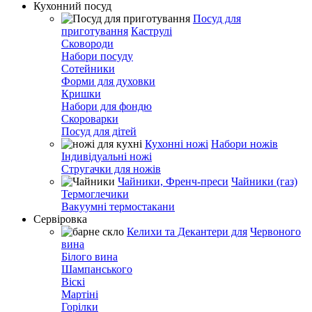
Кухонний посуд
Посуд для
приготування
Каструлі
Сковороди
Набори посуду
Сотейники
Форми для духовки
Кришки
Набори для фондю
Скороварки
Посуд для дітей
Кухонні ножі
Набори ножів
Індивідуальні ножі
Стругачки для ножів
Чайники, Френч-преси
Чайники (газ)
Термоглечики
Вакуумні термостакани
Сервіровка
Келихи та Декантери для
Червоного
вина
Білого вина
Шампанського
Віскі
Мартіні
Горілки