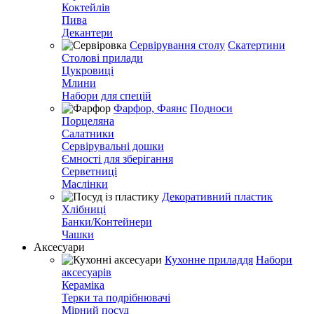
Коктейлів
Пива
Декантери
Сервірування столу
Скатертини
Столові прилади
Цукровиці
Млини
Набори для спецій
Фарфор, Фаянс
Подноси
Порцеляна
Салатники
Сервірувальні дошки
Ємності для зберігання
Серветниці
Маслінки
Декоративний пластик
Хлібниці
Банки/Контейнери
Чашки
Аксесуари
Кухонне приладдя
Набори
аксесуарів
Кераміка
Терки та подрібнювачі
Мірний посуд