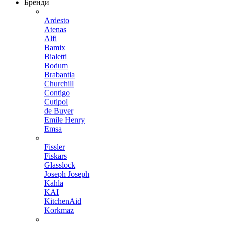
Бренди
Ardesto
Atenas
Alfi
Bamix
Bialetti
Bodum
Brabantia
Churchill
Contigo
Cutipol
de Buyer
Emile Henry
Emsa
Fissler
Fiskars
Glasslock
Joseph Joseph
Kahla
KAI
KitchenAid
Korkmaz