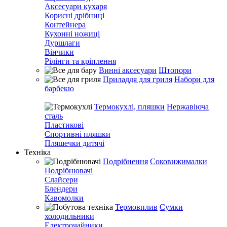
Аксесуари кухаря
Корисні дрібниці
Контейнера
Кухонні ножиці
Дуршлаги
Вінчики
Рілінги та кріплення
Винні аксесуари
Штопори
Приладдя для гриля
Набори для
барбекю
Термокухлі, пляшки
Нержавіюча
сталь
Пластикові
Спортивні пляшки
Пляшечки дитячі
Техніка
Подрібнення
Соковижималки
Подрібнювачі
Слайсери
Блендери
Кавомолки
Термовплив
Сумки
холодильники
Електрочайники