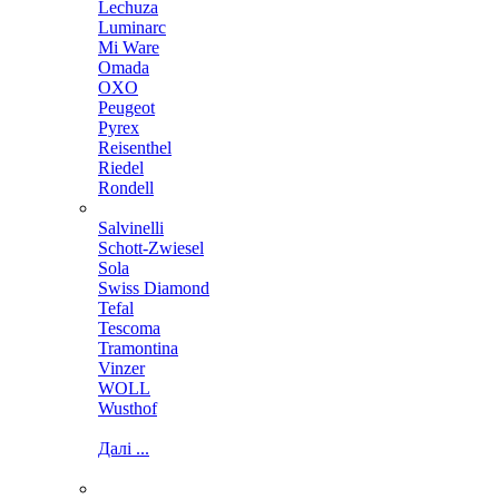
Lechuza
Luminarc
Mi Ware
Omada
OXO
Peugeot
Pyrex
Reisenthel
Riedel
Rondell
Salvinelli
Schott-Zwiesel
Sola
Swiss Diamond
Tefal
Tescoma
Tramontina
Vinzer
WOLL
Wusthof
Далі ...