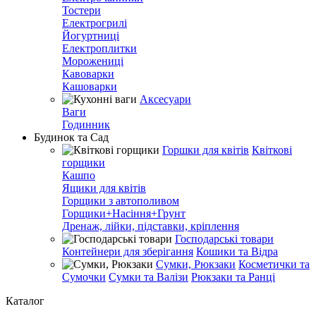
Тостери
Електрогрилі
Йогуртниці
Електроплитки
Морожениці
Кавоварки
Кашоварки
Аксесуари
Ваги
Годинник
Будинок та Сад
Горшки для квітів
Квіткові
горщики
Кашпо
Ящики для квітів
Горщики з автополивом
Горщики+Насіння+Грунт
Дренаж, лійки, підставки, кріплення
Господарські товари
Контейнери для зберігання
Кошики та Відра
Сумки, Рюкзаки
Косметички та
Сумочки
Сумки та Валізи
Рюкзаки та Ранці
Каталог