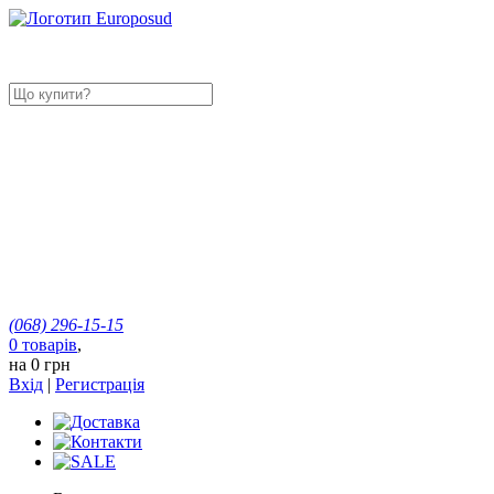
(068)
296-15-15
0
товарів
,
на
0 грн
Вхід
|
Регистрація