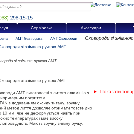
068)
296-15-15
осуд
Сервіровка
Аксесуари
Сковороди зі знімно
овна
AMT Gastroguss
AMT Сковороди
вороди зі знімною ручкою АМТ
Показати товар
овороди АМТ виготовлені з литого алюмінію з
типригарним покриттям
TAN з додаванням оксиду титану. вручну.
ний метод лиття дозволяє отримати товсте дно
о 10 мм, яке не деформується навіть при
оких температурах і має високу
лопровідність. Мають зручну знімну ручку.