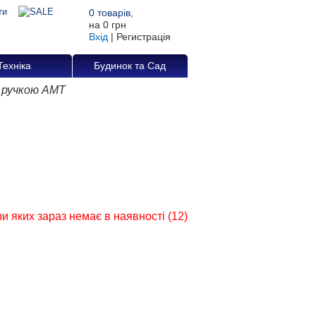
0
товарів
,
на
0 грн
Вхід
|
Регистрація
Техніка
Будинок та Сад
ю ручкою АМТ
и яких зараз немає в наявності (12)