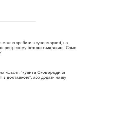
е можна зробити в супермаркеті, на
у перевіреному
інтернет-магазині
. Саме
и.
а кшталт: "
купити Сковороди зі
Т з доставкою
", або додати назву