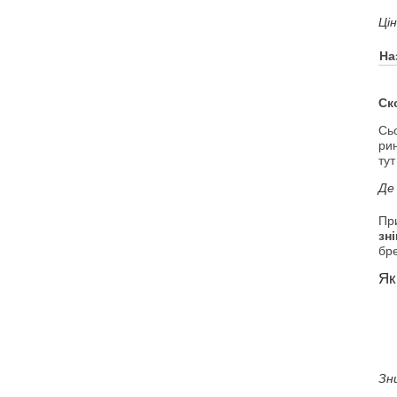
Ці
На
Ск
Сь
рин
тут
Де
Пр
зн
бр
Як
Зн