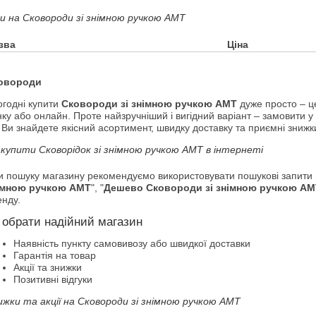
ни на Сковороди зі знімною ручкою АМТ
зва
Ціна
овороди
огодні купити
Сковороди зі знімною ручкою АМТ
дуже просто – ц
ку або онлайн. Проте найзручніший і вигідний варіант – замовити 
 Ви знайдете якісний асортимент, швидку доставку та приємні знижк
 купити Сковорідок зі знімною ручкою АМТ в інтернеті
и пошуку магазину рекомендуємо використовувати пошукові запити н
імною ручкою АМТ
", "
Дешево Сковороди зі знімною ручкою АМ
енду.
 обрати надійний магазин
Наявність пункту самовивозу або швидкої доставки
Гарантія на товар
Акції та знижки
Позитивні відгуки
ижки та акції на Сковороди зі знімною ручкою АМТ