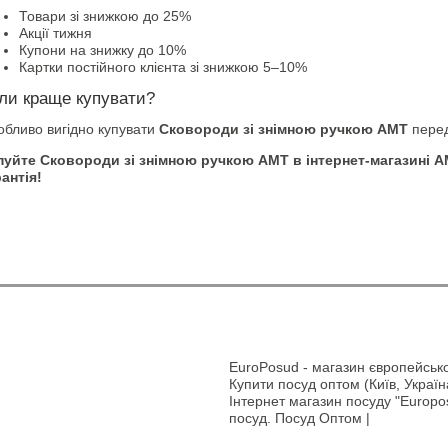
Товари зі знижкою до 25%
Акції тижня
Купони на знижку до 10%
Картки постійного клієнта зі знижкою 5–10%
ли краще купувати?
обливо вигідно купувати
Сковороди зі знімною ручкою АМТ
перед
пуйте Сковороди зі знімною ручкою АМТ в інтернет-магазині AM
антія!
EuroPosud
- магазин європейсько
Купити посуд оптом (Київ, Україн
Інтернет магазин посуду "Europos
посуд. Посуд Оптом |