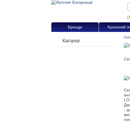
(
Бренди
Кухонний п
Гол
Каталог
Ско
Ск
ан
LO
Да
- д
вис
теп