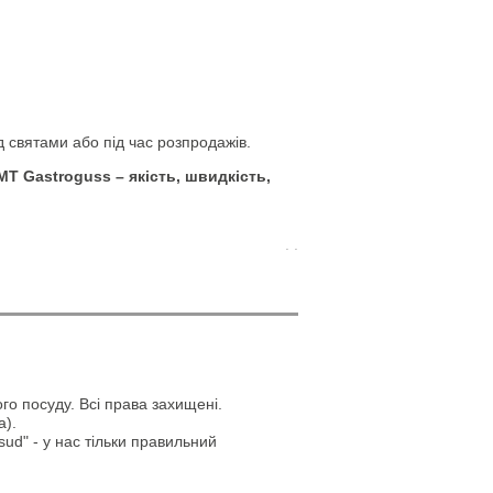
 святами або під час розпродажів.
T Gastroguss – якість, швидкість,
. .
го посуду. Всі права захищені.
а).
ud" - у нас тільки правильний