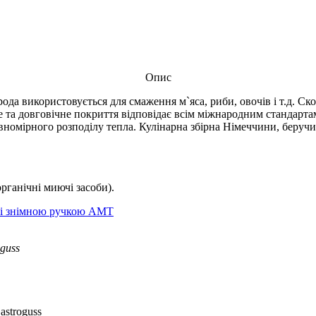
Опис
рода використовується для смаження м`яса, риби, овочів і т.д. 
 та довговічне покриття відповідає всім міжнародним стандартам
 рівномірного розподілу тепла. Кулінарна збірна Німеччини, бер
ганічні миючі засоби).
зі знімною ручкою АМТ
guss