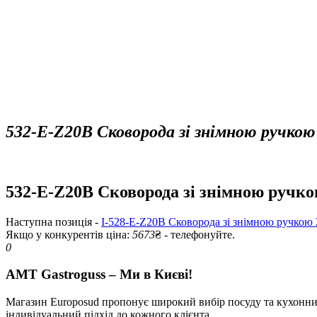
532-E-Z20B Сковорода зі знімною ручкою
532-E-Z20B Сковорода зі знімною ручко
Наступна позиція -
I-528-E-Z20B Сковорода зі знімною ручкою
Якщо у конкурентів ціна:
5673
₴ - телефонуйте.
0
AMT Gastroguss – Ми в Києві!
Магазин Europosud пропонує широкий вибір посуду та кухонних 
індивідуальний підхід до кожного клієнта.