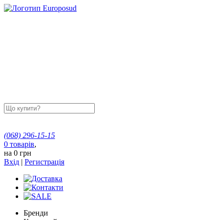
(068)
296-15-15
0
товарів
,
на
0 грн
Вхід
|
Регистрація
Бренди