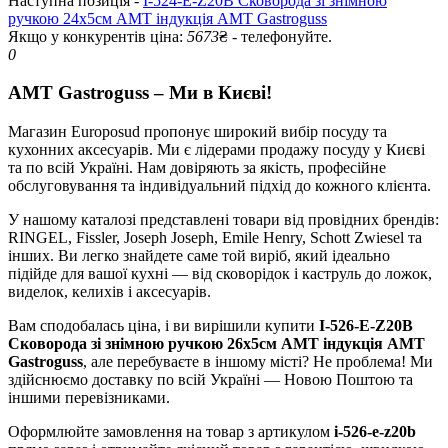
Наступна позиція -
I-524-E-Z20B Сковорода зі знімною
ручкою 24х5см AMT індукція AMT Gastroguss
Якщо у конкурентів ціна:
5673
₴ - телефонуйте.
0
AMT Gastroguss – Ми в Києві!
Магазин Europosud пропонує широкий вибір посуду та
кухонних аксесуарів. Ми є лідерами продажу посуду у Києві
та по всій Україні. Нам довіряють за якість, професійне
обслуговування та індивідуальний підхід до кожного клієнта.
У нашому каталозі представлені товари від провідних брендів:
RINGEL, Fissler, Joseph Joseph, Emile Henry, Schott Zwiesel та
інших. Ви легко знайдете саме той виріб, який ідеально
підійде для вашої кухні — від сковорідок і каструль до ложок,
виделок, келихів і аксесуарів.
Вам сподобалась ціна, і ви вирішили купити
I-526-E-Z20B
Сковорода зі знімною ручкою 26х5см AMT індукція AMT
Gastroguss
, але перебуваєте в іншому місті? Не проблема! Ми
здійснюємо доставку по всій Україні — Новою Поштою та
іншими перевізниками.
Оформлюйте замовлення на товар з артикулом
i-526-e-z20b