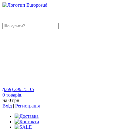
(068)
296-15-15
0
товарів
,
на
0 грн
Вхід
|
Регистрація