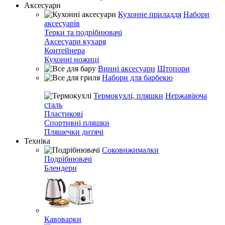
Аксесуари
Кухонне приладдя
Набори
аксесуарів
Терки та подрібнювачі
Аксесуари кухаря
Контейнера
Кухонні ножиці
Винні аксесуари
Штопори
Набори для барбекю
Термокухлі, пляшки
Нержавіюча
сталь
Пластикові
Спортивні пляшки
Пляшечки дитячі
Техніка
Соковижималки
Подрібнювачі
Блендери
Кавоварки