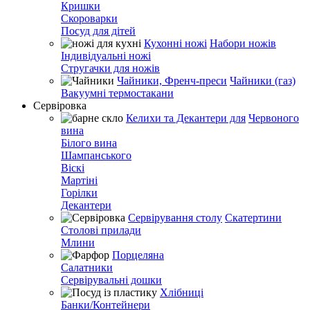
Кришки
Скороварки
Посуд для дітей
Кухонні ножі
Набори ножів
Індивідуальні ножі
Стругачки для ножів
Чайники, Френч-преси
Чайники (газ)
Вакуумні термостакани
Сервіровка
Келихи та Декантери для
Червоного
вина
Білого вина
Шампанського
Віскі
Мартіні
Горілки
Декантери
Сервірування столу
Скатертини
Столові прилади
Млини
Порцеляна
Салатники
Сервірувальні дошки
Хлібниці
Банки/Контейнери