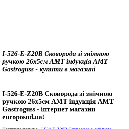
I-526-E-Z20B Сковорода зі знімною
ручкою 26х5см AMT індукція AMT
Gastroguss - купити в магазині
I-526-E-Z20B Сковорода зі знімною
ручкою 26х5см AMT індукція AMT
Gastroguss - інтернет магазин
europosud.ua!