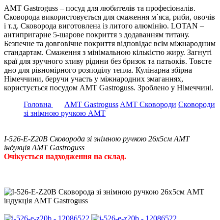
АМТ Gastroguss – посуд для любителів та професіоналів.
Сковорода використовується для смаження м`яса, риби, овочів
і т.д. Сковорода виготовлена із литого алюмінію. LOTAN –
антипригарне 5-шарове покриття з додаванням титану.
Безпечне та довговічне покриття відповідає всім міжнародним
стандартам. Смаження з мінімальною кількістю жиру. Загнуті
краї для зручного зливу рідини без бризок та патьоків. Товсте
дно для рівномірного розподілу тепла. Кулінарна збірна
Німеччини, беручи участь у міжнародних змаганнях,
користується посудом АМТ Gastroguss. Зроблено у Німеччині.
Головна
AMT Gastroguss
AMT Сковороди
Сковороди
зі знімною ручкою АМТ
I-526-E-Z20B Сковорода зі знімною ручкою 26х5см AMT
індукція AMT Gastroguss
Очікується надходження на склад.