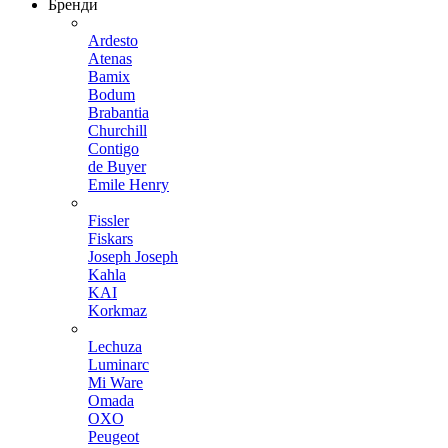
Бренди
Ardesto
Atenas
Bamix
Bodum
Brabantia
Churchill
Contigo
de Buyer
Emile Henry
Fissler
Fiskars
Joseph Joseph
Kahla
KAI
Korkmaz
Lechuza
Luminarc
Mi Ware
Omada
OXO
Peugeot