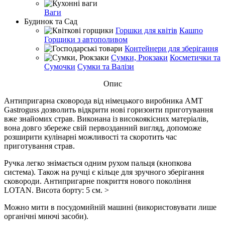
Ваги
Будинок та Сад
Горшки для квітів
Кашпо
Горщики з автополивом
Контейнери для зберігання
Сумки, Рюкзаки
Косметички та
Сумочки
Сумки та Валізи
Опис
Антипригарна сковорода від німецького виробника AMT
Gastroguss дозволить відкрити нові горизонти приготування
вже знайомих страв. Виконана із високоякісних матеріалів,
вона довго збереже свій первозданний вигляд, допоможе
розширити кулінарні можливості та скоротить час
приготування страв.
Ручка легко знімається одним рухом пальця (кнопкова
система). Також на ручці є кільце для зручного зберігання
сковороди. Антипригарне покриття нового покоління
LOTAN. Висота борту: 5 см. >
Можно мити в посудомийній машині (використовувати лише
органічні миючі засоби).