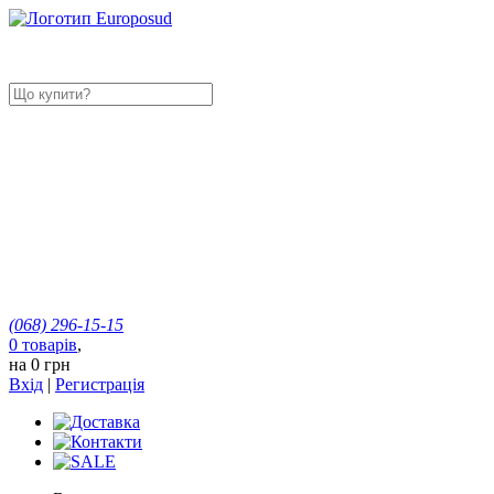
(068)
296-15-15
0
товарів
,
на
0 грн
Вхід
|
Регистрація