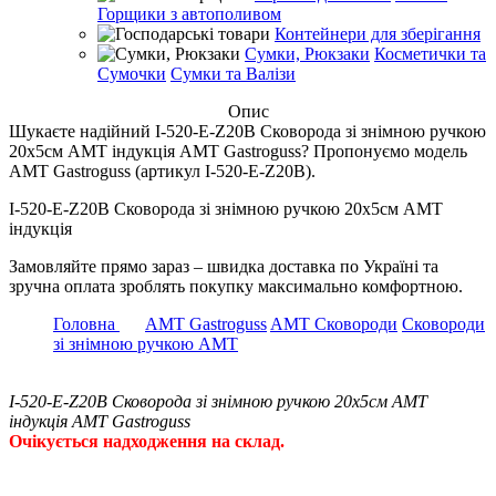
Горщики з автополивом
Контейнери для зберігання
Сумки, Рюкзаки
Косметички та
Сумочки
Сумки та Валізи
Опис
Шукаєте надійний I-520-E-Z20B Сковорода зі знімною ручкою
20х5см AMT індукція AMT Gastroguss? Пропонуємо модель
AMT Gastroguss (артикул I-520-E-Z20B).
I-520-E-Z20B Сковорода зі знімною ручкою 20х5см AMT
індукція
Замовляйте прямо зараз – швидка доставка по Україні та
зручна оплата зроблять покупку максимально комфортною.
Головна
AMT Gastroguss
AMT Сковороди
Сковороди
зі знімною ручкою АМТ
I-520-E-Z20B Сковорода зі знімною ручкою 20х5см AMT
індукція AMT Gastroguss
Очікується надходження на склад.