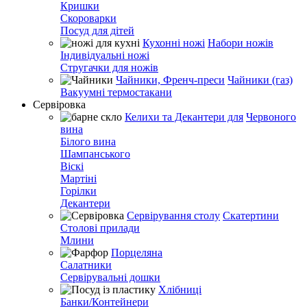
Кришки
Скороварки
Посуд для дітей
Кухонні ножі
Набори ножів
Індивідуальні ножі
Стругачки для ножів
Чайники, Френч-преси
Чайники (газ)
Вакуумні термостакани
Сервіровка
Келихи та Декантери для
Червоного
вина
Білого вина
Шампанського
Віскі
Мартіні
Горілки
Декантери
Сервірування столу
Скатертини
Столові прилади
Млини
Порцеляна
Салатники
Сервірувальні дошки
Хлібниці
Банки/Контейнери