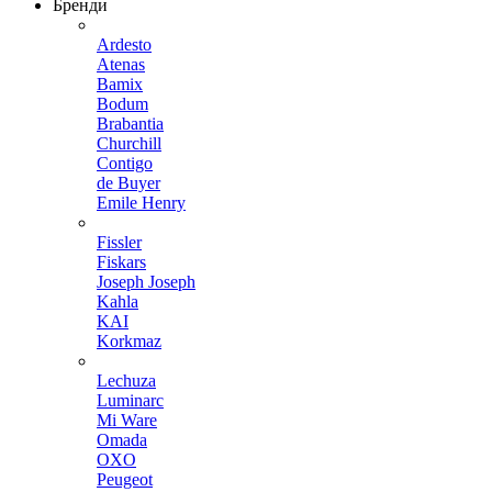
Бренди
Ardesto
Atenas
Bamix
Bodum
Brabantia
Churchill
Contigo
de Buyer
Emile Henry
Fissler
Fiskars
Joseph Joseph
Kahla
KAI
Korkmaz
Lechuza
Luminarc
Mi Ware
Omada
OXO
Peugeot