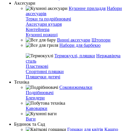
Аксесуари
Кухонне приладдя
Набори
аксесуарів
Терки та подрібнювачі
Аксесуари кухаря
Контейнера
Кухонні ножиці
Винні аксесуари
Штопори
Набори для барбекю
Термокухлі, пляшки
Нержавіюча
сталь
Пластикові
Спортивні пляшки
Пляшечки дитячі
Техніка
Соковижималки
Подрібнювачі
Блендери
Кавоварки
Ваги
Будинок та Сад
Горшки для квітів
Кашпо