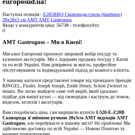
europosud.ua!
Наступна позиція -
E285BBQ Сковорода-гриль (барбекю)
28х28х5 см AMT AMT Gastroguss
Якщо у конкурентів ціна:
5673
₴ - телефонуйте.
0
AMT Gastroguss – Ми в Києві!
Магазин Europosud пропонує широкий вибір посуду та
кухонних аксесуарів. Ми є лідерами продажу посуду у Києві
та по всій Україні. Нам довіряють за якість, професійне
обслуговування та індивідуальний підхід до кожного клієнта.
У нашому каталозі представлені товари від провідних брендів:
RINGEL, Fissler, Joseph Joseph, Emile Henry, Schott Zwiesel та
інших. Ви легко знайдете саме той виріб, який ідеально
підійде для вашої кухні — від сковорідок і каструль до ложок,
виделок, келихів і аксесуарів.
Вам сподобалась ціна, і ви вирішили купити
I-520-E-Z20B
Сковорода зі знімною ручкою 20х5см AMT індукція AMT
Gastroguss
, але перебуваєте в іншому місті? Не проблема! Ми
здійснюємо доставку по всій Україні — Новою Поштою та
іншими перевізниками.