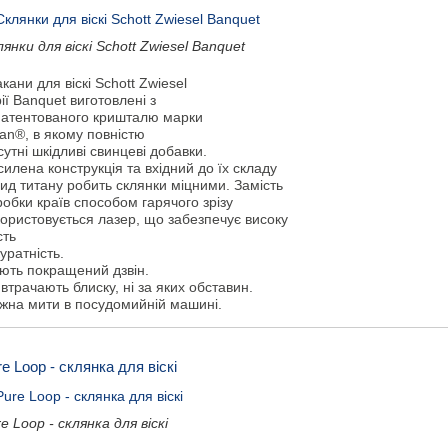
янки для віскі Schott Zwiesel Banquet
кани для віскі Schott Zwiesel
ії Banquet виготовлені з
патентованого кришталю марки
tan®, в якому повністю
сутні шкідливі свинцеві добавки.
илена конструкція та вхідний до їх складу
ид титану робить склянки міцними. Замість
обки країв способом гарячого зрізу
користовується лазер, що забезпечує високу
сть
куратність.
ють покращений дзвін.
втрачають блиску, ні за яких обставин.
жна мити в посудомийній машині.
e Loop - склянка для віскі
e Loop - склянка для віскі