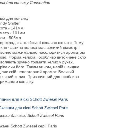
лих для коньяку Convention
лих для коньяку
ndy Snifter
сота - 141мм
аметр - 101мм
'єм - 505мл
ерекладі з англійської означає нюхати. Тому
хня частина келиха має великий діаметр і
зволяє максимально насолодитися ароматом
пою. Форма келиха і особливо витончене скло
воляють зручно тримати келих у руках,
гріваючи його. Таким чином, напій швидше
іляє свій неповторний аромат. Великий
ньячний келих. Призначений для особливо
триманого коньяку.
янки для віскі Schott Zwiesel Paris
янки для віскі Schott Zwiesel Paris
кани Schott Zwiesel серії Paris