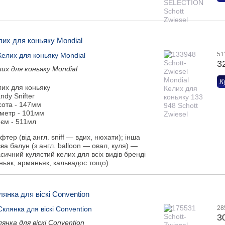
лих для коньяку Mondial
51
3
их для коньяку Mondial
К
лих для коньяку
ndy Snifter
сота - 147мм
аметр - 101мм
'єм - 511мл
фтер (від англ. sniff — вдих, нюхати); інша
ва балун (з англ. balloon — овал, куля) —
сичний кулястий келих для всіх видів бренді
ньяк, арманьяк, кальвадос тощо).
лянка для віскі Convention
28
3
янка для віскі Convention