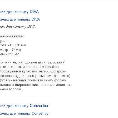
лих для коньяку DIVA
лих для коньяку DIVA
ньячний келих
gnac
сота - H. 181мм
аметр - 74мм
'єм - 299мл
'ячний келих, що вже встиг за останні
ятиліття стати класичним (раніше
тосовувався кулястий келих, що трохи
різнявся від винного розміром і формою) -
іффер - нагадує прим'яту знизу форму
льпана з широкою нижньою частиною та
зьким горлом.
лих для коньяку Convention