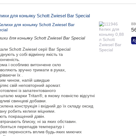
лихи для коньяку Schott Zwiesel Bar Special
88
5
ихи для коньяку Schott Zwiesel Bar Special
К
али Schott Zwiesel серії Bar Special
днують у собі відмінну якість та
онченість.
рма і особливо витончене скло
воляють зручно тримати в руках,
ріваючи їх .
ким чином, напій швидше
іляє свій неповторний аромат.
отовлені із запатентованого
шталю марки Tritan®, в якому повністю відсутні
дливі свинцеві добавки.
илена конструкція і вхідний до їх складу оксид
тану робить келихи міцними.
ють покращений дзвін.
втрачають блиску, ні за яких обставин.
 бояться перепадів температур і
дово переносять вплив будь-яких миючих