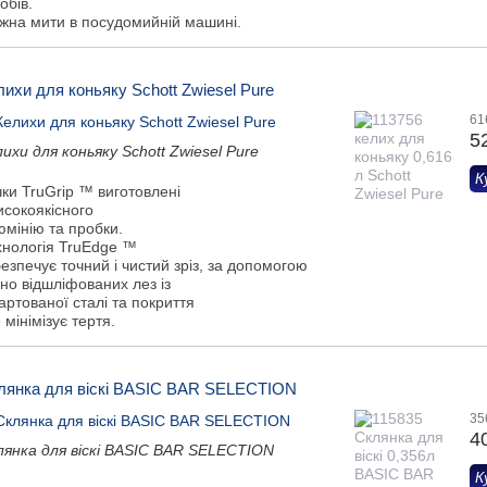
обів.
жна мити в посудомийній машині.
лихи для коньяку Schott Zwiesel Pure
61
5
ихи для коньяку Schott Zwiesel Pure
К
ки TruGrip ™ виготовлені
исокоякісного
юмінію та пробки.
хнологія TruEdge ™
езпечує точний і чистий зріз, за допомогою
но відшліфованих лез із
артованої сталі та покриття
 мінімізує тертя.
лянка для віскі BASIC BAR SELECTION
35
4
лянка для віскі BASIC BAR SELECTION
К