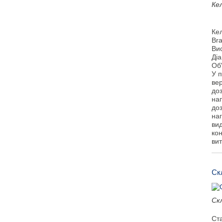
Ке
Ке
Bra
Ви
Ді
Об
У п
вер
до
на
доз
на
вид
ко
ви
Скл
Скл
Ста