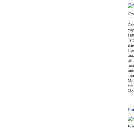
Скл
Ста
сер
за
Tri
від
Пос
окс
обр
ви
які
і а
Ма
Не 
Мо
Pur
Pur