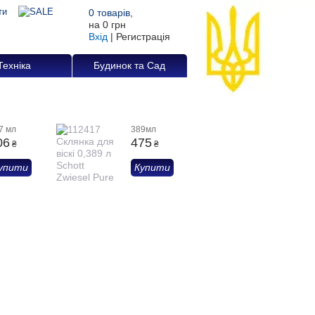
0
товарів
,
на
0 грн
Вхід
|
Регистрація
Техніка
Будинок та Сад
7 мл
389мл
06
475
₴
₴
упити
Купити