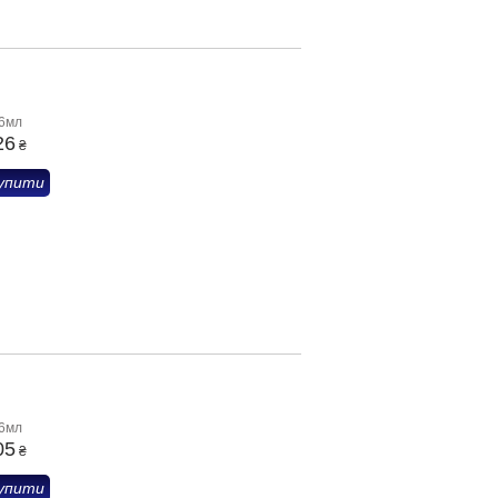
6мл
26
₴
упити
6мл
05
₴
упити