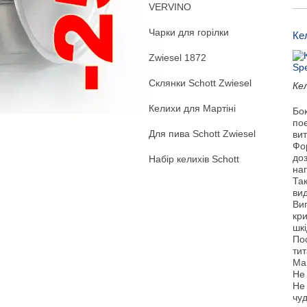
VERVINO
Чарки для горілки
Ке
Zwiesel 1872
Склянки Schott Zwiesel
Кел
Келихи для Мартіні
Бок
поє
Для пива Schott Zwiesel
вит
Фо
доз
Набір келихів Schott
наг
Та
вид
Виг
кри
шкі
Пос
ти
Ма
Не 
Не
чу