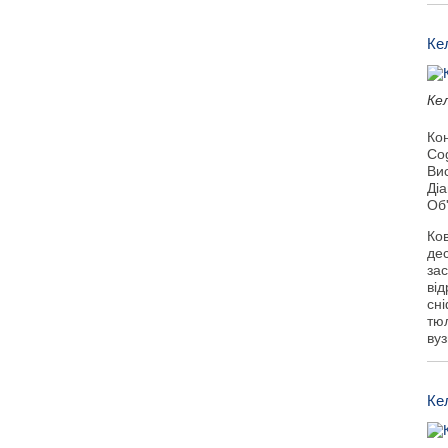
Ке
Ке
Ко
Co
Ви
Ді
Об
Ков
дес
зас
від
сн
тю
ву
Ке