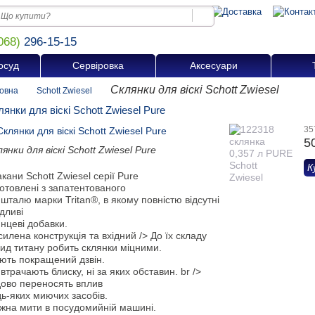
068)
296-15-15
осуд
Сервіровка
Аксесуари
Склянки для віскі Schott Zwiesel
овна
Schott Zwiesel
янки для віскі Schott Zwiesel Pure
35
5
янки для віскі Schott Zwiesel Pure
К
кани Schott Zwiesel серії Pure
отовлені з запатентованого
шталю марки Tritan®, в якому повністю відсутні
дливі
нцеві добавки.
илена конструкція та вхідний /> До їх складу
ид титану робить склянки міцними.
ють покращений дзвін.
втрачають блиску, ні за яких обставин. br />
дово переносять вплив
ь-яких миючих засобів.
жна мити в посудомийній машині.