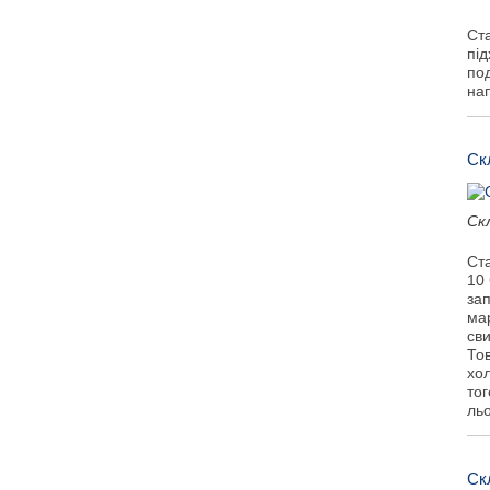
Ст
під
под
нап
Ск
Ск
Ста
10
за
мар
сви
То
хо
тог
ль
Скл