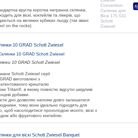
К
андартна кругла коротка негранна склянка,
ходить для віскі, коктейлів та лікерів, що
аються на великих кубиках льоду (так звані
ої on the rocks).
лянки 10 GRAD Schott Zwiesel
лянки 10 GRAD Schott Zwiesel
кани Schott Zwiesel серії
 GRAD виготовлені з
патентованого кришталю
ки Tritan®, в якому повністю відсутні шкідливі
нцеві добавки.
всте дно дозволяє напоям довго залишатися
лодними, тому вони ідеально підходять для
о, щоб насолодитися прохолодою мохіто, віскі з
одом або фруктового коктейлю.
янки для віскі Schott Zwiesel Banquet