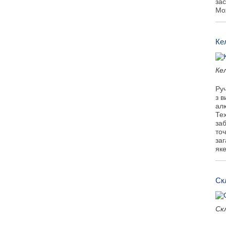
зас
Мо
Ке
Кел
Руч
з в
ал
Те
заб
точ
заг
яке
Ск
Ск