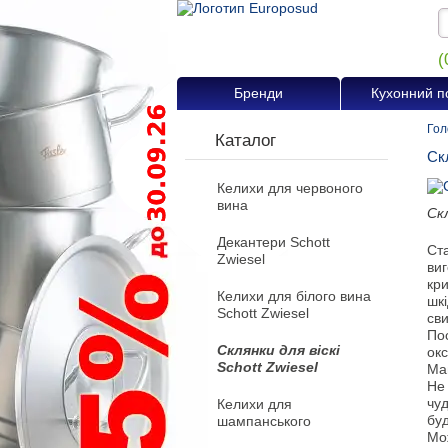
(
Бренди
Кухонний п
Гол
Каталог
Скл
Келихи для червоного
вина
Скл
Декантери Schott
Ста
Zwiesel
виг
кри
Келихи для білого вина
шкі
Schott Zwiesel
сви
Пос
Склянки для віскі
окс
Schott Zwiesel
Ма
Не 
чу
Келихи для
буд
шампанського
Мо