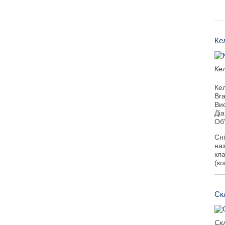
Ке
Кел
Ке
Bra
Ви
Ді
Об
Сні
наз
кла
(ко
Ск
Скл