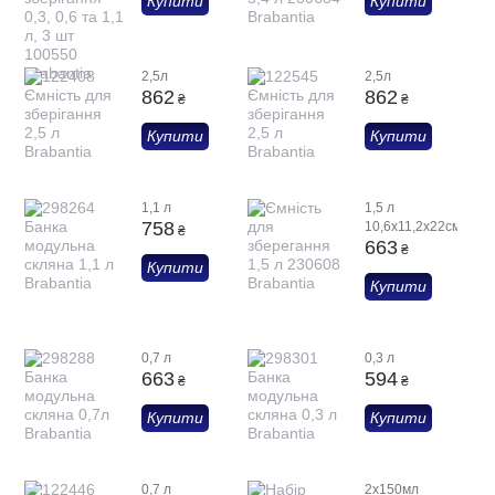
Купити
Купити
2,5л
2,5л
862
862
₴
₴
Купити
Купити
1,1 л
1,5 л
758
10,6х11,2х22см
₴
663
₴
Купити
Купити
0,7 л
0,3 л
663
594
₴
₴
Купити
Купити
0,7 л
2х150мл