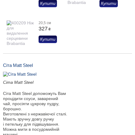
Купити
Купити
20,5 см
327
₴
Купити
Сіта Matt Steel
Сіта Matt Steel
Сіта Matt Steel допоможуть Вам
процідити соуси, заварений
чай, просіяти цукрову пудру,
борошно.
Виготовлені з нержавіючої сталі.
Мають зручну довгу ручку
і петельку для підвішування.
Можна мити в посудомийній
машині.