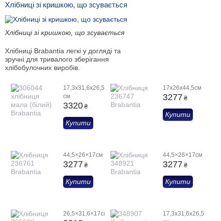
Хлібниці зі кришкою, що зсувається
Хлібниці зі кришкою, що зсувається
Хлібниці Brabantia легкі у догляді та
зручні для тривалого зберігання
хлібобулочних виробів.
17,3х31,6х26,5
17х26х44,5см
3277
см
₴
3320
₴
Купити
Купити
44,5×26×17см
44,5×26×17см
3277
3277
₴
₴
Купити
Купити
26,5×31,6×17см
17,3х31,6х26,5