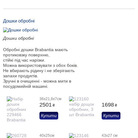
Дошки обробні
Дошки обробні
Обробні дошки Brabantia мають
протиковзку поверхню,
стійкі під час нарізки.
Можна використовувати з обох боків.
Не вбирають рідину і не зберігають
запахи продуктів.
Зручні в очищенні - можна мити в
посудомийній машині.
36х21,8х7см
2501
1698
₴
₴
Купити
Купити
40х25см
43х27 см