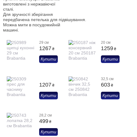
виготовлені з нержавіючої
сталі.
Для зручності зберігання
передбачена петелька для підвішування.
Можна мити в посудомийній
машині.
29 см
20 см
1267
1259
₴
₴
Купити
Купити
32,5 см
1207
603
₴
₴
Купити
Купити
28,2 см
499
₴
Купити