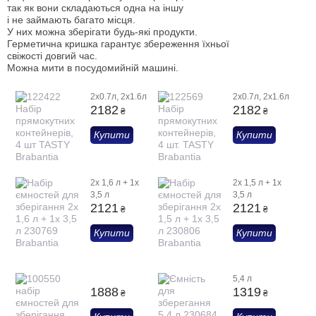
так як вони складаються одна на іншу
і не займають багато місця.
У них можна зберігати будь-які продукти.
Герметична кришка гарантує збереження їхньої
свіжості довгий час.
Можна мити в посудомийній машині.
2x0.7л, 2x1.6л
2x0.7л, 2x1.6л
2182
2182
₴
₴
Купити
Купити
2х 1,6 л + 1х
2х 1,5 л + 1х
3,5 л
3,5 л
2121
2121
₴
₴
Купити
Купити
5,4 л
1888
1319
₴
₴