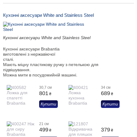
Кухонні аксесуари White and Stainless Steel
Кухонні аксесуари White and Stainless Steel
Кухонні аксесуари Brabantia
виготовлені з нержавіючої
сталі.
Мають міцну пластикову ручку з петелькою для
підвішування.
Можна мити в посудомийній машині.
30,7 см
34 см
801
689
₴
₴
Купити
Купити
21 см
499
379
₴
₴