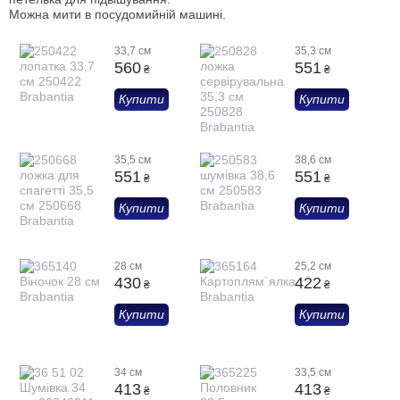
Можна мити в посудомийній машині.
33,7 см
35,3 см
560
551
₴
₴
Купити
Купити
35,5 см
38,6 см
551
551
₴
₴
Купити
Купити
28 см
25,2 см
430
422
₴
₴
Купити
Купити
34 см
33,5 см
413
413
₴
₴