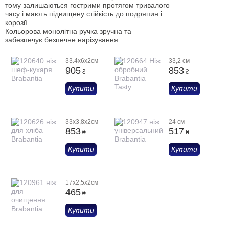
тому залишаються гострими протягом тривалого
часу і мають підвищену стійкість до подряпин і
корозії.
Кольорова монолітна ручка зручна та
забезпечує безпечне нарізування.
33.4х6х2см
33,2 см
905
853
₴
₴
Купити
Купити
33х3,8х2см
24 см
853
517
₴
₴
Купити
Купити
17х2,5х2см
465
₴
Купити