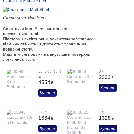
Салатники Matt Steel
Салатники Matt Steel
Салатники Matt Steel виготовлені з
нержавіючої сталі.
Підстава з силіконовим покриттям забезпечує
відмінну стійкість і відсутність подряпин на
поверхні столу.
Мають мірні поділки на внутрішній поверхні.
Легко чистяться.
1 л,1,6 л,3 л 3
3 л
2233
шт
₴
4554
₴
Купити
Купити
1,6 л
1 л
1664
1328
₴
₴
Купити
Купити