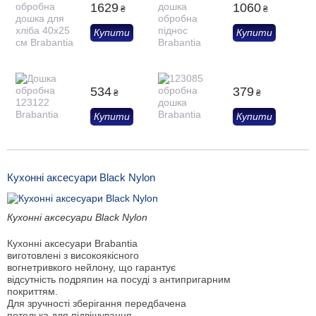
1629
1060
₴
₴
Купити
Купити
534
379
₴
₴
Купити
Купити
Кухонні аксесуари Black Nylon
Кухонні аксесуари Black Nylon
Кухонні аксесуари Brabantia
виготовлені з високоякісного
вогнетривкого нейлону, що гарантує
відсутність подряпин на посуді з антипригарним
покриттям.
Для зручності зберігання передбачена
петелька для підвішування.