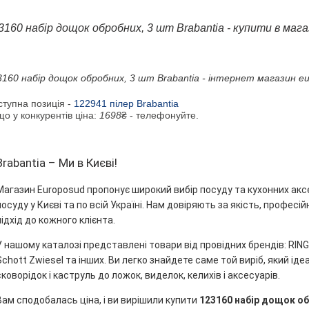
3160 набір дощок обробних, 3 шт Brabantia - купити в мага
3160 набір дощок обробних, 3 шт Brabantia - інтернет магазин eu
ступна позиція -
122941 пілер Brabantia
о у конкурентів ціна:
1698
₴ - телефонуйте.
Brabantia – Ми в Києві!
Магазин Europosud пропонує широкий вибір посуду та кухонних акс
посуду у Києві та по всій Україні. Нам довіряють за якість, профес
підхід до кожного клієнта.
У нашому каталозі представлені товари від провідних брендів: RINGEL
Schott Zwiesel та інших. Ви легко знайдете саме той виріб, який ідеа
сковорідок і каструль до ложок, виделок, келихів і аксесуарів.
Вам сподобалась ціна, і ви вирішили купити
123160 набір дощок об