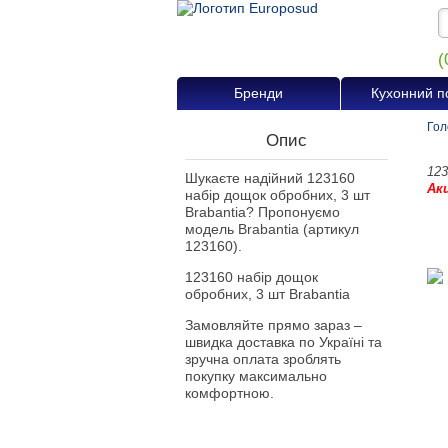
(
Бренди
Кухонний п
Гол
Опис
123
Шукаєте надійний 123160
Ак
набір дощок обробних, 3 шт
Brabantia? Пропонуємо
модель Brabantia (артикул
123160).
123160 набір дощок
обробних, 3 шт Brabantia
Замовляйте прямо зараз –
швидка доставка по Україні та
зручна оплата зроблять
покупку максимально
комфортною.