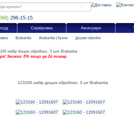
068)
296-15-15
осуд
Сервіровка
Аксесуари
овна
Brabantia
Brabantia | Кухня
Дошки обробні
160 набір дощок обробних, 3 шт Brabantia
ція! Знижка -5% якщо це 2й товар.