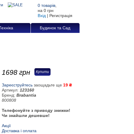
0
товарів
,
на
0 грн
Вхід
|
Регистрація
Техніка
Будинок та Сад
1698
грн
Купити
Зареєструйтесь
заощадьте ще
19 ₴
Артикул:
123160
Бренд:
Brabantia
800808
Телефонуйте з приводу знижки!
Чи знайшли дешевше!
Акції
Доставка і оплата