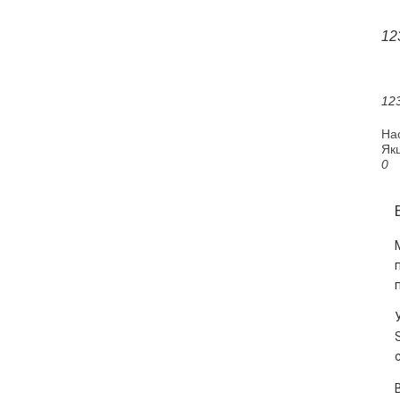
12
12
На
Якщ
0