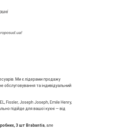
зині
roposud.ua!
есуарів. Ми є лідерами продажу
ійне обслуговування та індивідуальний
, Fissler, Joseph Joseph, Emile Henry,
льно підійде для вашої кухні — від
робних, 3 шт Brabantia
, але