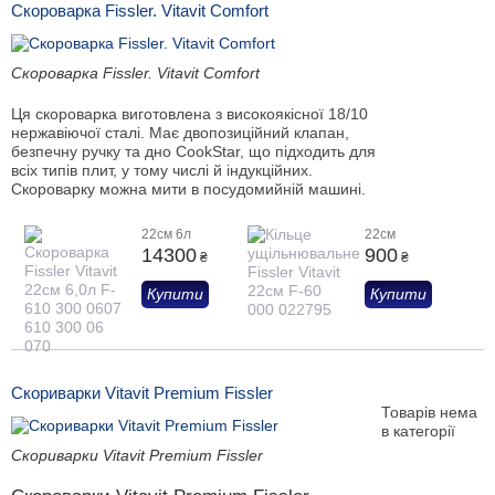
Скороварка Fissler. Vitavit Comfort
Скороварка Fissler. Vitavit Comfort
Ця скороварка виготовлена з високоякісної 18/10
нержавіючої сталі. Має двопозиційний клапан,
безпечну ручку та дно CookStar, що підходить для
всіх типів плит, у тому числі й індукційних.
Скороварку можна мити в посудомийній машині.
22см 6л
22см
14300
900
₴
₴
Купити
Купити
Скориварки Vitavit Premium Fissler
Товарів нема
в категорії
Скориварки Vitavit Premium Fissler