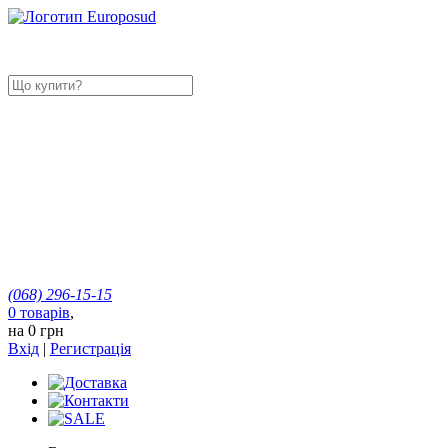
(068)
296-15-15
0
товарів
,
на
0 грн
Вхід
|
Регистрація