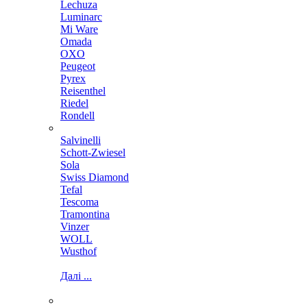
Lechuza
Luminarc
Mi Ware
Omada
OXO
Peugeot
Pyrex
Reisenthel
Riedel
Rondell
Salvinelli
Schott-Zwiesel
Sola
Swiss Diamond
Tefal
Tescoma
Tramontina
Vinzer
WOLL
Wusthof
Далі ...