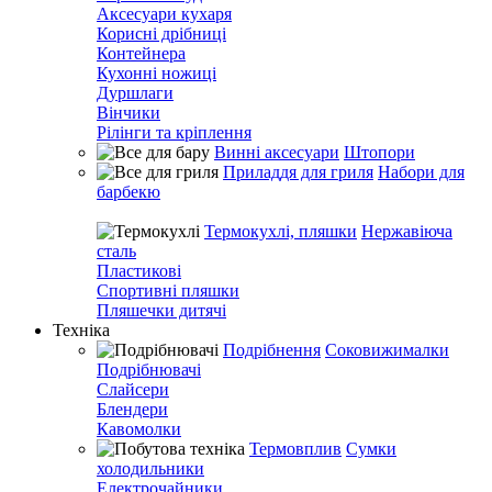
Аксесуари кухаря
Корисні дрібниці
Контейнера
Кухонні ножиці
Дуршлаги
Вінчики
Рілінги та кріплення
Винні аксесуари
Штопори
Приладдя для гриля
Набори для
барбекю
Термокухлі, пляшки
Нержавіюча
сталь
Пластикові
Спортивні пляшки
Пляшечки дитячі
Техніка
Подрібнення
Соковижималки
Подрібнювачі
Слайсери
Блендери
Кавомолки
Термовплив
Сумки
холодильники
Електрочайники