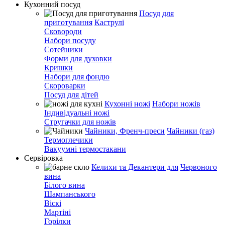
Кухонний посуд
Посуд для
приготування
Каструлі
Сковороди
Набори посуду
Сотейники
Форми для духовки
Кришки
Набори для фондю
Скороварки
Посуд для дітей
Кухонні ножі
Набори ножів
Індивідуальні ножі
Стругачки для ножів
Чайники, Френч-преси
Чайники (газ)
Термоглечики
Вакуумні термостакани
Сервіровка
Келихи та Декантери для
Червоного
вина
Білого вина
Шампанського
Віскі
Мартіні
Горілки