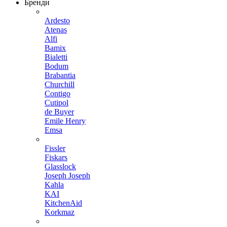
Бренди
Ardesto
Atenas
Alfi
Bamix
Bialetti
Bodum
Brabantia
Churchill
Contigo
Cutipol
de Buyer
Emile Henry
Emsa
Fissler
Fiskars
Glasslock
Joseph Joseph
Kahla
KAI
KitchenAid
Korkmaz