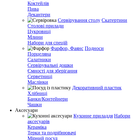
Коктейлів
Пива
Декантери
Сервірування столу
Скатертини
Столові прилади
Цукровиці
Млини
Набори для спецій
Фарфор, Фаянс
Подноси
Порцеляна
Салатники
Сервірувальні дошки
Ємності для зберігання
Серветниці
Маслінки
Декоративний пластик
Хлібниці
Банки/Контейнери
Чашки
Аксесуари
Кухонне приладдя
Набори
аксесуарів
Кераміка
Терки та подрібнювачі
Мірний посуд