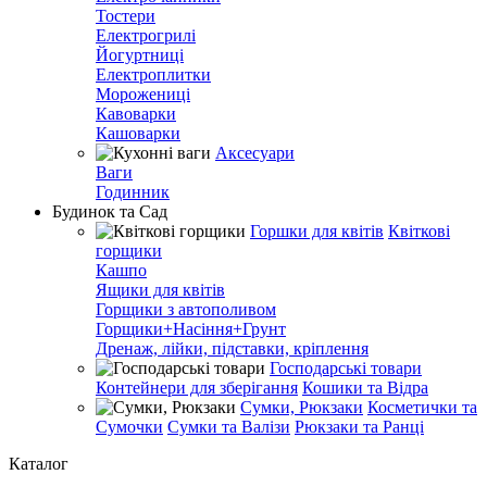
Тостери
Електрогрилі
Йогуртниці
Електроплитки
Морожениці
Кавоварки
Кашоварки
Аксесуари
Ваги
Годинник
Будинок та Сад
Горшки для квітів
Квіткові
горщики
Кашпо
Ящики для квітів
Горщики з автополивом
Горщики+Насіння+Грунт
Дренаж, лійки, підставки, кріплення
Господарські товари
Контейнери для зберігання
Кошики та Відра
Сумки, Рюкзаки
Косметички та
Сумочки
Сумки та Валізи
Рюкзаки та Ранці
Каталог