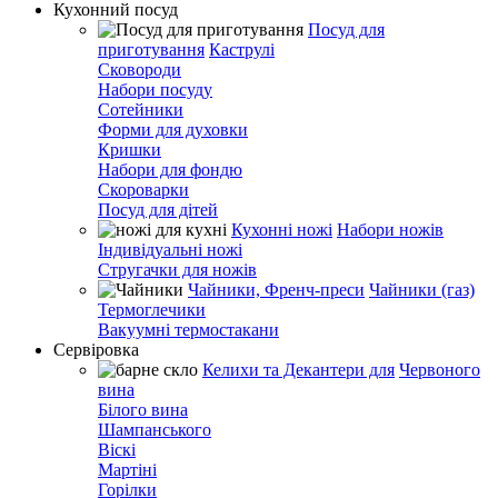
Кухонний посуд
Посуд для
приготування
Каструлі
Сковороди
Набори посуду
Сотейники
Форми для духовки
Кришки
Набори для фондю
Скороварки
Посуд для дітей
Кухонні ножі
Набори ножів
Індивідуальні ножі
Стругачки для ножів
Чайники, Френч-преси
Чайники (газ)
Термоглечики
Вакуумні термостакани
Сервіровка
Келихи та Декантери для
Червоного
вина
Білого вина
Шампанського
Віскі
Мартіні
Горілки