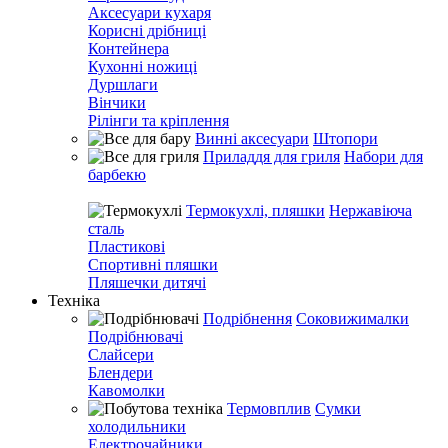
Аксесуари кухаря
Корисні дрібниці
Контейнера
Кухонні ножиці
Дуршлаги
Вінчики
Рілінги та кріплення
Винні аксесуари
Штопори
Приладдя для гриля
Набори для
барбекю
Термокухлі, пляшки
Нержавіюча
сталь
Пластикові
Спортивні пляшки
Пляшечки дитячі
Техніка
Подрібнення
Соковижималки
Подрібнювачі
Слайсери
Блендери
Кавомолки
Термовплив
Сумки
холодильники
Електрочайники