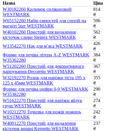
Назва
Ціна
W30182260 Килимок силіконовий
814
WESTMARK
₴
W65152260 Набір ємностей для спецій на
596
магніті 5шт WESTMARK
₴
W40102260 Пристрій для видалення
562
кісточок сливи Steinex WESTMARK
₴
426
W13542270 Ніж для м`яса WESTMARK
₴
Форми для печіва літери A-Z WESTMARK
384
W35362280
₴
W51202260 Пристрій для декоративного
367
нарізування Decoretto WESTMARK
₴
W32192270 Ролик для нарізки тіста 195 x
355
125 x 45мм WESTMARK
₴
Форми для печіва цифри 0-9 WESTMARK
290
W35382280
₴
W51622270 Пристрій для нарізки яблук
274
груш WESTMARK
₴
W10212270 Точилка для ножів ножиць
242
WESTMARK
₴
W40012270 Пристрій для видалення
237
кісточок вишні Kernetto WESTMARK
₴