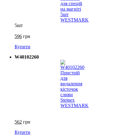
5шт
596
грн
Купити
W40102260
562
грн
Купити