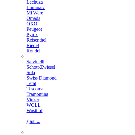
Lechuza
Luminarc
Mi Ware
Omada
OXO
Peugeot
Pyrex
Reisenthel
Riedel
Rondell
Salvinelli
Schott-Zwiesel
Sola
Swiss Diamond
Tefal
Tescoma
Tramontina
Vinzer
WOLL
Wusthof
Далі ...