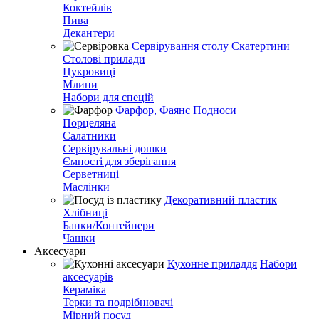
Коктейлів
Пива
Декантери
Сервірування столу
Скатертини
Столові прилади
Цукровиці
Млини
Набори для спецій
Фарфор, Фаянс
Подноси
Порцеляна
Салатники
Сервірувальні дошки
Ємності для зберігання
Серветниці
Маслінки
Декоративний пластик
Хлібниці
Банки/Контейнери
Чашки
Аксесуари
Кухонне приладдя
Набори
аксесуарів
Кераміка
Терки та подрібнювачі
Мірний посуд