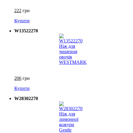
222
грн
Купити
W13522270
206
грн
Купити
W28302270