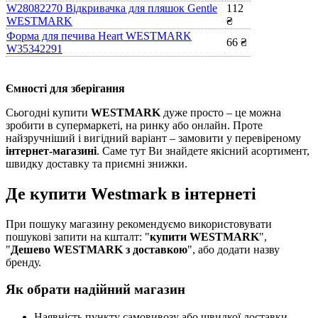
W28082270 Відкривачка для пляшок Gentle
112
WESTMARK
₴
Форма для печива Heart WESTMARK
66 ₴
W35342291
Ємності для зберігання
Сьогодні купити
WESTMARK
дуже просто – це можна
зробити в супермаркеті, на ринку або онлайн. Проте
найзручніший і вигідний варіант – замовити у перевіреному
інтернет-магазині
. Саме тут Ви знайдете якісний асортимент,
швидку доставку та приємні знижки.
Де купити Westmark в інтернеті
При пошуку магазину рекомендуємо використовувати
пошукові запити на кшталт: "
купити WESTMARK
",
"
Дешево WESTMARK з доставкою
", або додати назву
бренду.
Як обрати надійний магазин
Наявність пункту самовивозу або швидкої доставки