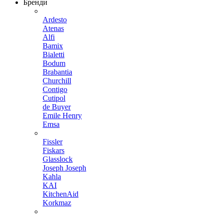
Бренди
Ardesto
Atenas
Alfi
Bamix
Bialetti
Bodum
Brabantia
Churchill
Contigo
Cutipol
de Buyer
Emile Henry
Emsa
Fissler
Fiskars
Glasslock
Joseph Joseph
Kahla
KAI
KitchenAid
Korkmaz