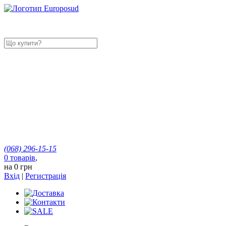
(068)
296-15-15
0
товарів
,
на
0 грн
Вхід
|
Регистрація