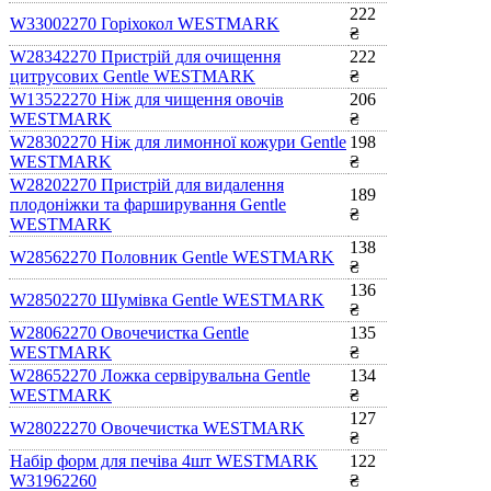
222
W33002270 Горіхокол WESTMARK
₴
W28342270 Пристрій для очищення
222
цитрусових Gentle WESTMARK
₴
W13522270 Ніж для чищення овочів
206
WESTMARK
₴
W28302270 Ніж для лимонної кожури Gentle
198
WESTMARK
₴
W28202270 Пристрій для видалення
189
плодоніжки та фарширування Gentle
₴
WESTMARK
138
W28562270 Половник Gentle WESTMARK
₴
136
W28502270 Шумівка Gentle WESTMARK
₴
W28062270 Овочечистка Gentle
135
WESTMARK
₴
W28652270 Ложка сервірувальна Gentle
134
WESTMARK
₴
127
W28022270 Овочечистка WESTMARK
₴
Набір форм для печіва 4шт WESTMARK
122
W31962260
₴