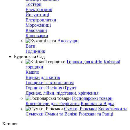
Тостери
Електрогрилі
Йогуртниці
Електроплитки
Морожениці
Кавоварки
Кашоварки
Аксесуари
Ваги
Годинник
Будинок та Сад
Горшки для квітів
Квіткові
горщики
Кашпо
Ящики для квітів
Горщики з автополивом
Горщики+Насіння+Грунт
Дренаж, лійки, підставки, кріплення
Господарські товари
Контейнери для зберігання
Кошики та Відра
Сумки, Рюкзаки
Косметички та
Сумочки
Сумки та Валізи
Рюкзаки та Ранці
Каталог