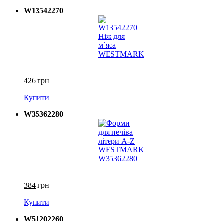
W13542270
426
грн
Купити
W35362280
384
грн
Купити
W51202260