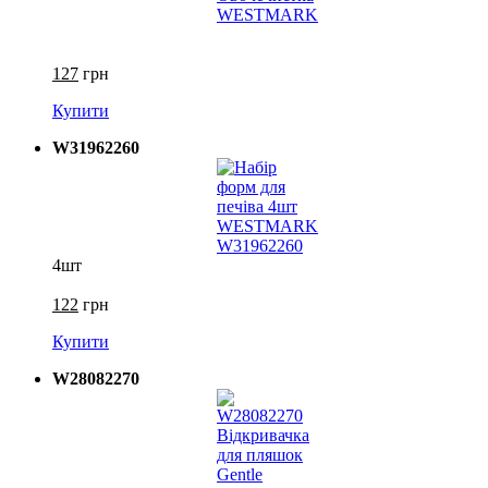
127
грн
Купити
W31962260
4шт
122
грн
Купити
W28082270