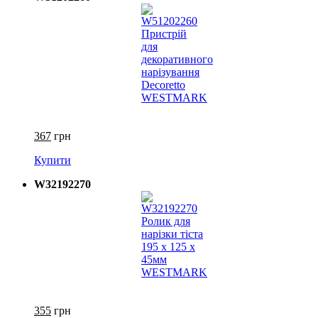
367
грн
Купити
W32192270
355
грн