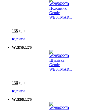
138
грн
Купити
W28502270
136
грн
Купити
W28062270