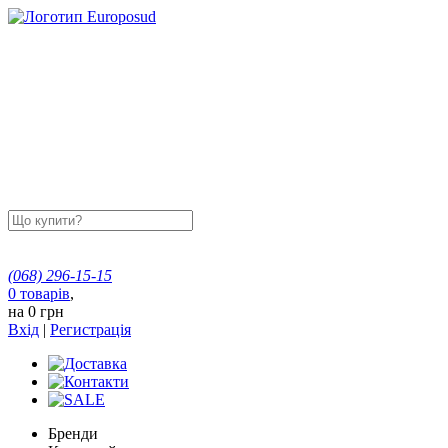
(068)
296-15-15
0
товарів
,
на
0 грн
Вхід
|
Регистрація
Бренди