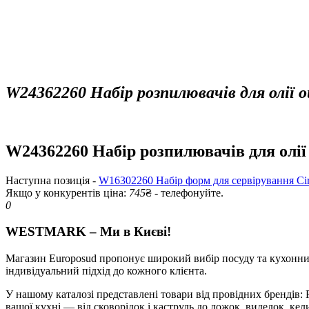
W24362260 Набір розпилювачів для олії
W24362260 Набір розпилювачів для олі
Наступна позиція -
W16302260 Набір форм для сервірування 
Якщо у конкурентів ціна:
745
₴ - телефонуйте.
0
WESTMARK – Ми в Києві!
Магазин Europosud пропонує широкий вибір посуду та кухонних 
індивідуальний підхід до кожного клієнта.
У нашому каталозі представлені товари від провідних брендів: RI
вашої кухні — від сковорідок і каструль до ложок, виделок, кели